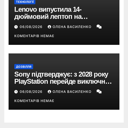
ТЕХНОЛОГІЇ
Lenovo випустила 14-
дюймовий лептоп на
Snapdragon X2 з автономністю
06/08/2026
ОЛЕНА ВАСИЛЕНКО
понад 33 години
КОМЕНТАРІВ НЕМАЄ
ДОЗВІЛЛЯ
Sony підтверджує: з 2028 року
PlayStation перейде виключно
на цифрові ігри
06/08/2026
ОЛЕНА ВАСИЛЕНКО
КОМЕНТАРІВ НЕМАЄ