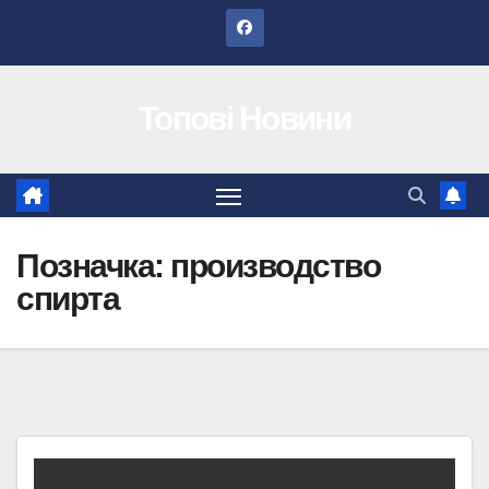
Перейти
до
вмісту
Топові Новини
Позначка:
производство
спирта