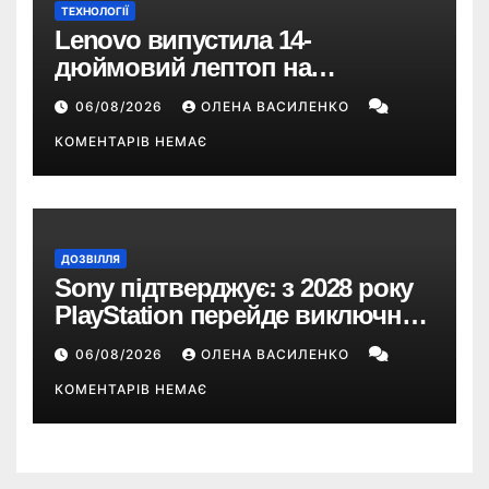
ТЕХНОЛОГІЇ
Lenovo випустила 14-
дюймовий лептоп на
Snapdragon X2 з автономністю
06/08/2026
ОЛЕНА ВАСИЛЕНКО
понад 33 години
КОМЕНТАРІВ НЕМАЄ
ДОЗВІЛЛЯ
Sony підтверджує: з 2028 року
PlayStation перейде виключно
на цифрові ігри
06/08/2026
ОЛЕНА ВАСИЛЕНКО
КОМЕНТАРІВ НЕМАЄ