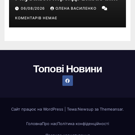
на цифрові ігри
06/08/2026
ОЛЕНА ВАСИЛЕНКО
КОМЕНТАРІВ НЕМАЄ
Топові Новини
Сайт працює на WordPress
|
Тема:
Newsup
за
Themeansar
.
Головна
Про нас
Політика конфіденційності