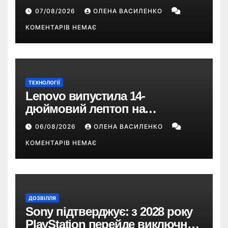
році — прогноз НБУ
07/08/2026
ОЛЕНА ВАСИЛЕНКО
КОМЕНТАРІВ НЕМАЄ
ТЕХНОЛОГІЇ
Lenovo випустила 14-
дюймовий лептоп на
Snapdragon X2 з автономністю
06/08/2026
ОЛЕНА ВАСИЛЕНКО
понад 33 години
КОМЕНТАРІВ НЕМАЄ
ДОЗВІЛЛЯ
Sony підтверджує: з 2028 року
PlayStation перейде виключно