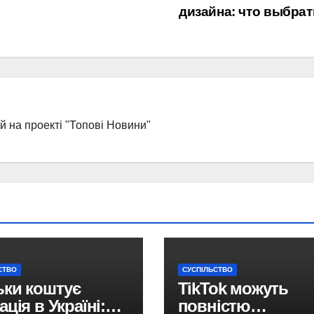
дизайна: что выбра
ей на проекті "Топові Новини"
СТВО
СУСПІЛЬСТВО
ьки коштує
TikTok можуть
ція в Україні:
повністю