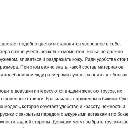
ветает подобно цветку и становится увереннее в себе.
ьтера важно учесть несколько моментов. Белье не должно
ужевом, впиваться и раздражать кожу. Ради удобства стои
размера. При этом важно знать, какой состав материалов.
при колебаниях между размерами лучше склониться к больш
одите девушки интересуются видами женских трусов, их
откровенные стринги, бразилианы с кружевом и бикини. Одн
 модель, которая сочетает удобство и красоту, нежность и
трусики с закрытым передом с ажурными вставками по бока
ерхности задней стороны. Девушки могут выбрать трусики-ш