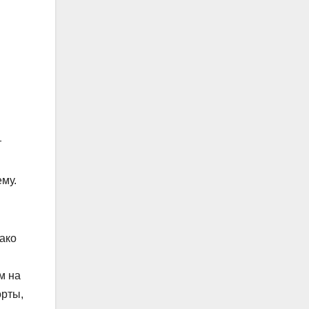
т
ему.
ако
м на
орты,