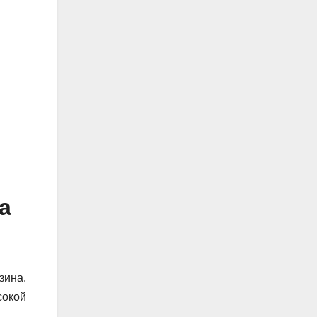
а
зина.
сокой