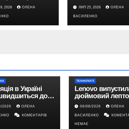
 історія
заблокувати в
9, 2026
ОЛЕНА
ЛИП 25, 2026
ОЛЕНА
Україні: чому
ЕНКО
ВАСИЛЕНКО
з’явилася така
пропозиція
ІКА
ТЕХНОЛОГІЇ
яція в Україні
Lenovo випустила
швидшиться до
дюймовий лепто
у 2026 році —
Snapdragon X2 з
8/2026
ОЛЕНА
06/08/2026
ОЛЕНА
ноз НБУ
автономністю п
ЕНКО
КОМЕНТАРІВ
ВАСИЛЕНКО
КОМЕНТА
33 години
НЕМАЄ