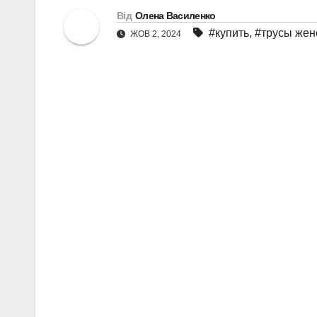
Від
Олена Василенко
#купить
,
#трусы жен
ЖОВ 2, 2024