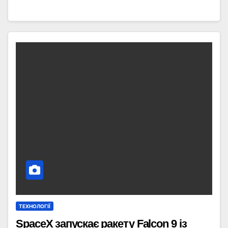
ТЕХНОЛОГІЇ
SpaceX запускає ракету Falcon 9 із