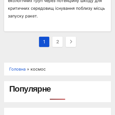
екологічних груп через потенційну шкоду для
критичних середовищ існування поблизу місць
запуску ракет.
Пагінація
1
2
записів
Головна
»
космос
Популярне