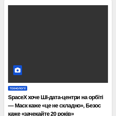
ТЕХНОЛОГІЇ
SpaceX хоче ШІ-дата-центри на орбіті
— Маск каже «це не складно», Безос
каже «зачекайте 20 років»