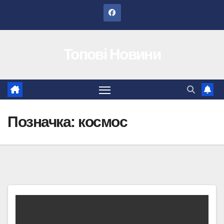
Перейти
до
вмісту
Топові Новини
Позначка:
космос