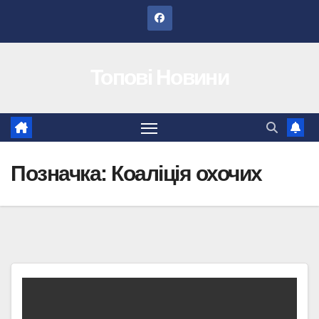
Перейти
до
вмісту
Топові Новини
Позначка:
Коаліція охочих