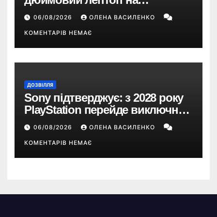
Snapdragon X2 з автономністю
06/08/2026
ОЛЕНА ВАСИЛЕНКО
понад 33 години
КОМЕНТАРІВ НЕМАЄ
ДОЗВІЛЛЯ
Sony підтверджує: з 2028 року
PlayStation перейде виключно
на цифрові ігри
06/08/2026
ОЛЕНА ВАСИЛЕНКО
КОМЕНТАРІВ НЕМАЄ