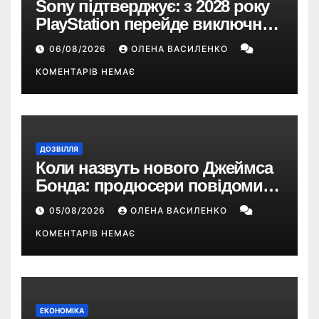
Sony підтверджує: з 2028 року
PlayStation перейде виключно
на цифрові ігри
06/08/2026
ОЛЕНА ВАСИЛЕНКО
КОМЕНТАРІВ НЕМАЄ
ДОЗВІЛЛЯ
Коли назвуть нового Джеймса
Бонда: продюсери повідомили
про терміни кастингу
05/08/2026
ОЛЕНА ВАСИЛЕНКО
КОМЕНТАРІВ НЕМАЄ
ЕКОНОМІКА