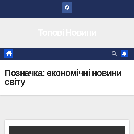
Перейти
до
вмісту
Топові Новини
Позначка:
економічні новини
світу