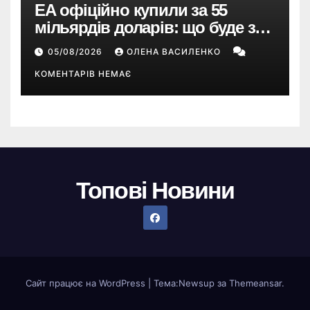
EA офіційно купили за 55
мільярдів доларів: що буде з
EA Sports FC, Battlefield і The
05/08/2026
ОЛЕНА ВАСИЛЕНКО
Sims
КОМЕНТАРІВ НЕМАЄ
Топові Новини
Сайт працює на WordPress
|
Тема:
Newsup
за
Themeansar
.