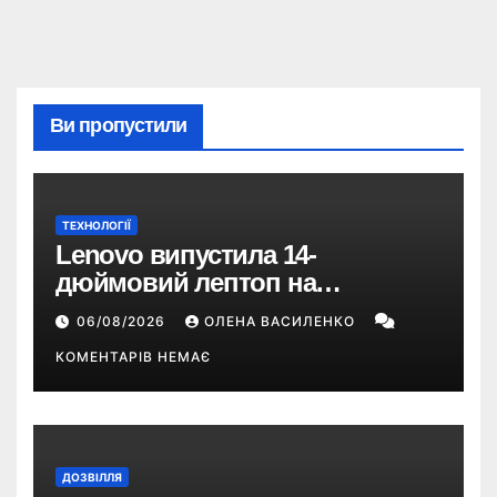
Ви пропустили
ТЕХНОЛОГІЇ
Lenovo випустила 14-
дюймовий лептоп на
Snapdragon X2 з автономністю
06/08/2026
ОЛЕНА ВАСИЛЕНКО
понад 33 години
КОМЕНТАРІВ НЕМАЄ
ДОЗВІЛЛЯ