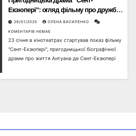
Пригодницька драма “Сент-
Екзюпері”: огляд фільму про дружбу,
мужність і польоти
26/01/2025
ОЛЕНА ВАСИЛЕНКО
КОМЕНТАРІВ НЕМАЄ
23 січня в кінотеатрах стартував показ фільму
"Сент-Екзюпері", пригодницької біографічної
драми про життя Антуана де Сент-Екзюпері