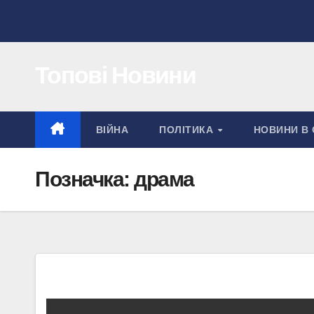
Перейти
до
вмісту
Топові Новини
ВІЙНА
ПОЛІТИКА
НОВИНИ В 
Позначка:
драма