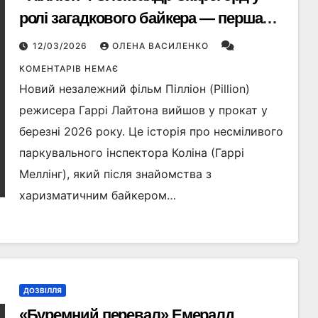
ролі загадкового байкера — перша
рецензія на дебютну драму
12/03/2026
ОЛЕНА ВАСИЛЕНКО
КОМЕНТАРІВ НЕМАЄ
Новий незалежний фільм Пілліон (Pillion)
режисера Гаррі Лайтона вийшов у прокат у
березні 2026 року. Це історія про несміливого
паркувального інспектора Коліна (Гаррі
Меллінг), який після знайомства з
харизматичним байкером…
ДОЗВІЛЛЯ
«Буремний перевал» Емералд