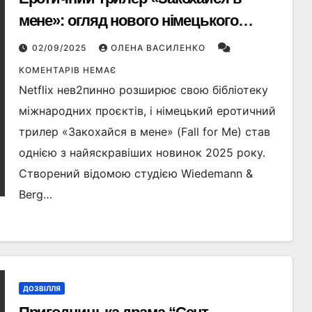
мене»: огляд нового німецького
фільму на Netflix
02/09/2025
ОЛЕНА ВАСИЛЕНКО
КОМЕНТАРІВ НЕМАЄ
Netflix нев2пинно розширює свою бібліотеку
міжнародних проєктів, і німецький еротичний
трилер «Закохайся в мене» (Fall for Me) став
однією з найяскравіших новинок 2025 року.
Створений відомою студією Wiedemann &
Berg…
ДОЗВІЛЛЯ