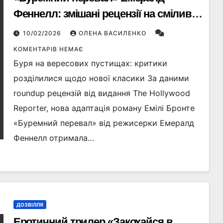
Феннелл: змішані рецензії на сміливу,
але суперечливу адаптацію
10/02/2026
ОЛЕНА ВАСИЛЕНКО
КОМЕНТАРІВ НЕМАЄ
Буря на вересових пустищах: критики
розділилися щодо нової класики За даними
roundup рецензій від видання The Hollywood
Reporter, нова адаптація роману Емілі Бронте
«Буремний перевал» від режисерки Емералд
Феннелл отримала…
ДОЗВІЛЛЯ
Еротичний трилер «Закохайся в