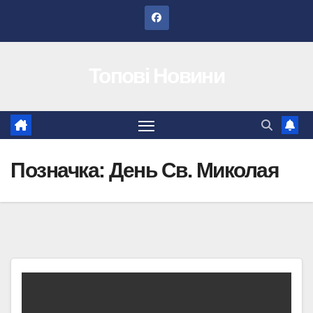
Перейти
до
вмісту
Топові Новини
Позначка:
День Св. Миколая