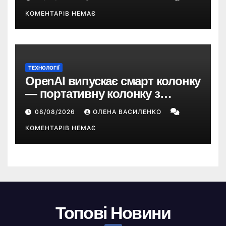
групи
КОМЕНТАРІВ НЕМАЄ
ТЕХНОЛОГІЇ
OpenAI випускає смарт колонку
— портативну колонку з
ChatGPT, камерою та цінником
08/08/2026
ОЛЕНА ВАСИЛЕНКО
понад $300
КОМЕНТАРІВ НЕМАЄ
Топові Новини