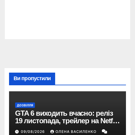
Ви пропустили
ДОЗВІЛЛЯ
GTA 6 виходить вчасно: реліз
19 листопада, трейлер на Netflix
і $180 млн передзамовлень
09/08/2026
ОЛЕНА ВАСИЛЕНКО