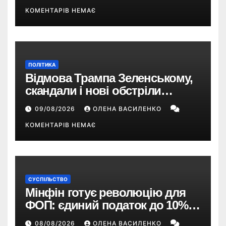
КОМЕНТАРІВ НЕМАЄ
ПОЛІТИКА
Відмова Трампа Зеленському,
скандали і нові обстріли
України – що пішло не так?
09/08/2026
ОЛЕНА ВАСИЛЕНКО
КОМЕНТАРІВ НЕМАЄ
СУСПІЛЬСТВО
Мінфін готує революцію для
ФОП: єдиний податок до 10%,
ПДВ з 2028 року та перегляд 2-ї
08/08/2026
ОЛЕНА ВАСИЛЕНКО