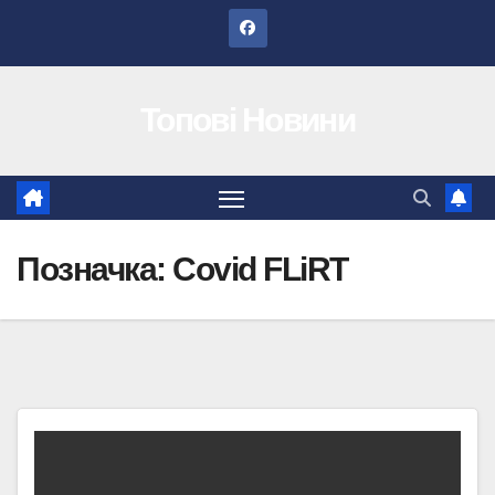
Перейти
до
вмісту
Топові Новини
Позначка:
Covid FLiRT