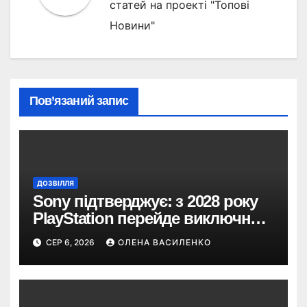
статей на проекті "Топові
Новини"
Пов’язаний запис
ДОЗВІЛЛЯ
Sony підтверджує: з 2028 року
PlayStation перейде виключно
на цифрові ігри
СЕР 6, 2026
ОЛЕНА ВАСИЛЕНКО