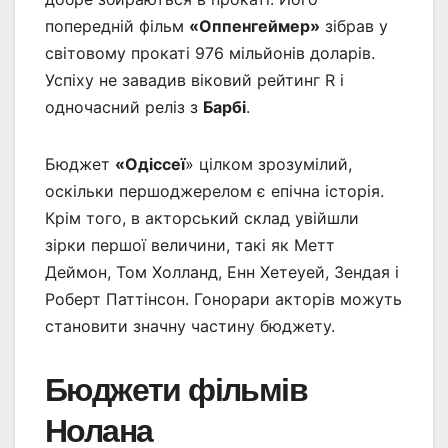
попередній фільм
«Оппенгеймер»
зібрав у
світовому прокаті 976 мільйонів доларів.
Успіху не завадив віковий рейтинг R і
одночасний реліз з
Барбі
.
Бюджет
«Одіссеї
» цілком зрозумілий,
оскільки першоджерелом є епічна історія.
Крім того, в акторський склад увійшли
зірки першої величини, такі як Метт
Деймон, Том Холланд, Енн Хетеуей, Зендая і
Роберт Паттінсон. Гонорари акторів можуть
становити значну частину бюджету.
Бюджети фільмів
Нолана