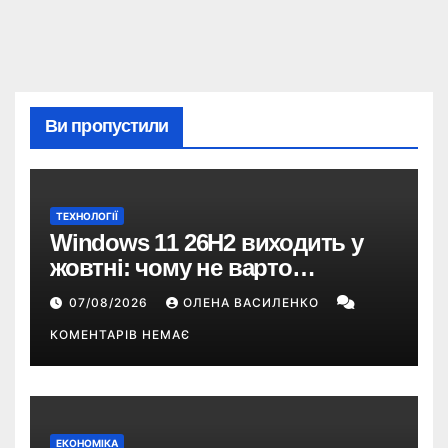
Ви пропустили
ТЕХНОЛОГІЇ
Windows 11 26H2 виходить у
жовтні: чому не варто
пропускати це оновлення
07/08/2026
ОЛЕНА ВАСИЛЕНКО
КОМЕНТАРІВ НЕМАЄ
ЕКОНОМІКА