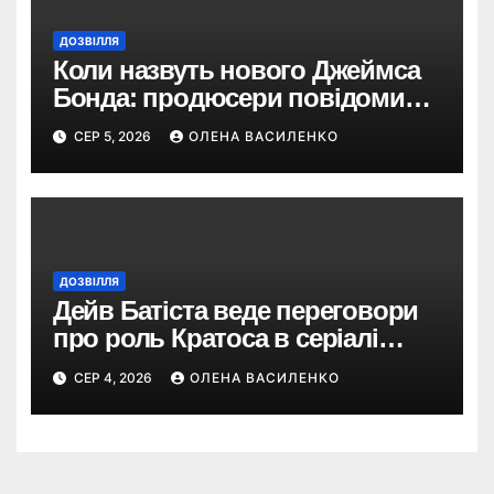
ДОЗВІЛЛЯ
Коли назвуть нового Джеймса
Бонда: продюсери повідомили
про терміни кастингу
СЕР 5, 2026
ОЛЕНА ВАСИЛЕНКО
ДОЗВІЛЛЯ
Дейв Батіста веде переговори
про роль Кратоса в серіалі
«God of War» від Amazon
СЕР 4, 2026
ОЛЕНА ВАСИЛЕНКО