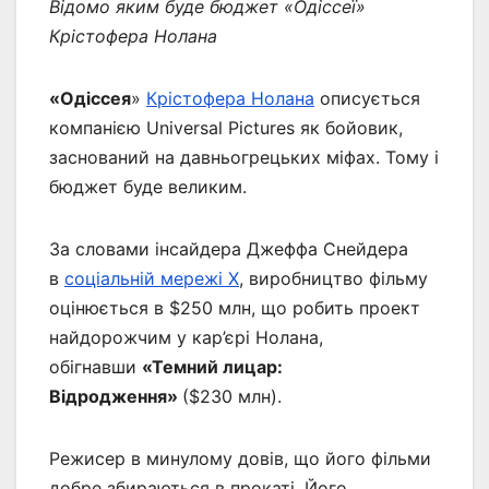
Відомо яким буде бюджет «Одіссеї»
Крістофера Нолана
«Одіссея
»
Крістофера Нолана
описується
компанією Universal Pictures як бойовик,
заснований на давньогрецьких міфах. Тому і
бюджет буде великим.
За словами інсайдера Джеффа Снейдера
в
соціальній мережі X
, виробництво фільму
оцінюється в $250 млн, що робить проект
найдорожчим у кар’єрі Нолана,
обігнавши
«Темний лицар:
Відродження»
($230 млн).
Режисер в минулому довів, що його фільми
добре збираються в прокаті. Його