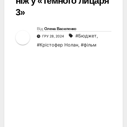
ніж у «Темного лицаря
3»
Від
Олена Василенко
#Бюджет
,
ГРУ 28, 2024
#Крістофер Нолан
,
#фільм