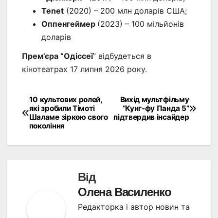
Tenet
(2020) – 200 млн доларів США;
Оппенгеймер
(2023) – 100 мільйонів
доларів
Прем’єра “Одіссеї
” відбудеться в
кінотеатрах 17 липня 2026 року.
10 культових ролей,
Вихід мультфільму
Навігація
які зробили Тімоті
“Кунг-фу Панда 5”
Шаламе зіркою свого
підтвердив інсайдер
записів
покоління
Від
Олена Василенко
Редакторка і автор новин та