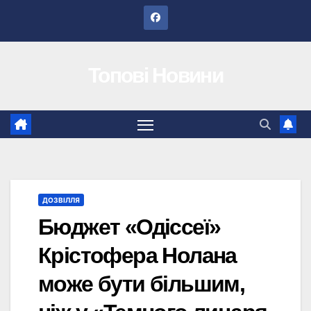
Перейти
до
вмісту
Топові Новини
ДОЗВІЛЛЯ
Бюджет «Одіссеї»
Крістофера Нолана
може бути більшим,