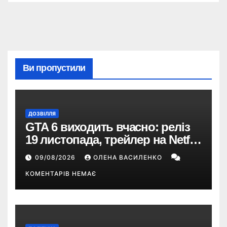
Ви пропустили
ДОЗВІЛЛЯ
GTA 6 виходить вчасно: реліз
19 листопада, трейлер на Netflix
і $180 млн передзамовлень
09/08/2026
ОЛЕНА ВАСИЛЕНКО
КОМЕНТАРІВ НЕМАЄ