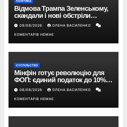
ПОЛІТИКА
Відмова Трампа Зеленському,
скандали і нові обстріли
України – що пішло не так?
09/08/2026
ОЛЕНА ВАСИЛЕНКО
КОМЕНТАРІВ НЕМАЄ
СУСПІЛЬСТВО
Мінфін готує революцію для
ФОП: єдиний податок до 10%,
ПДВ з 2028 року та перегляд 2-ї
08/08/2026
ОЛЕНА ВАСИЛЕНКО
групи
КОМЕНТАРІВ НЕМАЄ