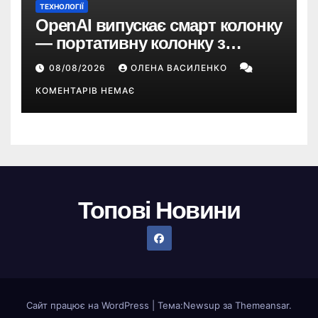
ТЕХНОЛОГІЇ
OpenAI випускає смарт колонку
— портативну колонку з
ChatGPT, камерою та цінником
08/08/2026
ОЛЕНА ВАСИЛЕНКО
понад $300
КОМЕНТАРІВ НЕМАЄ
Топові Новини
Сайт працює на WordPress
|
Тема:
Newsup
за
Themeansar
.