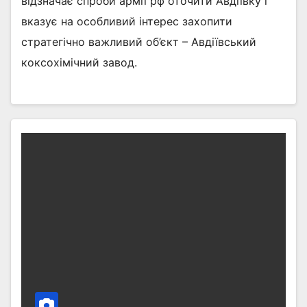
відзначає спроби армії рф оточити Авдіївку і
вказує на особливий інтерес захопити
стратегічно важливий об’єкт – Авдіївський
коксохімічний завод.