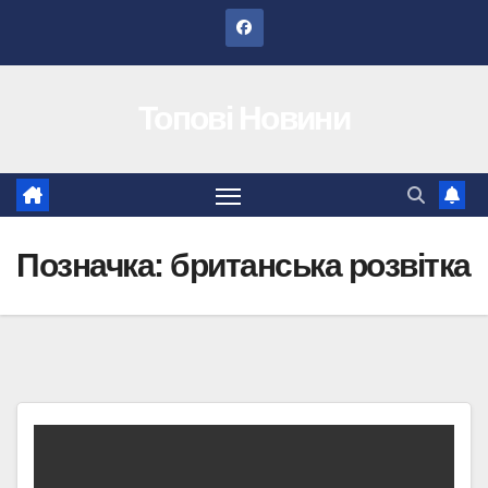
Перейти
до
вмісту
Топові Новини
Позначка:
британська розвітка