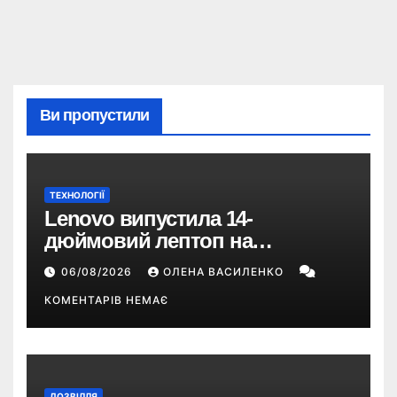
Ви пропустили
ТЕХНОЛОГІЇ
Lenovo випустила 14-
дюймовий лептоп на
Snapdragon X2 з автономністю
06/08/2026
ОЛЕНА ВАСИЛЕНКО
понад 33 години
КОМЕНТАРІВ НЕМАЄ
ДОЗВІЛЛЯ