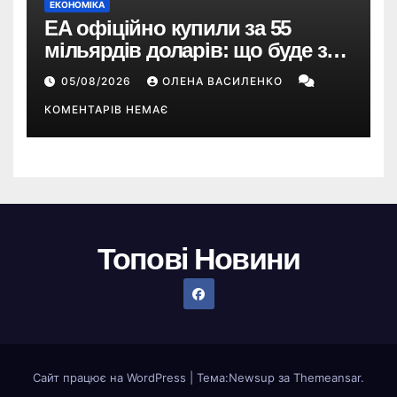
ЕКОНОМІКА
EA офіційно купили за 55
мільярдів доларів: що буде з
EA Sports FC, Battlefield і The
05/08/2026
ОЛЕНА ВАСИЛЕНКО
Sims
КОМЕНТАРІВ НЕМАЄ
Топові Новини
Сайт працює на WordPress
|
Тема:
Newsup
за
Themeansar
.