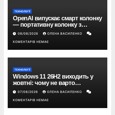
ТЕХНОЛОГІЇ
OpenAI випускає смарт колонку
— портативну колонку з
ChatGPT, камерою та цінником
08/08/2026
ОЛЕНА ВАСИЛЕНКО
понад $300
КОМЕНТАРІВ НЕМАЄ
ТЕХНОЛОГІЇ
Windows 11 26H2 виходить у
жовтні: чому не варто
пропускати це оновлення
07/08/2026
ОЛЕНА ВАСИЛЕНКО
КОМЕНТАРІВ НЕМАЄ