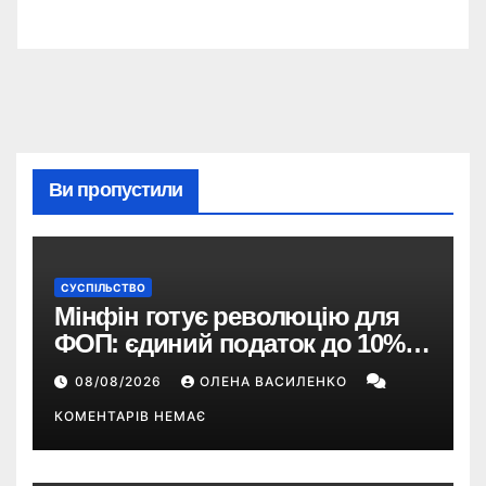
Ви пропустили
СУСПІЛЬСТВО
Мінфін готує революцію для
ФОП: єдиний податок до 10%,
ПДВ з 2028 року та перегляд 2-ї
08/08/2026
ОЛЕНА ВАСИЛЕНКО
групи
КОМЕНТАРІВ НЕМАЄ