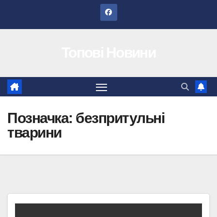
Перейти
до
вмісту
Топові Новини
Позначка:
безпритульні
тварини