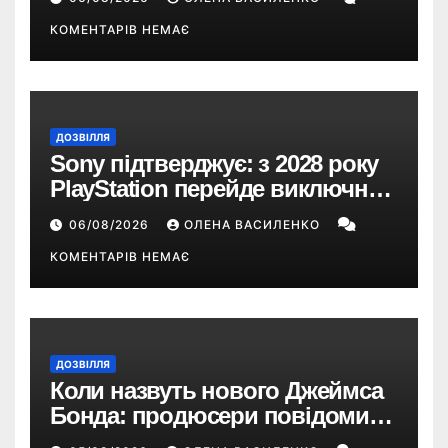
понад 33 години
КОМЕНТАРІВ НЕМАЄ
ДОЗВІЛЛЯ
Sony підтверджує: з 2028 року
PlayStation перейде виключно
на цифрові ігри
06/08/2026
ОЛЕНА ВАСИЛЕНКО
КОМЕНТАРІВ НЕМАЄ
ДОЗВІЛЛЯ
Коли назвуть нового Джеймса
Бонда: продюсери повідомили
про терміни кастингу