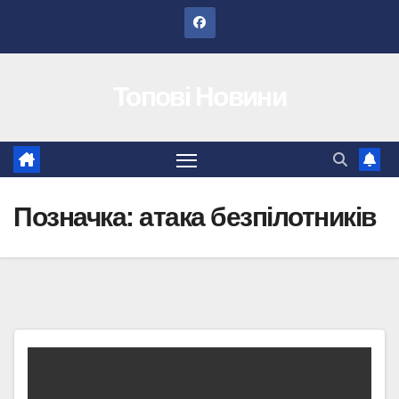
Перейти
до
вмісту
Топові Новини
Позначка:
атака безпілотників