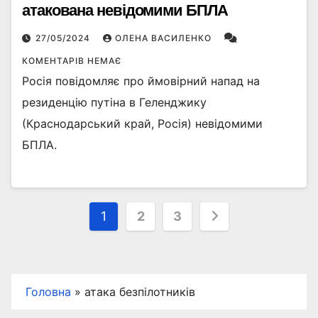
атакована невідомими БПЛА
27/05/2024
ОЛЕНА ВАСИЛЕНКО
КОМЕНТАРІВ НЕМАЄ
Росія повідомляє про ймовірний напад на
резиденцію путіна в Геленджику
(Краснодарський край, Росія) невідомими
БПЛА.
Пагінація
1
2
3
записів
Головна
»
атака безпілотників