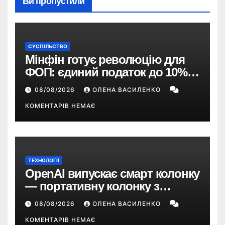
Ви пропустили
СУСПІЛЬСТВО
Мінфін готує революцію для
ФОП: єдиний податок до 10%,
ПДВ з 2028 року та перегляд 2-ї
08/08/2026
ОЛЕНА ВАСИЛЕНКО
групи
КОМЕНТАРІВ НЕМАЄ
ТЕХНОЛОГІЇ
OpenAI випускає смарт колонку
— портативну колонку з
ChatGPT, камерою та цінником
08/08/2026
ОЛЕНА ВАСИЛЕНКО
понад $300
КОМЕНТАРІВ НЕМАЄ