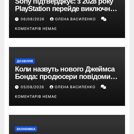
Sony підтверджує: з 2028 року
PlayStation перейде виключно
на цифрові ігри
06/08/2026
ОЛЕНА ВАСИЛЕНКО
КОМЕНТАРІВ НЕМАЄ
ДОЗВІЛЛЯ
Коли назвуть нового Джеймса
Бонда: продюсери повідомили
про терміни кастингу
05/08/2026
ОЛЕНА ВАСИЛЕНКО
КОМЕНТАРІВ НЕМАЄ
ЕКОНОМІКА