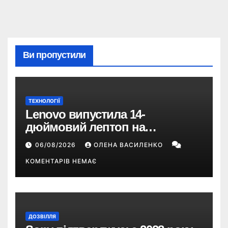
Ви пропустили
ТЕХНОЛОГІЇ
Lenovo випустила 14-
дюймовий лептоп на
Snapdragon X2 з автономністю
06/08/2026
ОЛЕНА ВАСИЛЕНКО
понад 33 години
КОМЕНТАРІВ НЕМАЄ
ДОЗВІЛЛЯ