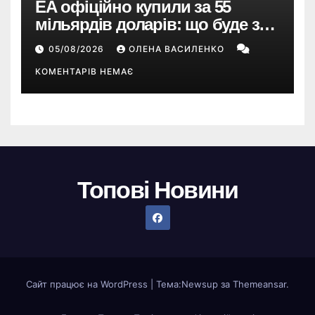
EA офіційно купили за 55
мільярдів доларів: що буде з
EA Sports FC, Battlefield і The
05/08/2026
ОЛЕНА ВАСИЛЕНКО
Sims
КОМЕНТАРІВ НЕМАЄ
Топові Новини
Сайт працює на WordPress
|
Тема:
Newsup
за
Themeansar
.