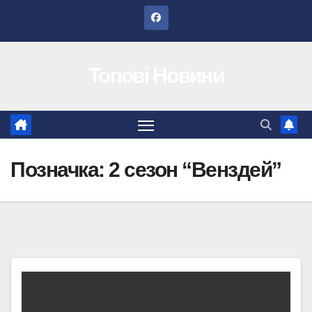
Перейти
до
вмісту
Топові Новини
Позначка:
2 сезон “Венздей”