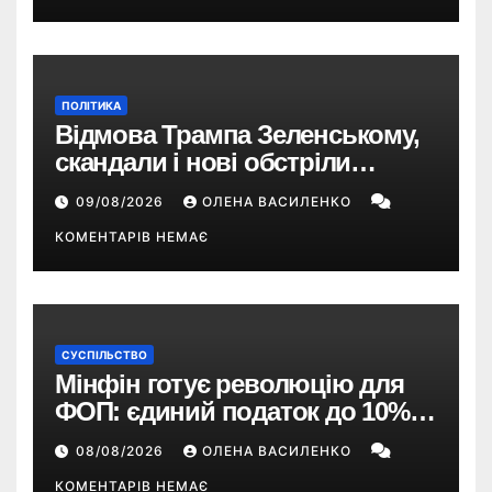
ПОЛІТИКА
Відмова Трампа Зеленському,
скандали і нові обстріли
України – що пішло не так?
09/08/2026
ОЛЕНА ВАСИЛЕНКО
КОМЕНТАРІВ НЕМАЄ
СУСПІЛЬСТВО
Мінфін готує революцію для
ФОП: єдиний податок до 10%,
ПДВ з 2028 року та перегляд 2-ї
08/08/2026
ОЛЕНА ВАСИЛЕНКО
групи
КОМЕНТАРІВ НЕМАЄ