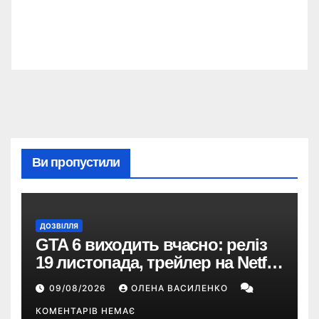
Ви пропустили
ДОЗВІЛЛЯ
GTA 6 виходить вчасно: реліз
19 листопада, трейлер на Netflix
і $180 млн передзамовлень
09/08/2026
ОЛЕНА ВАСИЛЕНКО
КОМЕНТАРІВ НЕМАЄ