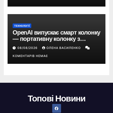
ТЕХНОЛОГІЇ
OpenAI випускає смарт колонку
— портативну колонку з
ChatGPT, камерою та цінником
08/08/2026
ОЛЕНА ВАСИЛЕНКО
понад $300
КОМЕНТАРІВ НЕМАЄ
Топові Новини