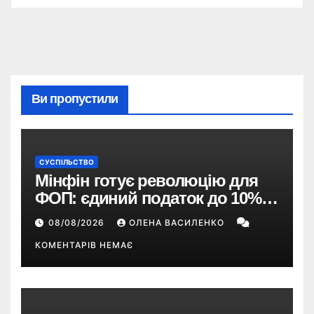
Ви пропустили
СУСПІЛЬСТВО
Мінфін готує революцію для
ФОП: єдиний податок до 10%,
ПДВ з 2028 року та перегляд 2-ї
08/08/2026
ОЛЕНА ВАСИЛЕНКО
групи
КОМЕНТАРІВ НЕМАЄ