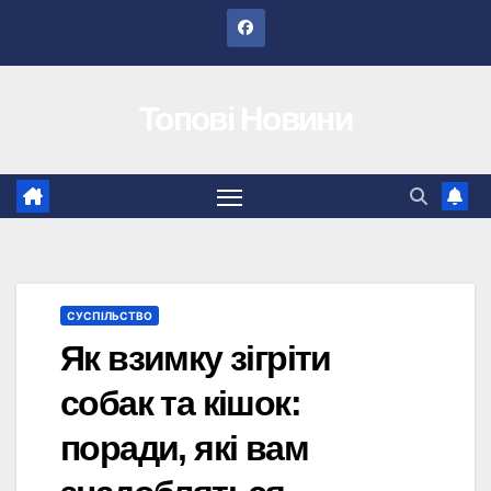
Перейти
до
вмісту
Топові Новини
СУСПІЛЬСТВО
Як взимку зігріти
собак та кішок:
поради, які вам