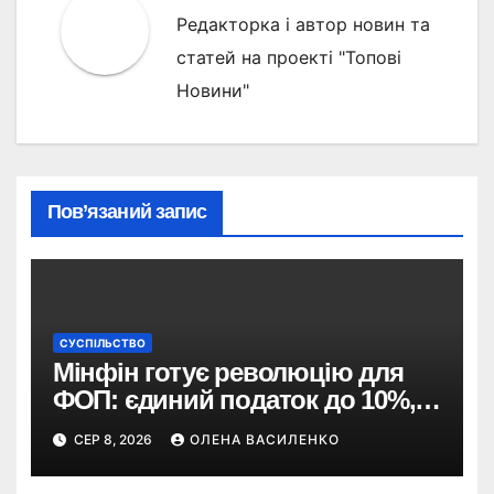
Редакторка і автор новин та
статей на проекті "Топові
Новини"
Пов’язаний запис
СУСПІЛЬСТВО
Мінфін готує революцію для
ФОП: єдиний податок до 10%,
ПДВ з 2028 року та перегляд 2-ї
СЕР 8, 2026
ОЛЕНА ВАСИЛЕНКО
групи