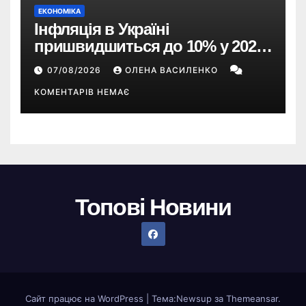
ЕКОНОМІКА
Інфляція в Україні
пришвидшиться до 10% у 2026
році — прогноз НБУ
07/08/2026
ОЛЕНА ВАСИЛЕНКО
КОМЕНТАРІВ НЕМАЄ
Топові Новини
Сайт працює на WordPress
|
Тема:
Newsup
за
Themeansar
.