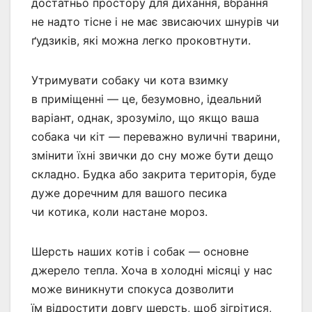
достатньо простору для дихання, вбрання
не надто тісне і не має звисаючих шнурів чи
ґудзиків, які можна легко проковтнути.
Утримувати собаку чи кота взимку
в приміщенні — це, безумовно, ідеальний
варіант, однак, зрозуміло, що якщо ваша
собака чи кіт — переважно вуличні тварини,
змінити їхні звички до сну може бути дещо
складно. Будка або закрита територія, буде
дуже доречним для вашого песика
чи котика, коли настане мороз.
Шерсть наших котів і собак — основне
джерело тепла. Хоча в холодні місяці у нас
може виникнути спокуса дозволити
їм відростити довгу шерсть, щоб зігрітися,