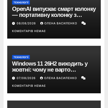
ТЕХНОЛОГІЇ
OpenAI випускає смарт колонку
— портативну колонку з
ChatGPT, камерою та цінником
08/08/2026
ОЛЕНА ВАСИЛЕНКО
понад $300
КОМЕНТАРІВ НЕМАЄ
ТЕХНОЛОГІЇ
Windows 11 26H2 виходить у
жовтні: чому не варто
пропускати це оновлення
07/08/2026
ОЛЕНА ВАСИЛЕНКО
КОМЕНТАРІВ НЕМАЄ