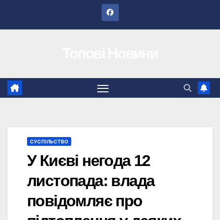
Перейти
до
вмісту
Топові Новини
СУСПІЛЬСТВО
У Києві негода 12
листопада: влада
повідомляє про