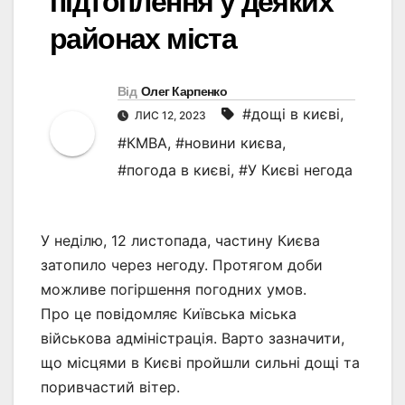
підтоплення у деяких
районах міста
Від
Олег Карпенко
#дощі в києві
,
ЛИС 12, 2023
#КМВА
,
#новини києва
,
#погода в києві
,
#У Києві негода
У неділю, 12 листопада, частину Києва
затопило через негоду. Протягом доби
можливе погіршення погодних умов.
Про це повідомляє Київська міська
військова адміністрація. Варто зазначити,
що місцями в Києві пройшли сильні дощі та
поривчастий вітер.