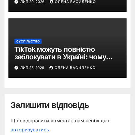
ЛИП 29, 2026
ОЛЕНА ВАСИЛЕНКО
СУСПІЛЬСТВО
TikTok можуть повністю
заблокувати в Україні: чому
з’явилася така пропозиція
ЛИП 25, 2026
ОЛЕНА ВАСИЛЕНКО
Залишити відповідь
Щоб відправити коментар вам необхідно
авторизуватись
.