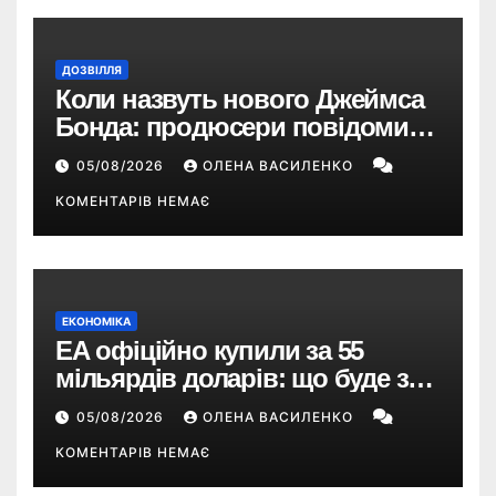
ДОЗВІЛЛЯ
Коли назвуть нового Джеймса
Бонда: продюсери повідомили
про терміни кастингу
05/08/2026
ОЛЕНА ВАСИЛЕНКО
КОМЕНТАРІВ НЕМАЄ
ЕКОНОМІКА
EA офіційно купили за 55
мільярдів доларів: що буде з
EA Sports FC, Battlefield і The
05/08/2026
ОЛЕНА ВАСИЛЕНКО
Sims
КОМЕНТАРІВ НЕМАЄ