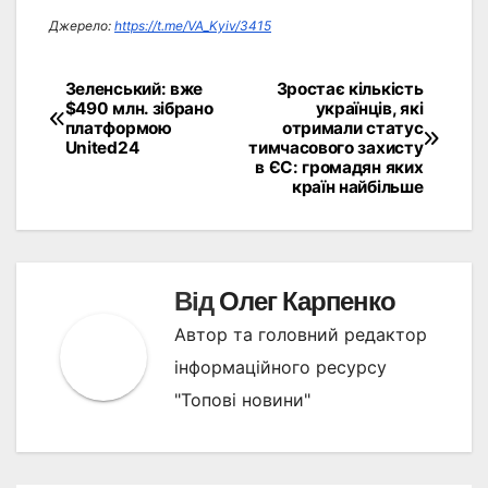
Джерело:
https://t.me/VA_Kyiv/3415
Зеленський: вже
Зростає кількість
Навігація
$490 млн. зібрано
українців, які
платформою
отримали статус
записів
United24
тимчасового захисту
в ЄС: громадян яких
країн найбільше
Від
Олег Карпенко
Автор та головний редактор
інформаційного ресурсу
"Топові новини"