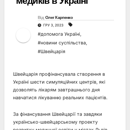
медиків в Україні
Від
Олег Карпенко
ГРУ 3, 2023
#допомога Україні
,
#новини суспільства
,
#Швейцарія
Швейцарія профінансувала створення в
Україні шести симуляційних центрів, які
дозволять лікарям завтрашнього дня
навчатися лікуванню реальних пацієнтів.
За фінансування Швейцарії та завдяки
українсько-швейцарському проекту
розвитку медичної освіти у містах Львів,