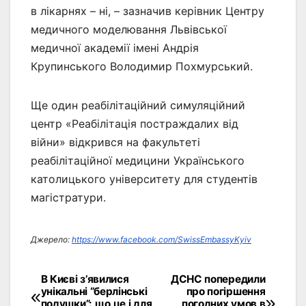
в лікарнях – ні, – зазначив керівник Центру
медичного моделювання Львівської
медичної академії імені Андрія
Крупинського Володимир Похмурський.
Ще один реабілітаційний симуляційний
центр «Реабілітація постраждалих від
війни» відкрився на факультеті
реабілітаційної медицини Українського
католицького університету для студентів
магістратури.
Джерело:
https://www.facebook.com/SwissEmbassyKyiv
В Києві з’явилися
ДСНС попередили
Навігація
унікальні “берлінські
про погіршення
подушки”: що це і для
погодних умов в