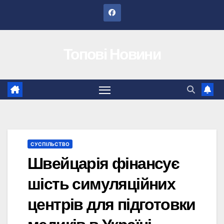
Перейти
до
вмісту
Топові Новини
СУСПІЛЬСТВО
Швейцарія фінансує
шість симуляційних
центрів для підготовки