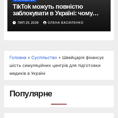
TikTok можуть повністю
заблокувати в Україні: чому
з’явилася така пропозиція
ЛИП 25, 2026
ОЛЕНА ВАСИЛЕНКО
Головна
»
Суспільство
»
Швейцарія фінансує
шість симуляційних центрів для підготовки
медиків в Україні
Популярне