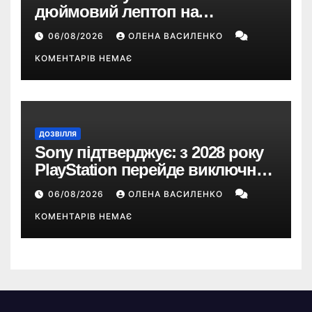
дюймовий лептоп на
Snapdragon X2 з автономністю
06/08/2026
ОЛЕНА ВАСИЛЕНКО
понад 33 години
КОМЕНТАРІВ НЕМАЄ
ДОЗВІЛЛЯ
Sony підтверджує: з 2028 року
PlayStation перейде виключно
на цифрові ігри
06/08/2026
ОЛЕНА ВАСИЛЕНКО
КОМЕНТАРІВ НЕМАЄ