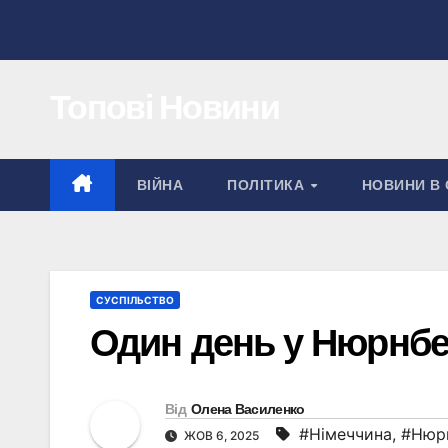
Перейти
до
вмісту
Топові Новини
ВІЙНА
ПОЛІТИКА
НОВИНИ В 
СУСПІЛЬСТВО
Один день у Нюрнбер
Від
Олена Василенко
#Німеччина
,
#Нюр
ЖОВ 6, 2025