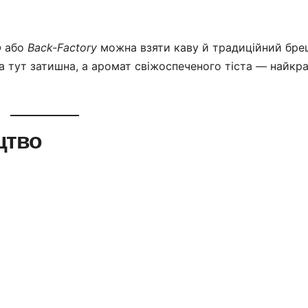
b
або
Back-Factory
можна взяти каву й традиційний бре
а тут затишна, а аромат свіжоспеченого тіста — найк
цтво