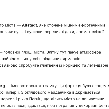
ого міста —
Altstadt
, яке оточене міцними фортечними
іччя: вузькі вулички, черепичні дахи, аромат свіжої
 головної площі міста. Влітку тут панує атмосфера
з найвідоміших у світі різдвяних ярмарків —
бов’язково спробуйте глінтвейн із корицею та легендарні
urg
— Імператорського замку. Ця фортеця була серцем 
ої імперії. З оглядового майданчика відкривається
ерков і річка Пегніц, що ділить місто на дві частини.
е розвіявся, здається, ніби потрапив у декорації фенте