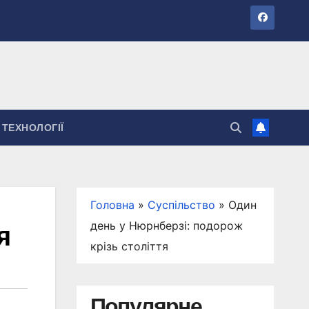
ТЕХНОЛОГІЇ
Головна
»
Суспільство
»
Один
день у Нюрнберзі: подорож
я
крізь століття
Популярне