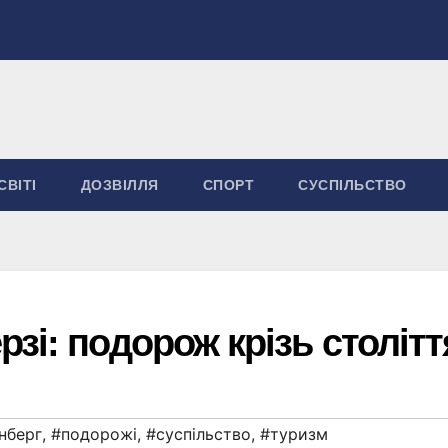
СВІТІ
ДОЗВІЛЛЯ
СПОРТ
СУСПІЛЬСТВО
зі: подорож крізь столітт
нберг
,
#подорожі
,
#суспільство
,
#туризм