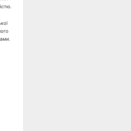
істю.
кої
ного
тами.