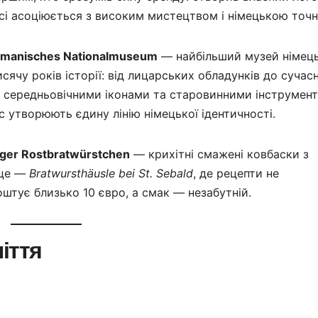
осі асоціюється з високим мистецтвом і німецькою точн
manisches Nationalmuseum
— найбільший музей німець
сячу років історії: від лицарських обладунків до сучас
з середньовічними іконами та старовинними інструмен
ес утворюють єдину лінію німецької ідентичності.
ger Rostbratwürstchen
— крихітні смажені ковбаски з
сце —
Bratwursthäusle bei St. Sebald
, де рецепти не
оштує близько 10 євро, а смак — незабутній.
іття