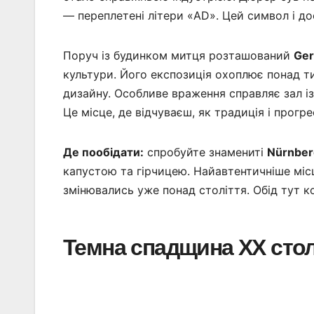
— переплетені літери «AD». Цей символ і д
Поруч із будинком митця розташований
Ger
культури. Його експозиція охоплює понад ти
дизайну. Особливе враження справляє зал і
Це місце, де відчуваєш, як традиція і прогр
Де пообідати:
спробуйте знамениті
Nürnber
капустою та гірчицею. Найавтентичніше мі
змінювались уже понад століття. Обід тут к
Темна спадщина ХХ стол