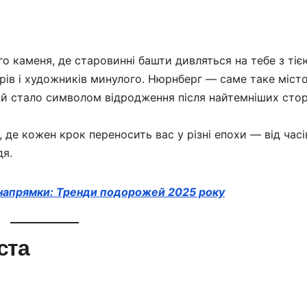
го каменя, де старовинні башти дивляться на тебе з тіє
рів і художників минулого. Нюрнберг — саме таке місто
а й стало символом відродження після найтемніших стор
, де кожен крок переносить вас у різні епохи — від часі
дя.
-напрямки: Тренди подорожей 2025 року
ста