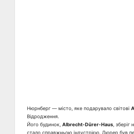
Нюрнберг — місто, яке подарувало світові
А
Відродження.
Його будинок,
Albrecht-Dürer-Haus
, зберіг
стало справжньою індустрією. Дюрер був пе