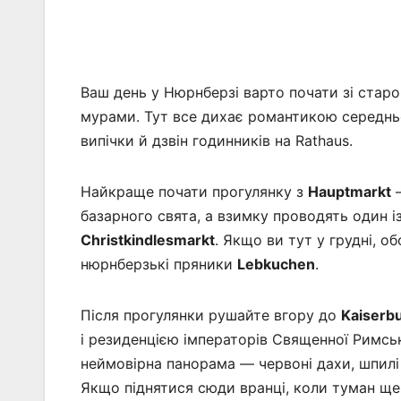
Ваш день у Нюрнберзі варто почати зі стар
мурами. Тут все дихає романтикою середньов
випічки й дзвін годинників на Rathaus.
Найкраще почати прогулянку з
Hauptmarkt
—
базарного свята, а взимку проводять один і
Christkindlesmarkt
. Якщо ви тут у грудні, о
нюрнберзькі пряники
Lebkuchen
.
Після прогулянки рушайте вгору до
Kaiserb
і резиденцією імператорів Священної Римськ
неймовірна панорама — червоні дахи, шпилі ц
Якщо піднятися сюди вранці, коли туман ще н