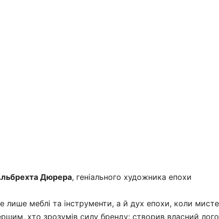
льбрехта Дюрера
, геніального художника епохи
 не лише меблі та інструменти, а й дух епохи, коли мист
ршим, хто зрозумів силу бренду: створив власний лог