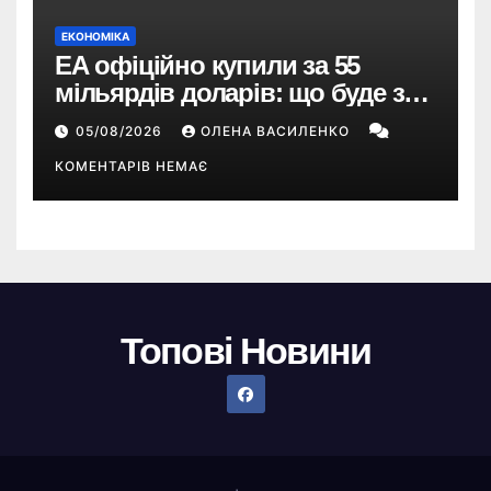
ЕКОНОМІКА
EA офіційно купили за 55
мільярдів доларів: що буде з
EA Sports FC, Battlefield і The
05/08/2026
ОЛЕНА ВАСИЛЕНКО
Sims
КОМЕНТАРІВ НЕМАЄ
Топові Новини