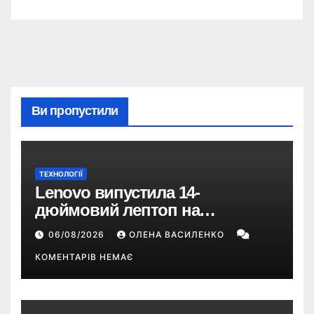
Ви пропустили
ТЕХНОЛОГІЇ
Lenovo випустила 14-
дюймовий лептоп на
Snapdragon X2 з автономністю
06/08/2026
ОЛЕНА ВАСИЛЕНКО
понад 33 години
КОМЕНТАРІВ НЕМАЄ