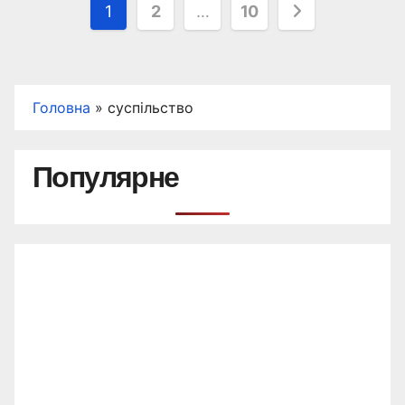
Пагінація
1
2
…
10
записів
Головна
»
суспільство
Популярне