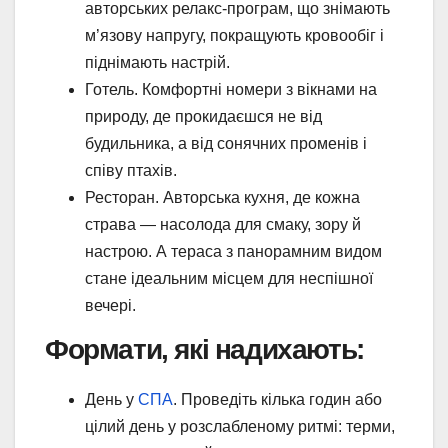
авторських релакс-програм, що знімають
м’язову напругу, покращують кровообіг і
піднімають настрій.
Готель. Комфортні номери з вікнами на
природу, де прокидаєшся не від
будильника, а від сонячних променів і
співу птахів.
Ресторан. Авторська кухня, де кожна
страва — насолода для смаку, зору й
настрою. А тераса з панорамним видом
стане ідеальним місцем для неспішної
вечері.
Формати, які надихають:
День у
СПА
. Проведіть кілька годин або
цілий день у розслабленому ритмі: терми,