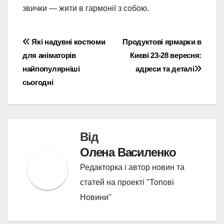
звички — жити в гармонії з собою.
Навігація
Які надувні костюми
Продуктові ярмарки в
для аніматорів
Києві 23-28 вересня:
записів
найпопулярніші
адреси та деталі
сьогодні
Від
Олена Василенко
Редакторка і автор новин та
статей на проекті "Топові
Новини"