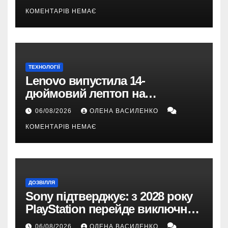
КОМЕНТАРІВ НЕМАЄ
ТЕХНОЛОГІЇ
Lenovo випустила 14-
дюймовий лептоп на
Snapdragon X2 з автономністю
06/08/2026
ОЛЕНА ВАСИЛЕНКО
понад 33 години
КОМЕНТАРІВ НЕМАЄ
ДОЗВІЛЛЯ
Sony підтверджує: з 2028 року
PlayStation перейде виключно
на цифрові ігри
06/08/2026
ОЛЕНА ВАСИЛЕНКО