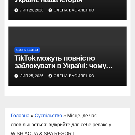
ЛИП 29, 2026
ОЛЕНА ВАСИЛЕНКО
СУСПІЛЬСТВО
TikTok можуть повністю
заблокувати в Україні: чому
з’явилася така пропозиція
ЛИП 25, 2026
ОЛЕНА ВАСИЛЕНКО
Головна
»
Суспільство
»
Місце, де час
сповільнюється: відкрийте для себе релакс у
WISH AQUA & SPA RESORT