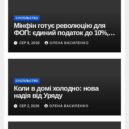
СУСПІЛЬСТВО
Мінфін готує революцію для
ФОП: єдиний податок до 10%,
ПДВ з 2028 року та перегляд 2-ї
СЕР 8, 2026
ОЛЕНА ВАСИЛЕНКО
групи
СУСПІЛЬСТВО
Коли в домі холодно: нова
надія від Уряду
СЕР 2, 2026
ОЛЕНА ВАСИЛЕНКО