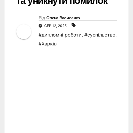
та уникнути помилок
Від
Олена Василенко
СЕР 12, 2025
#дипломні роботи
,
#суспільство
,
#Харків