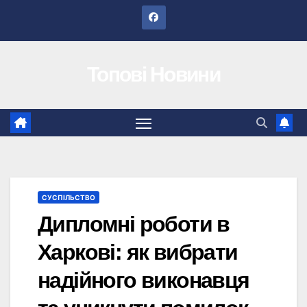
Перейти
до
вмісту
Топові Новини
СУСПІЛЬСТВО
Дипломні роботи в
Харкові: як вибрати
надійного виконавця