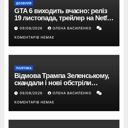
ДОЗВІЛЛЯ
GTA 6 виходить вчасно: реліз
19 листопада, трейлер на Netflix
і $180 млн передзамовлень
09/08/2026
ОЛЕНА ВАСИЛЕНКО
КОМЕНТАРІВ НЕМАЄ
ПОЛІТИКА
Відмова Трампа Зеленському,
скандали і нові обстріли
України – що пішло не так?
09/08/2026
ОЛЕНА ВАСИЛЕНКО
КОМЕНТАРІВ НЕМАЄ