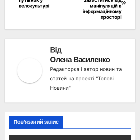
путівник у
захиститися від
записів
велокультурі
маніпуляцій в
інформаційному
просторі
Від
Олена Василенко
Редакторка і автор новин та
статей на проекті "Топові
Новини"
Пов’язаний запис