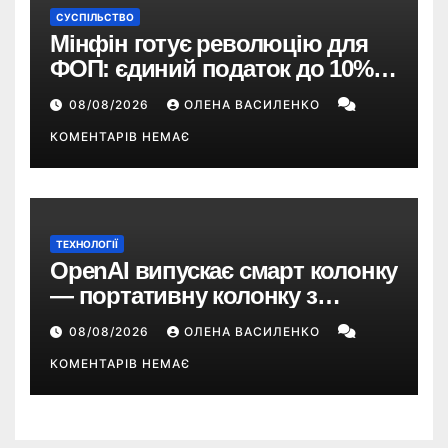
СУСПІЛЬСТВО
Мінфін готує революцію для
ФОП: єдиний податок до 10%,
ПДВ з 2028 року та перегляд 2-ї
08/08/2026
ОЛЕНА ВАСИЛЕНКО
групи
КОМЕНТАРІВ НЕМАЄ
ТЕХНОЛОГІЇ
OpenAI випускає смарт колонку
— портативну колонку з
ChatGPT, камерою та цінником
08/08/2026
ОЛЕНА ВАСИЛЕНКО
понад $300
КОМЕНТАРІВ НЕМАЄ