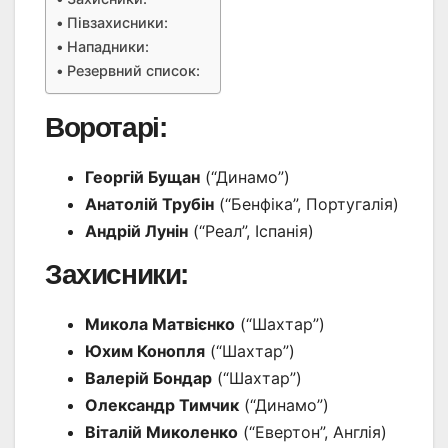
Півзахисники:
Нападники:
Резервний список:
Воротарі:
Георгій Бущан
(“Динамо”)
Анатолій Трубін
(“Бенфіка”, Португалія)
Андрій Лунін
(“Реал”, Іспанія)
Захисники:
Микола Матвієнко
(“Шахтар”)
Юхим Конопля
(“Шахтар”)
Валерій Бондар
(“Шахтар”)
Олександр Тимчик
(“Динамо”)
Віталій Миколенко
(“Евертон”, Англія)