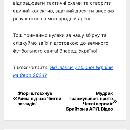
відпрацювати тактичні схеми та створити
єдиний колектив, здатний досягти високих
результатів на міжнародній арені.
Тож тримаймо кулаки за нашу збірну та
слідкуймо за їх підготовкою до великого
футбольного свята! Вперед, Україно!
Також читайте:
Які шанси у збірної України
на Євро 2024?
Ф’юрі штовхнув
Мудрик
Навігація
Усика під час “битви
травмувався, проте
поглядів”
Челсі переміг
записів
Брайтон в АПЛ. Відео