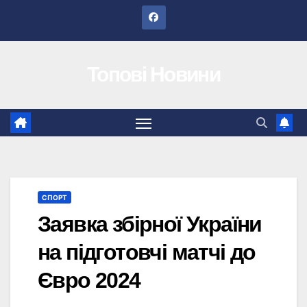
Перейти
до
вмісту
Топові Новини
СПОРТ
Заявка збірної України
на підготовчі матчі до
Євро 2024