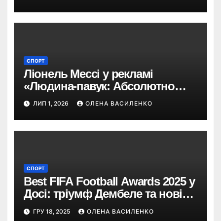
СПОРТ
Ліонель Мессі у рекламі
«Людина-павук: Абсолютно
новий день»: навіщо Sony
ЛИП 1, 2026
ОЛЕНА ВАСИЛЕНКО
запросила футбольну легенду
СПОРТ
Best FIFA Football Awards 2025 у
Досі: тріумф Дембеле та нові
герої світового футболу
ГРУ 18, 2025
ОЛЕНА ВАСИЛЕНКО