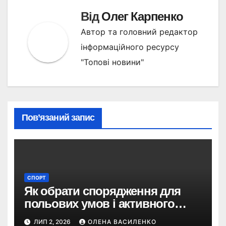
Від
Олег Карпенко
Автор та головний редактор
інформаційного ресурсу
"Топові новини"
Пов’язаний запис
СПОРТ
Як обрати спорядження для
польових умов і активного
відпочинку
ЛИП 2, 2026
ОЛЕНА ВАСИЛЕНКО