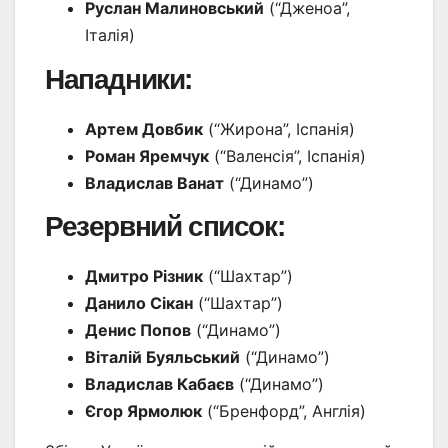
Руслан Малиновський
(“Дженоа”,
Італія)
Нападники:
Артем Довбик
(“Жирона”, Іспанія)
Роман Яремчук
(“Валенсія”, Іспанія)
Владислав Ванат
(“Динамо”)
Резервний список:
Дмитро Різник
(“Шахтар”)
Данило Сікан
(“Шахтар”)
Денис Попов
(“Динамо”)
Віталій Буяльський
(“Динамо”)
Владислав Кабаєв
(“Динамо”)
Єгор Ярмолюк
(“Бренфорд”, Англія)