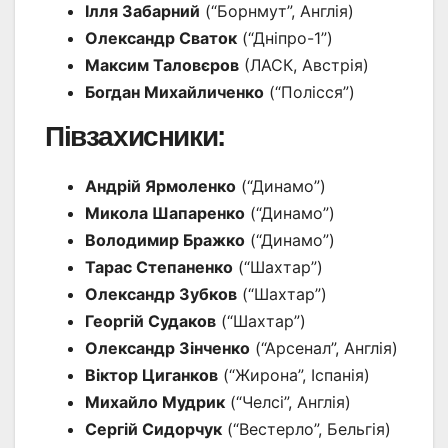
Ілля Забарний
(“Борнмут”, Англія)
Олександр Сваток
(“Дніпро-1”)
Максим Таловєров
(ЛАСК, Австрія)
Богдан Михайличенко
(“Полісся”)
Півзахисники:
Андрій Ярмоленко
(“Динамо”)
Микола Шапаренко
(“Динамо”)
Володимир Бражко
(“Динамо”)
Тарас Степаненко
(“Шахтар”)
Олександр Зубков
(“Шахтар”)
Георгій Судаков
(“Шахтар”)
Олександр Зінченко
(“Арсенал”, Англія)
Віктор Циганков
(“Жирона”, Іспанія)
Михайло Мудрик
(“Челсі”, Англія)
Сергій Сидорчук
(“Вестерло”, Бельгія)