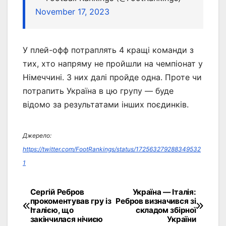
November 17, 2023
У плей-офф потраплять 4 кращі команди з
тих, хто напряму не пройшли на чемпіонат у
Німеччині. З них далі пройде одна. Проте чи
потрапить Україна в цю групу — буде
відомо за результатами інших поєдинків.
Джерело:
https://twitter.com/FootRankings/status/172563279288349532
1
Сергій Ребров
Україна — Італія:
Навігація
прокоментував гру із
Ребров визначився зі
Італією, що
складом збірної
записів
закінчилася нічиєю
України