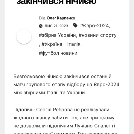
закінчився нічиєю
Від
Олег Карпенко
#Євро-2024
,
ЛИС 21, 2023
#збірна України
,
#новини спорту
,
#Україна - Італія
,
#футбол новини
Безгольовою нічиєю закінчився останній
матч групового етапу відбору на Євро-2024
між збірними Італії та України.
Підопічні Сергія Реброва не реалізували
жодного шансу забити гол, але при цьому
не дозволили підопічним Лучіано Спалетті
реалізувати свої моменти. Гра завершилась