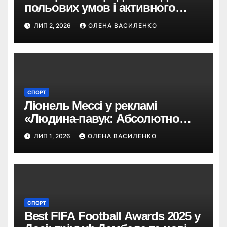
польових умов і активного
відпочинку
ЛИП 2, 2026
ОЛЕНА ВАСИЛЕНКО
СПОРТ
Ліонель Мессі у рекламі
«Людина-павук: Абсолютно
новий день»: навіщо Sony
ЛИП 1, 2026
ОЛЕНА ВАСИЛЕНКО
запросила футбольну легенду
СПОРТ
Best FIFA Football Awards 2025 у