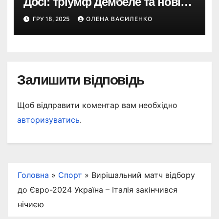
Досі: тріумф Дембеле та нові
герої світового футболу
ГРУ 18, 2025
ОЛЕНА ВАСИЛЕНКО
Залишити відповідь
Щоб відправити коментар вам необхідно
авторизуватись
.
Головна
»
Спорт
»
Вирішальний матч відбору
до Євро-2024 Україна – Італія закінчився
нічиєю