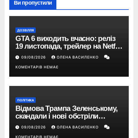
Ви пропустили
ДОЗВІЛЛЯ
GTA 6 виходить вчасно: реліз
19 листопада, трейлер на Netflix
і $180 млн передзамовлень
09/08/2026
ОЛЕНА ВАСИЛЕНКО
КОМЕНТАРІВ НЕМАЄ
ПОЛІТИКА
Відмова Трампа Зеленському,
скандали і нові обстріли
України – що пішло не так?
09/08/2026
ОЛЕНА ВАСИЛЕНКО
КОМЕНТАРІВ НЕМАЄ