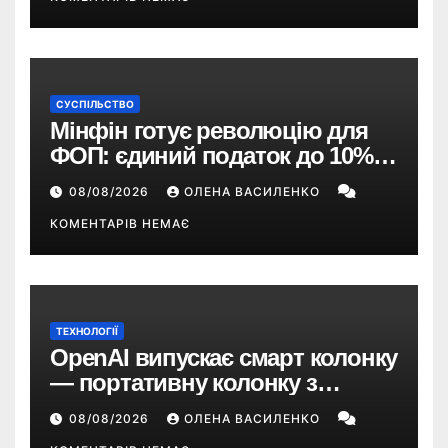
СУСПІЛЬСТВО
Мінфін готує революцію для
ФОП: єдиний податок до 10%,
ПДВ з 2028 року та перегляд 2-ї
08/08/2026
ОЛЕНА ВАСИЛЕНКО
групи
КОМЕНТАРІВ НЕМАЄ
ТЕХНОЛОГІЇ
OpenAI випускає смарт колонку
— портативну колонку з
ChatGPT, камерою та цінником
08/08/2026
ОЛЕНА ВАСИЛЕНКО
понад $300