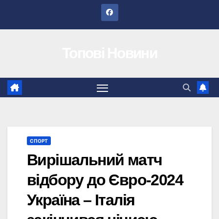
Перейти
до
вмісту
Топові Новини
СПОРТ
Вирішальний матч
відбору до Євро-2024
Україна – Італія