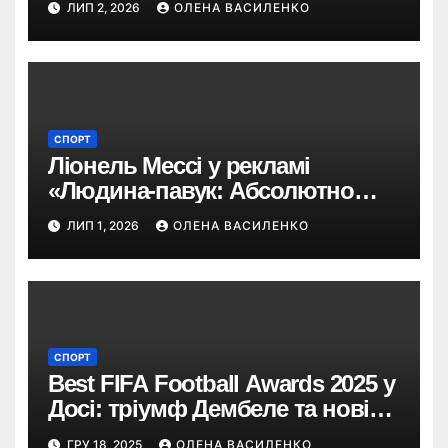
ЛИП 2, 2026
ОЛЕНА ВАСИЛЕНКО
СПОРТ
Ліонель Мессі у рекламі
«Людина-павук: Абсолютно
новий день»: навіщо Sony
ЛИП 1, 2026
ОЛЕНА ВАСИЛЕНКО
запросила футбольну легенду
СПОРТ
Best FIFA Football Awards 2025 у
Досі: тріумф Дембеле та нові
герої світового футболу
ГРУ 18, 2025
ОЛЕНА ВАСИЛЕНКО