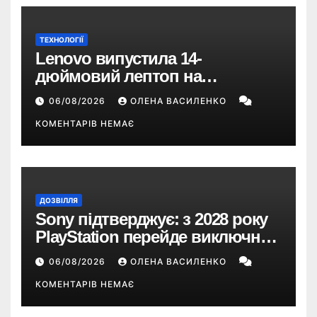
ТЕХНОЛОГІЇ
Lenovo випустила 14-
дюймовий лептоп на
Snapdragon X2 з автономністю
06/08/2026
ОЛЕНА ВАСИЛЕНКО
понад 33 години
КОМЕНТАРІВ НЕМАЄ
ДОЗВІЛЛЯ
Sony підтверджує: з 2028 року
PlayStation перейде виключно
на цифрові ігри
06/08/2026
ОЛЕНА ВАСИЛЕНКО
КОМЕНТАРІВ НЕМАЄ