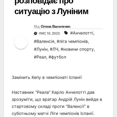
розповідає про
ситуацію з Луніним
Від
Олена Василенко
#Анчелотті
,
ЛИС 10, 2023
#Валенсія
,
#ліга чемпіонів
,
#Лунін
,
#ЛЧ
,
#новини спорту
,
#Реал
,
#футбол
Замінить Кепу в чемпіонаті Іспанії
Наставник “Реала” Карло Анчелотті дав
зрозуміти, що вратар Андрій Лунін вийде в
стартовому складі проти “Валенсії” в
суботньому матчі Ліги чемпіонів Іспанії.