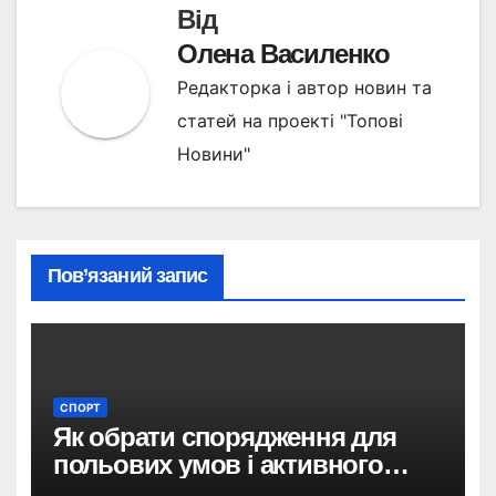
Від
Олена Василенко
Редакторка і автор новин та
статей на проекті "Топові
Новини"
Пов’язаний запис
СПОРТ
Як обрати спорядження для
польових умов і активного
відпочинку