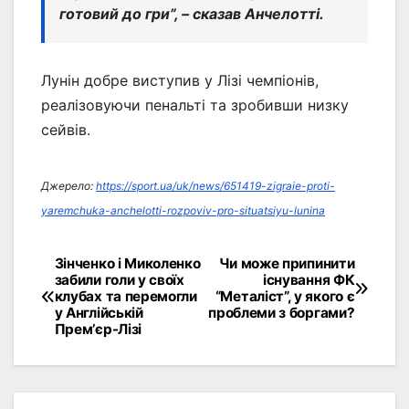
готовий до гри”, – сказав Анчелотті.
Лунін добре виступив у Лізі чемпіонів,
реалізовуючи пенальті та зробивши низку
сейвів.
Джерело:
https://sport.ua/uk/news/651419-zigraie-proti-
yaremchuka-anchelotti-rozpoviv-pro-situatsiyu-lunina
Зінченко і Миколенко
Чи може припинити
Навігація
забили голи у своїх
існування ФК
клубах та перемогли
“Металіст”, у якого є
записів
у Англійській
проблеми з боргами?
Прем’єр-Лізі