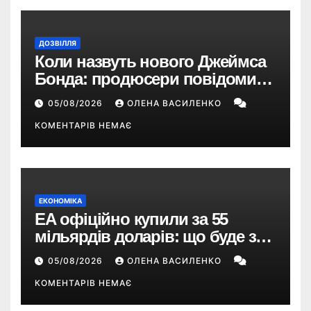
ДОЗВІЛЛЯ
Коли назвуть нового Джеймса
Бонда: продюсери повідомили
про терміни кастингу
05/08/2026
ОЛЕНА ВАСИЛЕНКО
КОМЕНТАРІВ НЕМАЄ
ЕКОНОМІКА
EA офіційно купили за 55
мільярдів доларів: що буде з
EA Sports FC, Battlefield і The
05/08/2026
ОЛЕНА ВАСИЛЕНКО
Sims
КОМЕНТАРІВ НЕМАЄ