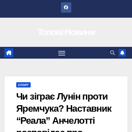
Перейти
до
вмісту
Топові Новини
СПОРТ
Чи зіграє Лунін проти
Яремчука? Наставник
“Реала” Анчелотті