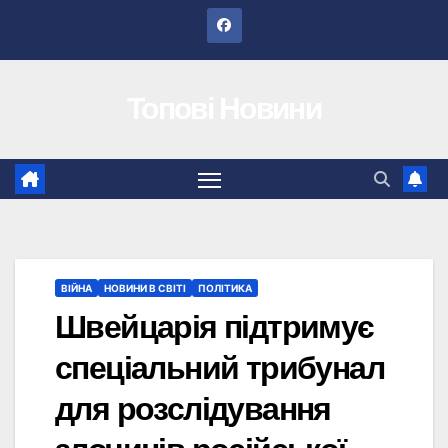
Перейти
до
вмісту
Топові Новини
ВІЙНА
НОВИНИ В СВІТІ
ПОЛІТИКА
Швейцарія підтримує
спеціальний трибунал
для розслідування