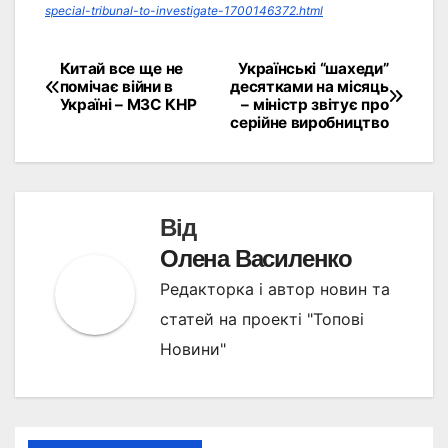
special-tribunal-to-investigate-1700146372.html
Китай все ще не
Українські “шахеди”
Навігація
помічає війни в
десятками на місяць
Україні – МЗС КНР
– міністр звітує про
записів
серійне виробництво
Від
Олена Василенко
Редакторка і автор новин та
статей на проекті "Топові
Новини"