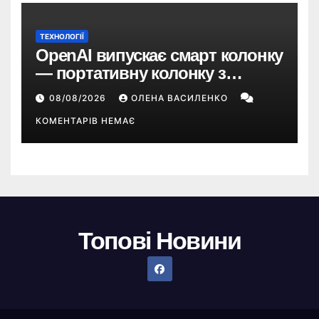
ТЕХНОЛОГІЇ
OpenAI випускає смарт колонку
— портативну колонку з
ChatGPT, камерою та цінником
08/08/2026
ОЛЕНА ВАСИЛЕНКО
понад $300
КОМЕНТАРІВ НЕМАЄ
Топові Новини