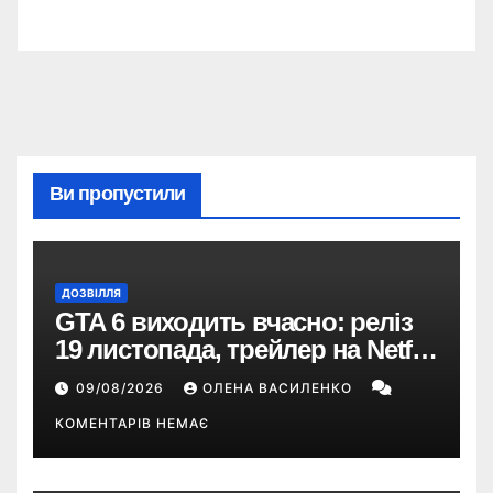
Ви пропустили
ДОЗВІЛЛЯ
GTA 6 виходить вчасно: реліз
19 листопада, трейлер на Netflix
і $180 млн передзамовлень
09/08/2026
ОЛЕНА ВАСИЛЕНКО
КОМЕНТАРІВ НЕМАЄ