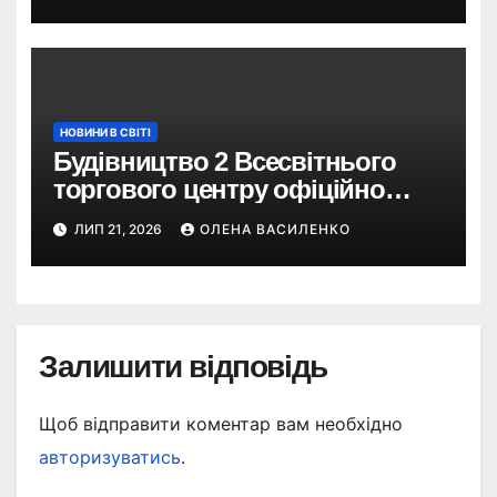
туристів
НОВИНИ В СВІТІ
Будівництво 2 Всесвітнього
торгового центру офіційно
розпочалося: 373 метри
ЛИП 21, 2026
ОЛЕНА ВАСИЛЕНКО
Залишити відповідь
Щоб відправити коментар вам необхідно
авторизуватись
.