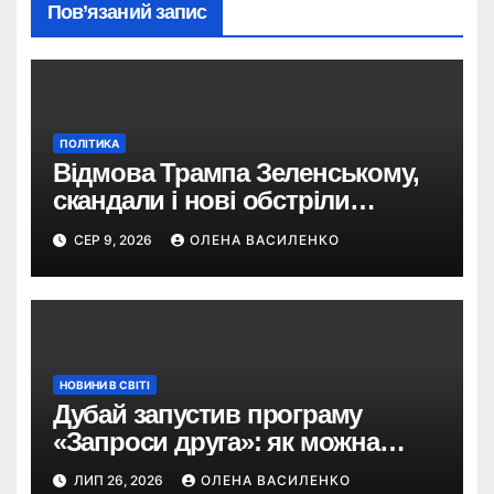
Пов’язаний запис
ПОЛІТИКА
Відмова Трампа Зеленському,
скандали і нові обстріли
України – що пішло не так?
СЕР 9, 2026
ОЛЕНА ВАСИЛЕНКО
НОВИНИ В СВІТІ
Дубай запустив програму
«Запроси друга»: як можна
отримати винагороду за
ЛИП 26, 2026
ОЛЕНА ВАСИЛЕНКО