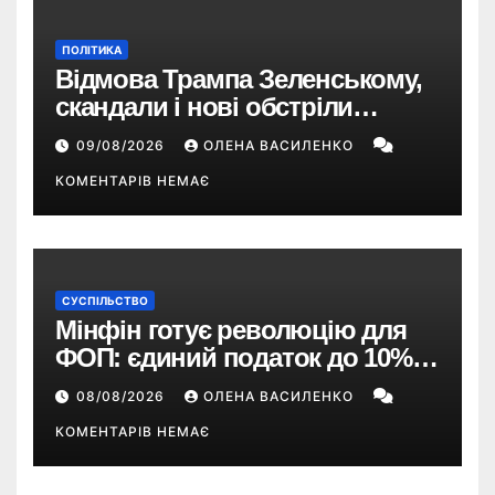
ПОЛІТИКА
Відмова Трампа Зеленському,
скандали і нові обстріли
України – що пішло не так?
09/08/2026
ОЛЕНА ВАСИЛЕНКО
КОМЕНТАРІВ НЕМАЄ
СУСПІЛЬСТВО
Мінфін готує революцію для
ФОП: єдиний податок до 10%,
ПДВ з 2028 року та перегляд 2-ї
08/08/2026
ОЛЕНА ВАСИЛЕНКО
групи
КОМЕНТАРІВ НЕМАЄ