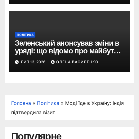
ПОЛІТИКА
Зеленський анонсував зміни в
уряді: що відомо про майбутню
роль Юлії Свириденко
ЛИП 13, 2026
ОЛЕНА ВАСИЛЕНКО
Головна
»
Політика
»
Моді їде в Україну: Індія
підтвердила візит
Популярне