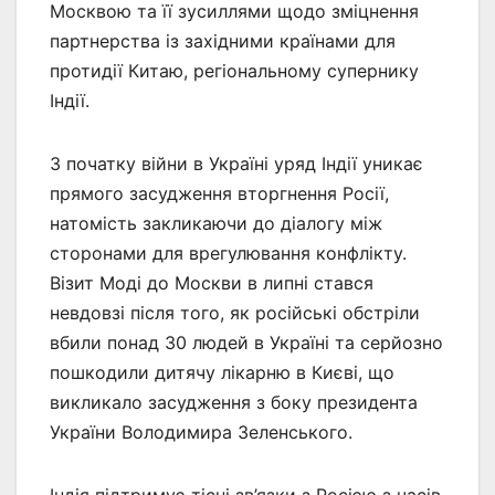
Москвою та її зусиллями щодо зміцнення
партнерства із західними країнами для
протидії Китаю, регіональному супернику
Індії.
З початку війни в Україні уряд Індії уникає
прямого засудження вторгнення Росії,
натомість закликаючи до діалогу між
сторонами для врегулювання конфлікту.
Візит Моді до Москви в липні стався
невдовзі після того, як російські обстріли
вбили понад 30 людей в Україні та серйозно
пошкодили дитячу лікарню в Києві, що
викликало засудження з боку президента
України Володимира Зеленського.
Індія підтримує тісні зв’язки з Росією з часів