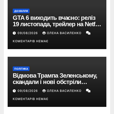
ДОЗВІЛЛЯ
GTA 6 виходить вчасно: реліз
19 листопада, трейлер на Netflix
і $180 млн передзамовлень
09/08/2026
ОЛЕНА ВАСИЛЕНКО
КОМЕНТАРІВ НЕМАЄ
ПОЛІТИКА
Відмова Трампа Зеленському,
скандали і нові обстріли
України – що пішло не так?
09/08/2026
ОЛЕНА ВАСИЛЕНКО
КОМЕНТАРІВ НЕМАЄ