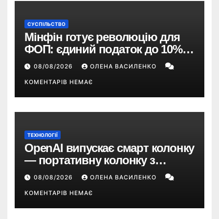
СУСПІЛЬСТВО
Мінфін готує революцію для
ФОП: єдиний податок до 10%,
ПДВ з 2028 року та перегляд 2-ї
08/08/2026
ОЛЕНА ВАСИЛЕНКО
групи
КОМЕНТАРІВ НЕМАЄ
ТЕХНОЛОГІЇ
OpenAI випускає смарт колонку
— портативну колонку з
ChatGPT, камерою та цінником
08/08/2026
ОЛЕНА ВАСИЛЕНКО
понад $300
КОМЕНТАРІВ НЕМАЄ