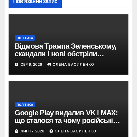
Пов’язаний запис
ПОЛІТИКА
Відмова Трампа Зеленському,
скандали і нові обстріли
України – що пішло не так?
СЕР 9, 2026
ОЛЕНА ВАСИЛЕНКО
ПОЛІТИКА
Google Play видалив VK і MAX:
що сталося та чому російські
застосунки зникають із
ЛИП 17, 2026
ОЛЕНА ВАСИЛЕНКО
магазинів