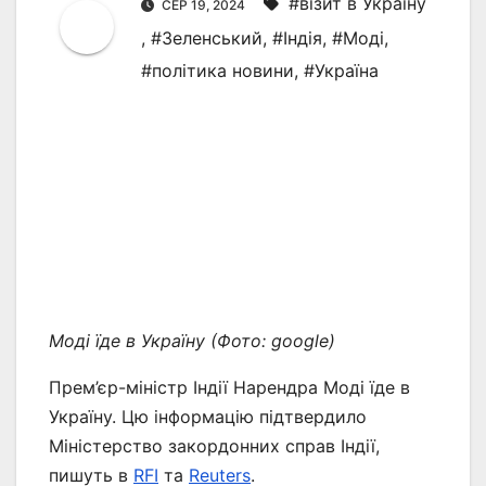
#візит в Україну
СЕР 19, 2024
,
#Зеленський
,
#Індія
,
#Моді
,
#політика новини
,
#Україна
Моді їде в Україну (Фото: google)
Прем’єр-міністр Індії Нарендра Моді їде в
Україну. Цю інформацію підтвердило
Міністерство закордонних справ Індії,
пишуть в
RFI
та
Reuters
.