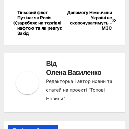
Тіньовий флот
Допомогу Німеччини
Навігація
Путіна: як Росія
Україні не
заробляє на торгівлі
скорочуватимуть –
записів
нафтою та як реагує
МЗС
Захід
Від
Олена Василенко
Редакторка і автор новин та
статей на проекті "Топові
Новини"