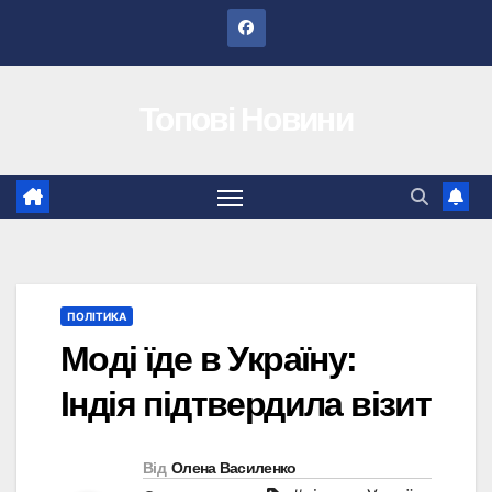
Перейти
до
вмісту
Топові Новини
ПОЛІТИКА
Моді їде в Україну:
Індія підтвердила візит
Від
Олена Василенко