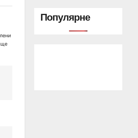
Популярне
алени
 ще