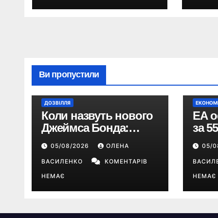
туристів
метр
Ви пропустили
ДОЗВІЛЛЯ
ЕКОНОМ
Коли назвуть нового
EA о
Джеймса Бонда:
за 5
продюсери
дола
05/08/2026
ОЛЕНА
05/
повідомили про
Sport
терміни кастингу
ВАСИЛЕНКО
КОМЕНТАРІВ
The 
ВАСИЛ
НЕМАЄ
НЕМАЄ