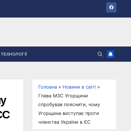
ТЕХНОЛОГІЇ
Головна
»
Новини в світі
»
Глава МЗС Угорщини
му
спробував пояснити, чому
ЄС
Угорщина виступає проти
членства України в ЄС