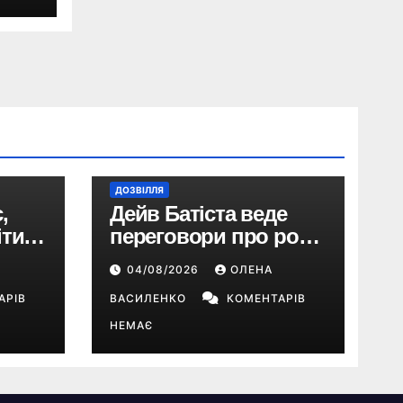
ДОЗВІЛЛЯ
,
Дейв Батіста веде
ти:
переговори про роль
Кратоса в серіалі
04/08/2026
ОЛЕНА
о
«God of War» від
АРІВ
Amazon
ВАСИЛЕНКО
КОМЕНТАРІВ
НЕМАЄ