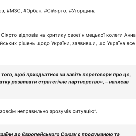
юз
,
#МЗС
,
#Орбан
,
#Сійярто
,
#Угорщина
іярто відповів на критику своєї німецької колеги Анн
ських рішень щодо України, заявивши, що Україна все
 того, щоб приєднатися чи навіть переговори про це,
атку розвивати стратегічне партнерство», – написав
“зовсім неправильно зрозумів ситуацію”.
раїни до Європейського Союзу є продуманою та