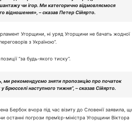
шантажу чи ігор. Ми категорично відмовляємося
ого відношення», – сказав Петер Сійярто.
парламент Угорщини, ні уряд Угорщини не бачать жодної
переговорів з Україною”.
позиції “за будь-якого тиску”.
ь, ми рекомендуємо зняти пропозицію про початок
х у Брюсселі наступного тижня”, – сказав Сійярто.
на Бербок вчора під час візиту до Словенії заявила, щ
ючи останні погрози прем’єр-міністра Угорщини Віктора