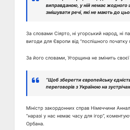
виправданою, у ній немає жодного 
змішувати речі, які не мають до ць
За словами Сіярто, ні угорський народ, ні 
вигоди для Європи від “поспішного початку 
За його словами, Угорщина не змінить своєї 
“Щоб зберегти європейську єдніст
переговорів з Україною на зустріча
Міністр закордонних справ Німеччини Аннале
“наразі у нас немає часу для ігор”, коменту
Орбана.