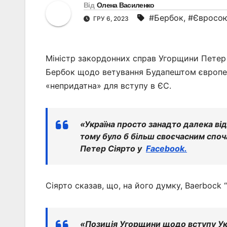
Від
Олена Василенко
#Бербок
,
#Євросо
ГРУ 6, 2023
Міністр закордонних справ Угорщини Петер С
Бербок щодо ветування Будапештом європей
«непридатна» для вступу в ЄС.
«Україна просто занадто далека від
тому було б більш своєчасним споч
Петер Сіярто у
Facebook.
Сіярто сказав, що, на його думку, Baerbock 
«Позиція Угорщини щодо вступу Ук