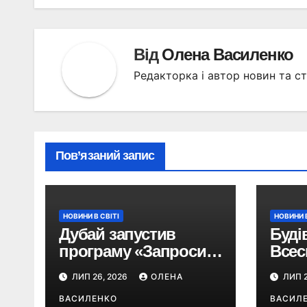
Від
Олена Василенко
Редакторка і автор новин та ст
Пов’язаний запис
НОВИНИ В СВІТІ
НОВИНИ В
Дубай запустив
Буді
програму «Запроси
Всес
друга»: як можна
торг
ЛИП 26, 2026
ОЛЕНА
ЛИП 2
отримати
офіц
винагороду за
ВАСИЛЕНКО
розп
ВАСИЛ