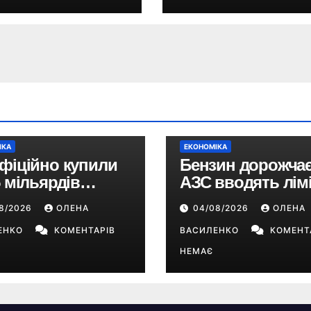
и
ІКА
ЕКОНОМІКА
фіційно купили
Бензин дорожчає
5 мільярдів
АЗС вводять лімі
рів: що буде з EA
чи буде в Україні
08/2026
ОЛЕНА
04/08/2026
ОЛЕНА
s FC, Battlefield і
дефіцит пальног
Sims
ЕНКО
КОМЕНТАРІВ
ВАСИЛЕНКО
КОМЕНТ
НЕМАЄ