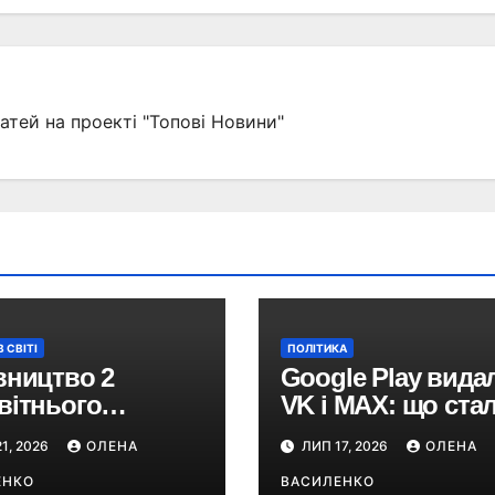
атей на проекті "Топові Новини"
 СВІТІ
ПОЛІТИКА
вництво 2
Google Play вида
вітнього
VK і MAX: що ста
ового центру
та чому російські
1, 2026
ОЛЕНА
ЛИП 17, 2026
ОЛЕНА
ійно
застосунки зник
очалося: 373
ЕНКО
із магазинів
ВАСИЛЕНКО