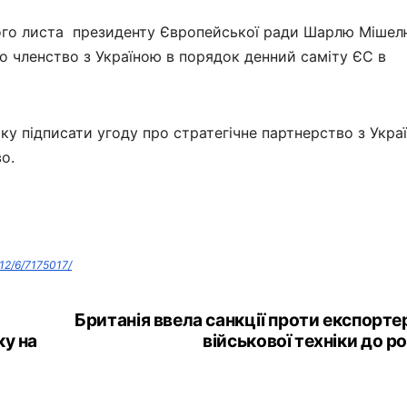
ого листа президенту Європейської ради Шарлю Мішел
о членство з Україною в порядок денний саміту ЄС в
у підписати угоду про стратегічне партнерство з Укра
о.
12/6/7175017/
Британія ввела санкції проти експорте
ку на
військової техніки до ро