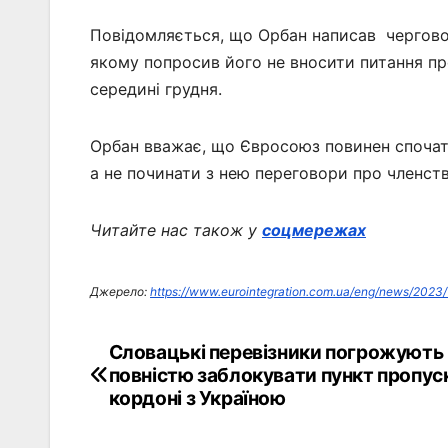
Повідомляється, що Орбан написав чергов
якому попросив його не вносити питання пр
середині грудня.
Орбан вважає, що Євросоюз повинен спочатк
а не починати з нею переговори про членств
Читайте нас також у
соцмережах
Джерело:
https://www.eurointegration.com.ua/eng/news/2023/
Словацькі перевізники погрожують
Навігація
повністю заблокувати пункт пропус
записів
кордоні з Україною