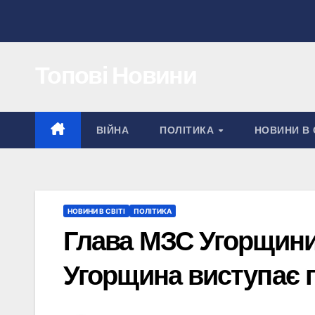
Перейти
до
вмісту
Топові Новини
ВІЙНА
ПОЛІТИКА
НОВИНИ В 
НОВИНИ В СВІТІ
ПОЛІТИКА
Глава МЗС Угорщини
Угорщина виступає п