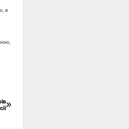
ю, в
їною,
рів
сії