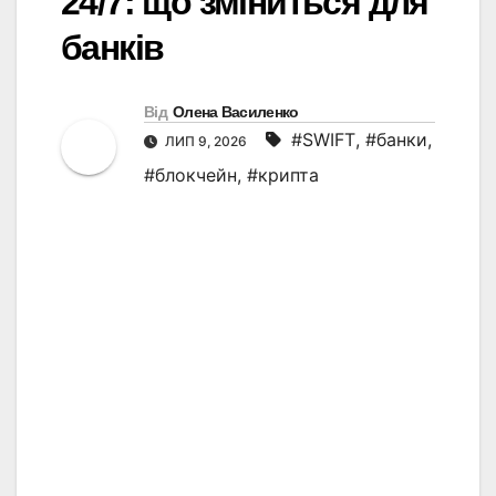
24/7: що зміниться для
банків
Від
Олена Василенко
#SWIFT
,
#банки
,
ЛИП 9, 2026
#блокчейн
,
#крипта