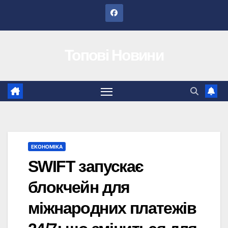
Перейти
до
вмісту
Топові Новини
ЕКОНОМІКА
SWIFT запускає
блокчейн для
міжнародних платежів