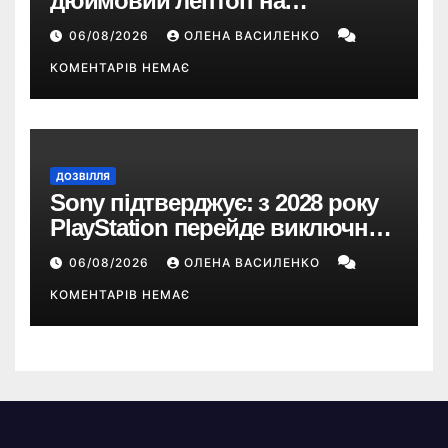
дюймовий лептоп на
Snapdragon X2 з автономністю
06/08/2026
ОЛЕНА ВАСИЛЕНКО
понад 33 години
КОМЕНТАРІВ НЕМАЄ
ДОЗВІЛЛЯ
Sony підтверджує: з 2028 року
PlayStation перейде виключно
на цифрові ігри
06/08/2026
ОЛЕНА ВАСИЛЕНКО
КОМЕНТАРІВ НЕМАЄ