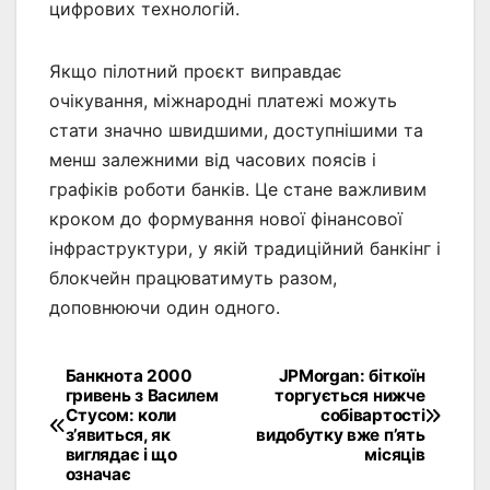
цифрових технологій.
Якщо пілотний проєкт виправдає
очікування, міжнародні платежі можуть
стати значно швидшими, доступнішими та
менш залежними від часових поясів і
графіків роботи банків. Це стане важливим
кроком до формування нової фінансової
інфраструктури, у якій традиційний банкінг і
блокчейн працюватимуть разом,
доповнюючи один одного.
Банкнота 2000
JPMorgan: біткоїн
Навігація
гривень з Василем
торгується нижче
Стусом: коли
собівартості
записів
з’явиться, як
видобутку вже п’ять
виглядає і що
місяців
означає