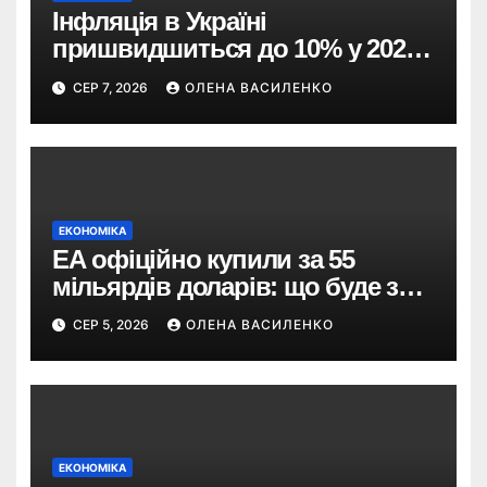
Інфляція в Україні
пришвидшиться до 10% у 2026
році — прогноз НБУ
СЕР 7, 2026
ОЛЕНА ВАСИЛЕНКО
ЕКОНОМІКА
EA офіційно купили за 55
мільярдів доларів: що буде з
EA Sports FC, Battlefield і The
СЕР 5, 2026
ОЛЕНА ВАСИЛЕНКО
Sims
ЕКОНОМІКА