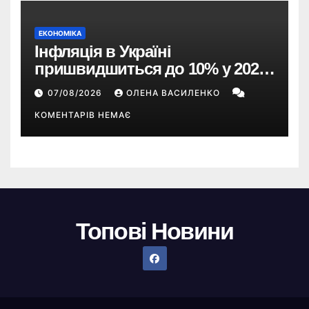
ЕКОНОМІКА
Інфляція в Україні
пришвидшиться до 10% у 2026
році — прогноз НБУ
07/08/2026
ОЛЕНА ВАСИЛЕНКО
КОМЕНТАРІВ НЕМАЄ
Топові Новини