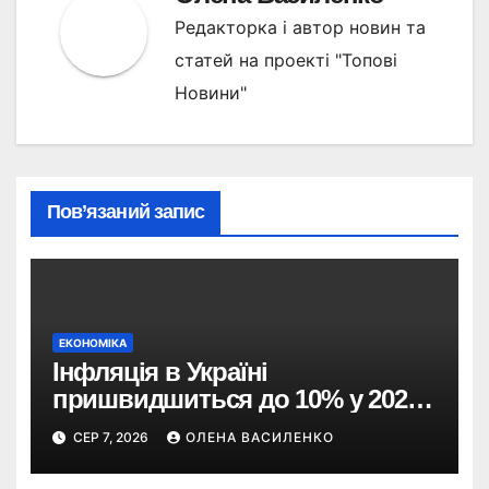
Редакторка і автор новин та
статей на проекті "Топові
Новини"
Пов’язаний запис
ЕКОНОМІКА
Інфляція в Україні
пришвидшиться до 10% у 2026
році — прогноз НБУ
СЕР 7, 2026
ОЛЕНА ВАСИЛЕНКО