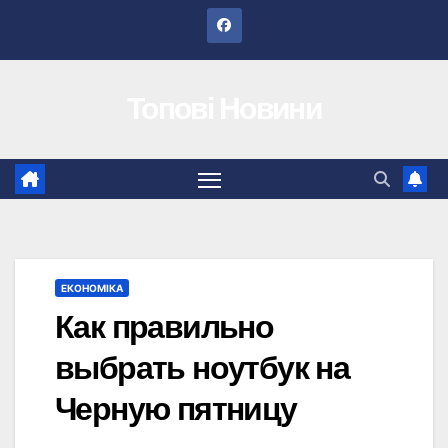
Перейти
до
вмісту
Топові Новини
ЕКОНОМІКА
Как правильно
выбрать ноутбук на
Черную пятницу