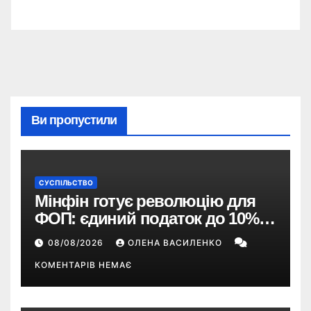
Ви пропустили
СУСПІЛЬСТВО
Мінфін готує революцію для
ФОП: єдиний податок до 10%,
ПДВ з 2028 року та перегляд 2-ї
08/08/2026
ОЛЕНА ВАСИЛЕНКО
групи
КОМЕНТАРІВ НЕМАЄ