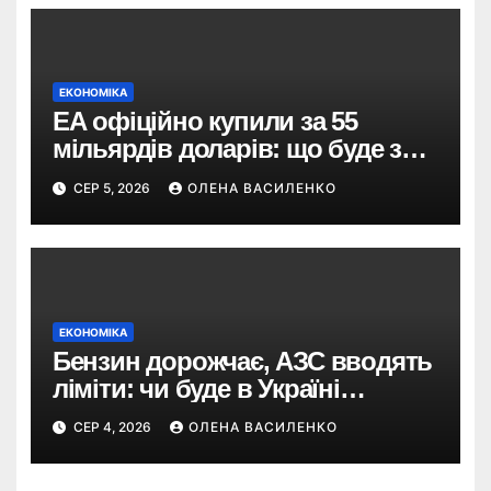
ЕКОНОМІКА
EA офіційно купили за 55
мільярдів доларів: що буде з
EA Sports FC, Battlefield і The
СЕР 5, 2026
ОЛЕНА ВАСИЛЕНКО
Sims
ЕКОНОМІКА
Бензин дорожчає, АЗС вводять
ліміти: чи буде в Україні
дефіцит пального
СЕР 4, 2026
ОЛЕНА ВАСИЛЕНКО