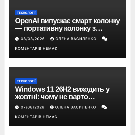
ТЕХНОЛОГІЇ
OpenAI випускає смарт колонку
— портативну колонку з
ChatGPT, камерою та цінником
08/08/2026
ОЛЕНА ВАСИЛЕНКО
понад $300
КОМЕНТАРІВ НЕМАЄ
ТЕХНОЛОГІЇ
Windows 11 26H2 виходить у
жовтні: чому не варто
пропускати це оновлення
07/08/2026
ОЛЕНА ВАСИЛЕНКО
КОМЕНТАРІВ НЕМАЄ