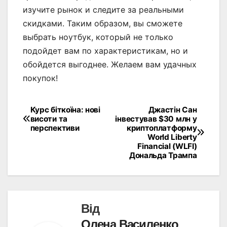
изучите рынок и следите за реальными
скидками. Таким образом, вы сможете
выбрать ноутбук, который не только
подойдет вам по характеристикам, но и
обойдется выгоднее. Желаем вам удачных
покупок!
Курс біткоїна: нові
Джастін Сан
Навігація
висоти та
інвестував $30 млн у
перспективи
криптоплатформу
записів
World Liberty
Financial (WLFI)
Дональда Трампа
Від
Олена Василенко