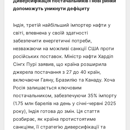
Диверсифікація постачальників і нові ринки
допоможуть уникнути дефіциту
Індія, третій найбільший імпортер нафти у
світі, впевнена у своїй здатності
забезпечити енергетичні потреби,
незважаючи на можливі санкції США проти
російських поставок. Міністр нафти Хардіп
Сінгх Пурі заявив, що країна розширила
джерела постачання з 27 до 40 країн,
включаючи Гаяну, Бразилію та Канаду. Хоча
Росія залишається ключовим
постачальником, забезпечуючи 35% імпорту
(1.75 млн барелів на день у січні-червні 2025
року), Індія готова до змін. Ця стаття
розбирає, як країна протистоятиме
санкціям, її стратегію диверсифікації та