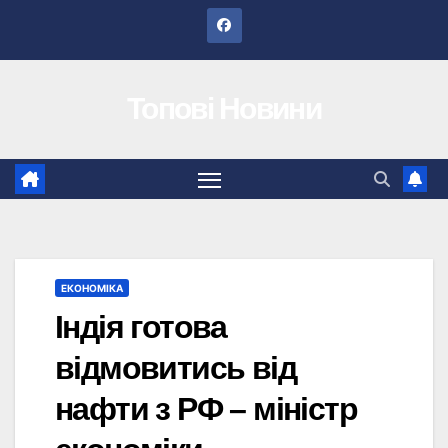
Перейти
до
вмісту
Топові Новини
ЕКОНОМІКА
Індія готова
відмовитись від
нафти з РФ – міністр