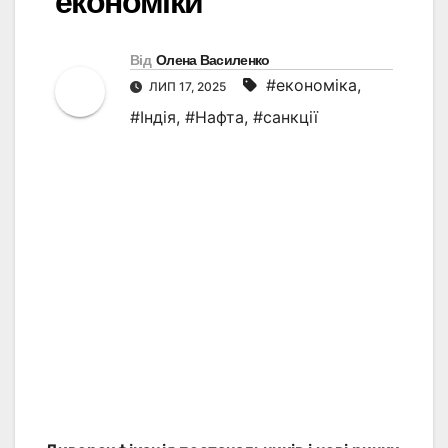
економіки
Від
Олена Василенко
#економіка
,
ЛИП 17, 2025
#Індія
,
#Нафта
,
#санкції