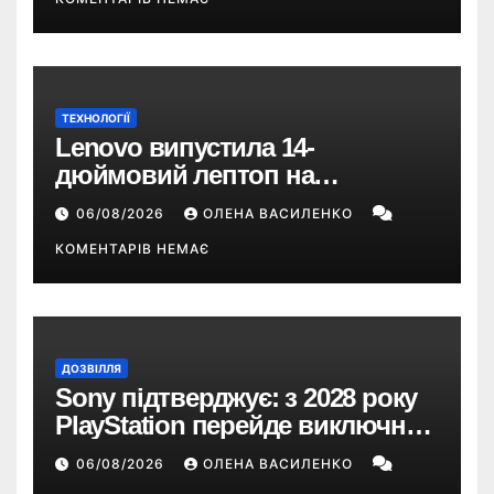
ТЕХНОЛОГІЇ
Lenovo випустила 14-
дюймовий лептоп на
Snapdragon X2 з автономністю
06/08/2026
ОЛЕНА ВАСИЛЕНКО
понад 33 години
КОМЕНТАРІВ НЕМАЄ
ДОЗВІЛЛЯ
Sony підтверджує: з 2028 року
PlayStation перейде виключно
на цифрові ігри
06/08/2026
ОЛЕНА ВАСИЛЕНКО