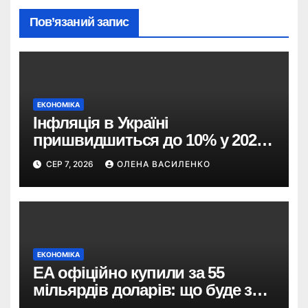
Пов’язаний запис
ЕКОНОМІКА
Інфляція в Україні
пришвидшиться до 10% у 2026
році — прогноз НБУ
СЕР 7, 2026
ОЛЕНА ВАСИЛЕНКО
ЕКОНОМІКА
EA офіційно купили за 55
мільярдів доларів: що буде з
EA Sports FC, Battlefield і The