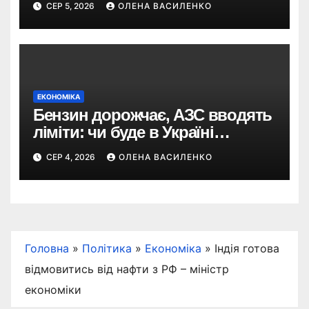
СЕР 5, 2026
ОЛЕНА ВАСИЛЕНКО
Sims
ЕКОНОМІКА
Бензин дорожчає, АЗС вводять
ліміти: чи буде в Україні
дефіцит пального
СЕР 4, 2026
ОЛЕНА ВАСИЛЕНКО
Головна
»
Політика
»
Економіка
»
Індія готова
відмовитись від нафти з РФ – міністр
економіки