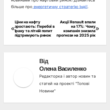
новинами про нафтовий ринок! Дізнайтесь
більше про
енергетичну стратегію Індії
.
Ціни на нафту
Акції Renault впали
Навігація
зростають: Перебої в
на 17%: Чому
Іраку та літній попит
компанія знизила
записів
підтримують ринок
прогнози на 2025 рік
Від
Олена Василенко
Редакторка і автор новин та
статей на проекті "Топові
Новини"