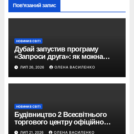
Пов’язаний запис
НОВИНИ В СВІТІ
Дубай запустив програму
«Запроси друга»: як можна
отримати винагороду за
ЛИП 26, 2026
ОЛЕНА ВАСИЛЕНКО
туристів
НОВИНИ В СВІТІ
Будівництво 2 Всесвітнього
торгового центру офіційно
розпочалося: 373 метри
ЛИП 21, 2026
ОЛЕНА ВАСИЛЕНКО