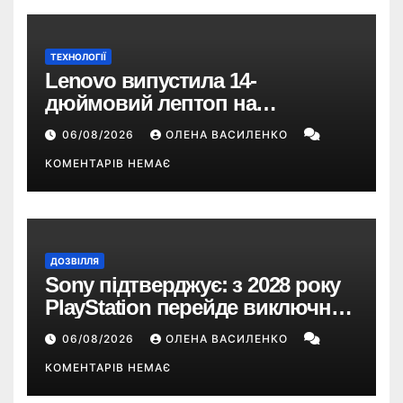
ТЕХНОЛОГІЇ
Lenovo випустила 14-
дюймовий лептоп на
Snapdragon X2 з автономністю
06/08/2026
ОЛЕНА ВАСИЛЕНКО
понад 33 години
КОМЕНТАРІВ НЕМАЄ
ДОЗВІЛЛЯ
Sony підтверджує: з 2028 року
PlayStation перейде виключно
на цифрові ігри
06/08/2026
ОЛЕНА ВАСИЛЕНКО
КОМЕНТАРІВ НЕМАЄ