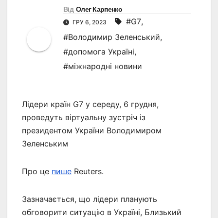
Від
Олег Карпенко
#G7
,
ГРУ 6, 2023
#Володимир Зеленський
,
#допомога Україні
,
#міжнародні новини
Лідери країн G7 у середу, 6 грудня,
проведуть віртуальну зустріч із
президентом України Володимиром
Зеленським
Про це
пише
Reuters.
Зазначається, що лідери планують
обговорити ситуацію в Україні, Близький