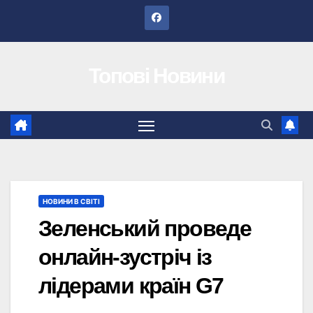
Перейти
до
вмісту
Топові Новини
НОВИНИ В СВІТІ
Зеленський проведе
онлайн-зустріч із
лідерами країн G7