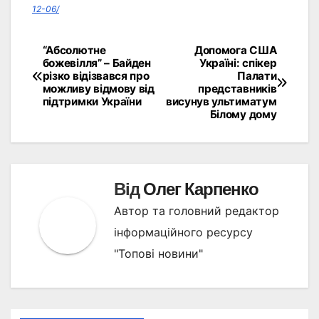
12-06/
“Абсолютне
Допомога США
Навігація
божевілля” – Байден
Україні: спікер
різко відізвався про
Палати
записів
можливу відмову від
представників
підтримки України
висунув ультиматум
Білому дому
Від
Олег Карпенко
Автор та головний редактор
інформаційного ресурсу
"Топові новини"