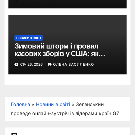
НОВИНИ В СВІТІ
Зимовий шторм і провал
касових зборів у США: як
негода змінила бокс-офіс
СІЧ 26, 2026
ОЛЕНА ВАСИЛЕНКО
вікенду
Головна
»
Новини в світі
»
Зеленський
проведе онлайн-зустріч із лідерами країн G7