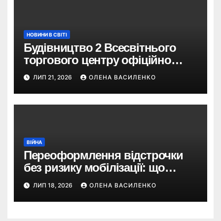
НОВИНИ В СВІТІ
Будівництво 2 Всесвітнього
торгового центру офіційно
розпочалося: 373 метри
ЛИП 21, 2026
ОЛЕНА ВАСИЛЕНКО
ВІЙНА
Переоформлення відстрочки
без ризику мобілізації: що
змінив Кабмін і як це
ЛИП 18, 2026
ОЛЕНА ВАСИЛЕНКО
використати