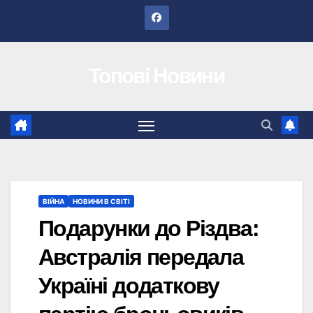
Перейти
до
вмісту
Топові Новини
ВІЙНА
НОВИНИ В СВІТІ
Подарунки до Різдва:
Австралія передала
Україні додаткову