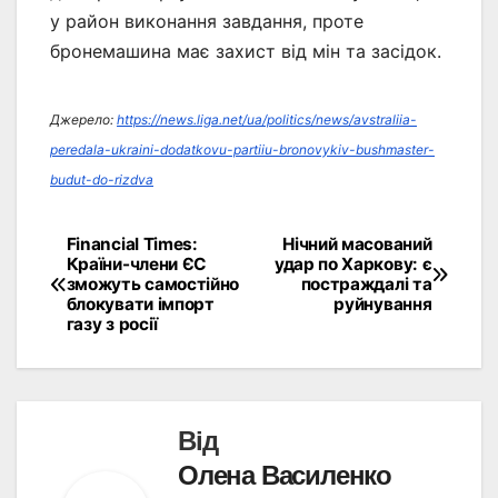
у район виконання завдання, проте
бронемашина має захист від мін та засідок.
Джерело:
https://news.liga.net/ua/politics/news/avstraliia-
peredala-ukraini-dodatkovu-partiiu-bronovykiv-bushmaster-
budut-do-rizdva
Financial Times:
Нічний масований
Навігація
Країни-члени ЄС
удар по Харкову: є
зможуть самостійно
постраждалі та
записів
блокувати імпорт
руйнування
газу з росії
Від
Олена Василенко