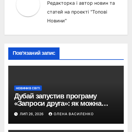
Редакторка і автор новин та
статей на проекті "Топові
Новини"
Пов’язаний запис
НОВИНИ В СВІТІ
Дубай запустив програму
«Запроси друга»: як можна
отримати винагороду за
ЛИП 26, 2026
ОЛЕНА ВАСИЛЕНКО
туристів