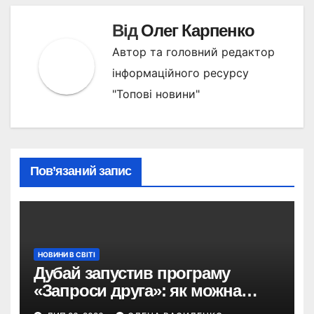
Від
Олег Карпенко
Автор та головний редактор
інформаційного ресурсу
"Топові новини"
Пов’язаний запис
НОВИНИ В СВІТІ
Дубай запустив програму
«Запроси друга»: як можна
отримати винагороду за