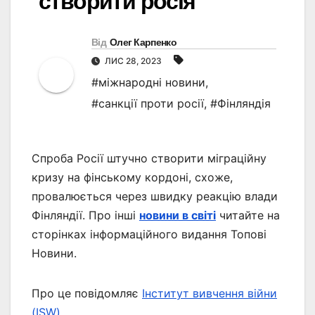
створити росія
Від
Олег Карпенко
ЛИС 28, 2023
#міжнародні новини
,
#санкції проти росії
,
#Фінляндія
Спроба Росії штучно створити міграційну
кризу на фінському кордоні, схоже,
провалюється через швидку реакцію влади
Фінляндії. Про інші
новини в світі
читайте на
сторінках інформаційного видання Топові
Новини.
Про це повідомляє
Інститут вивчення війни
(ISW).