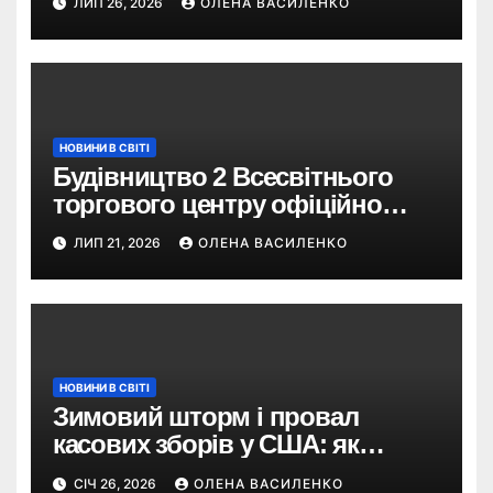
ЛИП 26, 2026
ОЛЕНА ВАСИЛЕНКО
туристів
НОВИНИ В СВІТІ
Будівництво 2 Всесвітнього
торгового центру офіційно
розпочалося: 373 метри
ЛИП 21, 2026
ОЛЕНА ВАСИЛЕНКО
НОВИНИ В СВІТІ
Зимовий шторм і провал
касових зборів у США: як
негода змінила бокс-офіс
СІЧ 26, 2026
ОЛЕНА ВАСИЛЕНКО