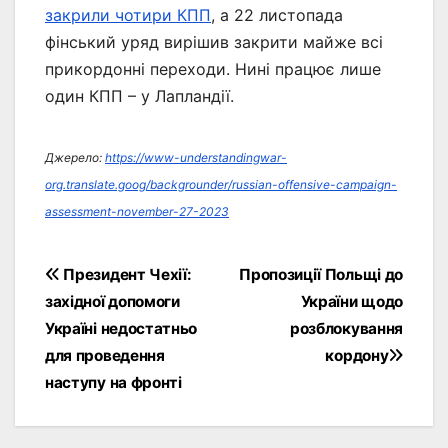
закрили чотири КПП
, а 22 листопада
фінський уряд вирішив закрити майже всі
прикордонні переходи. Нині працює лише
один КПП – у Лапландії.
Джерело:
https://www-understandingwar-
org.translate.goog/backgrounder/russian-offensive-campaign-
assessment-november-27-2023
Навігація
Президент Чехії:
Пропозиції Польщі до
західної допомоги
України щодо
записів
Україні недостатньо
розблокування
для проведення
кордону
наступу на фронті