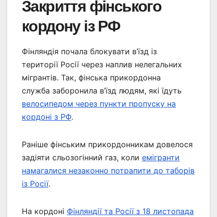
Закриття фінського
кордону із РФ
Фінляндія почала блокувати в’їзд із
території Росії через наплив нелегальних
мігрантів. Так, фінська прикордонна
служба заборонила в’їзд людям, які їдуть
велосипедом через пункти пропуску на
кордоні з РФ
.
Раніше фінським прикордонникам довелося
задіяти сльозогінний газ, коли
емігранти
намагалися незаконно потрапити до таборів
із Росії
.
На кордоні
Фінляндії та Росії з 18 листопада