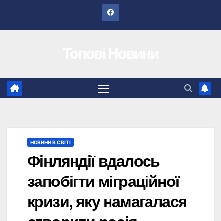
Перейти
до
вмісту
Топові Новини
НОВИНИ В СВІТІ
Фінляндії вдалось
запобігти міграційної
кризи, яку намагалася