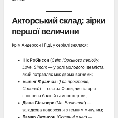
Акторський склад: зірки
першої величини
Крім Андерсон і Гіді, у серіалі знялися:
Нік Робінсон
(
Світ Юрського періоду
,
Love, Simon
) — у ролі молодого ідеаліста,
який потрапляє між двома вогнями;
Ешлінг Франчозі
(
Гра престолів
,
Соловей
) — сестра Фіони, чия історія
сповнена болю й самопожертви;
Діана Сільверс
(
Ма
,
Booksmart
) —
загадкова подорожня з темним минулим;
Ламар Джонсон
(
Останні з нас
) —