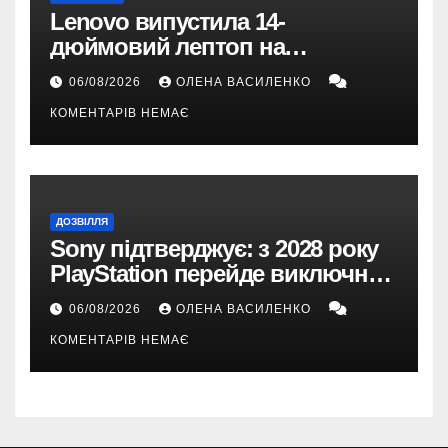
Lenovo випустила 14-
дюймовий лептоп на
Snapdragon X2 з автономністю
06/08/2026
ОЛЕНА ВАСИЛЕНКО
понад 33 години
КОМЕНТАРІВ НЕМАЄ
ДОЗВІЛЛЯ
Sony підтверджує: з 2028 року
PlayStation перейде виключно
на цифрові ігри
06/08/2026
ОЛЕНА ВАСИЛЕНКО
КОМЕНТАРІВ НЕМАЄ