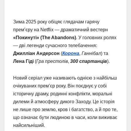
Зима 2025 року обіцяє глядачам гарячу
прем’єру на Netflix — драматичний вестерн
«Покинуті» (The Abandons)
. У головних ролях
— дві легенди сучасного телебачення:
Джилліан Андерсон
(
Корона
,
Ганнібал
) та
Лена Гіді
(
Гра престолів
,
300 спартанців
).
Новий серіал уже називають однією з найбільш
очікуваних прем’єр року. Він поєднує у собі
історичну драму, родинні конфлікти, моральні
дилеми й атмосферу дикого Заходу. Це історія
не лише про землю, кров і багатство, а й про те,
що означає бути людиною в часи, коли виживає
найсильніший.