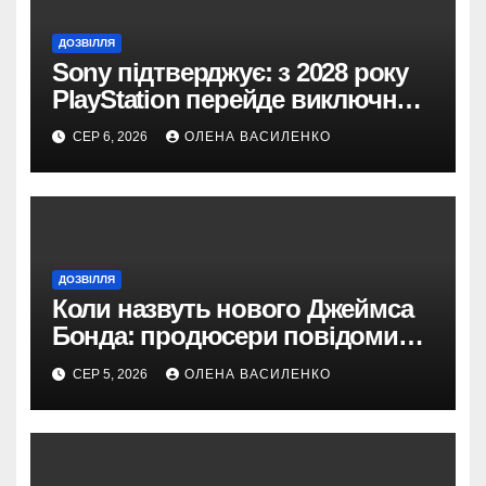
ДОЗВІЛЛЯ
Sony підтверджує: з 2028 року
PlayStation перейде виключно
на цифрові ігри
СЕР 6, 2026
ОЛЕНА ВАСИЛЕНКО
ДОЗВІЛЛЯ
Коли назвуть нового Джеймса
Бонда: продюсери повідомили
про терміни кастингу
СЕР 5, 2026
ОЛЕНА ВАСИЛЕНКО