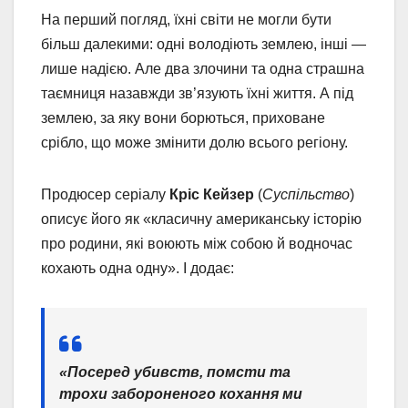
На перший погляд, їхні світи не могли бути
більш далекими: одні володіють землею, інші —
лише надією. Але два злочини та одна страшна
таємниця назавжди зв’язують їхні життя. А під
землею, за яку вони борються, приховане
срібло, що може змінити долю всього регіону.
Продюсер серіалу
Кріс Кейзер
(
Суспільство
)
описує його як «класичну американську історію
про родини, які воюють між собою й водночас
кохають одна одну». І додає:
«Посеред убивств, помсти та
трохи забороненого кохання ми