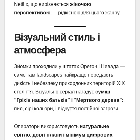
Netflix, що вирізняється
жіночою
перспективою
— рідкісною для цього жанру.
Візуальний стиль і
атмосфера
Зйомки проходили у штатах Орегон і Невада —
саме там landscapes найкраще передають
дикість і небезпеку прикордонних територій XIX
століття. Візуально серіал нагадує
суміш
“Гріхів наших батьків” і “Мертвого дерева”
:
пил, сірі кольори, і відчуття постійної загрози.
Оператори використовують
натуральне
світло, довгі плани і мінімум цифрових