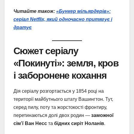
Читайте також:
«Бункер мільярдерів»:
серіал Netflix, який одночасно притягує і
дратує
Сюжет серіалу
«Покинуті»: земля, кров
і заборонене кохання
Дія серіалу розгортається у 1854 році на
території майбутнього штату Вашингтон. Тут,
серед пилу, поту та жорстокості фронтиру,
перетинаються долі двох родин —
заможної
сім’ї Ван Несс
та
бідних сиріт Ноланів
.