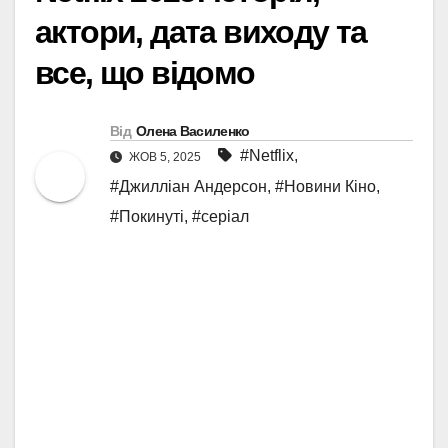
актори, дата виходу та
все, що відомо
Від
Олена Василенко
#Netflix
,
ЖОВ 5, 2025
#Джилліан Андерсон
,
#Новини Кіно
,
#Покинуті
,
#серіал