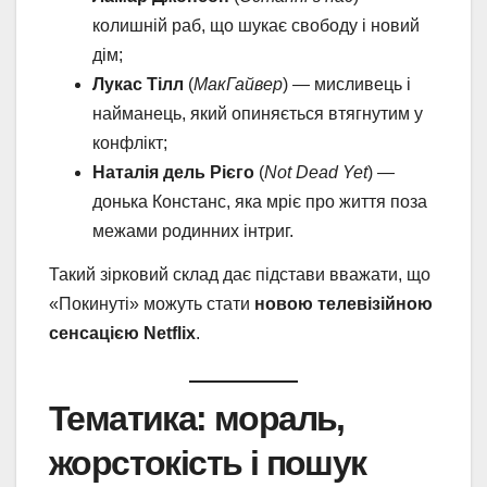
колишній раб, що шукає свободу і новий
дім;
Лукас Тілл
(
МакГайвер
) — мисливець і
найманець, який опиняється втягнутим у
конфлікт;
Наталія дель Рієго
(
Not Dead Yet
) —
донька Констанс, яка мріє про життя поза
межами родинних інтриг.
Такий зірковий склад дає підстави вважати, що
«Покинуті» можуть стати
новою телевізійною
сенсацією Netflix
.
Тематика: мораль,
жорстокість і пошук