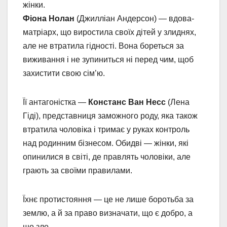
жінки.
Фіона Нолан
(Джилліан Андерсон) — вдова-
матріарх, що виростила своїх дітей у злиднях,
але не втратила гідності. Вона бореться за
виживання і не зупиниться ні перед чим, щоб
захистити свою сім’ю.
Її антагоністка —
Констанс Ван Несс
(Лена
Гіді), представниця заможного роду, яка також
втратила чоловіка і тримає у руках контроль
над родинним бізнесом. Обидві — жінки, які
опинилися в світі, де правлять чоловіки, але
грають за своїми правилами.
Їхнє протистояння — це не лише боротьба за
землю, а й за право визначати, що є добро, а
що зло.