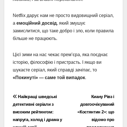
Netflix дарує нам не просто видовищний серіал,
а
емоційний досвід
, який змушує
замислитися, що таке добро і зло, коли правила
більше не працюють.
Цієї зими на нас чекає прем’єра, яка поєднає
історію, філософію і пристрасть. І якщо ви
шукаєте серіал, який справді
зачіпає
, то
«Покинуті» — саме той випадок
.
Навігація
Найкращі шведські
Киану Рівз і
детективні серіали з
довгоочікуваний
записів
високим рейтингом:
«Костянтин 2»: що
напруга, холод і драма у
відомо про