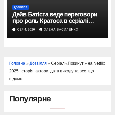
ДОЗВІЛЛЯ
Дейв Батіста веде переговори
про роль Кратоса в серіалі
«God of War» від Amazon
СЕР 4, 2026
ОЛЕНА ВАСИЛЕНКО
Головна
»
Дозвілля
»
Серіал «Покинуті» на Netflix
2025: історія, актори, дата виходу та все, що
відомо
Популярне