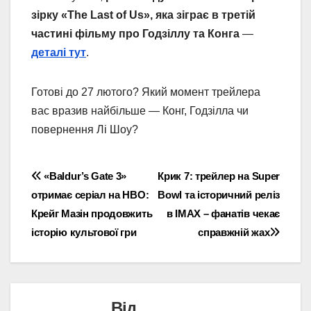
зірку «The Last of Us», яка зіграє в третій
частині фільму про Годзіллу та Конга
—
деталі тут
.
Готові до 27 лютого? Який момент трейлера
вас вразив найбільше — Конг, Годзілла чи
повернення Лі Шоу?
Навігація
«Baldur’s Gate 3»
Крик 7: трейлер на Super
отримає серіал на HBO:
Bowl та історичний реліз
записів
Крейг Мазін продовжить
в IMAX – фанатів чекає
історію культової гри
справжній жах
Від