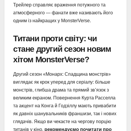
Трейлер справляє враження потужного та
атмосферного — фанати вже називають його
одним із найкращих у MonsterVerse.
Титани проти світу: чи
стане другий сезон новим
хітом MonsterVerse?
Другий сезон «Монарх: Спадщина монстрів»
виглядає як крок уперед для серіалу: більше
монстрів, глибша драма та прямий зв’язок з
великим екраном. Повернення Курта Расселла
та акцент на Конга й Годзіллу мають привабити
як давніх шанувальників франшизи, так і нових
глядачів. Якщо ви чекаєте на чергову порцію
титанів у кіно,
рекомендуємо почитати про