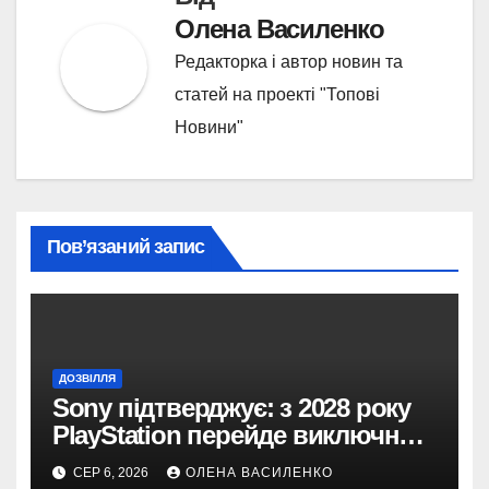
Олена Василенко
Редакторка і автор новин та
статей на проекті "Топові
Новини"
Пов’язаний запис
ДОЗВІЛЛЯ
Sony підтверджує: з 2028 року
PlayStation перейде виключно
на цифрові ігри
СЕР 6, 2026
ОЛЕНА ВАСИЛЕНКО