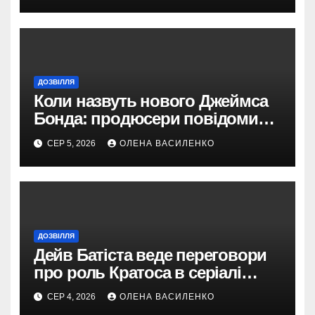
ДОЗВІЛЛЯ
Коли назвуть нового Джеймса
Бонда: продюсери повідомили
про терміни кастингу
СЕР 5, 2026
ОЛЕНА ВАСИЛЕНКО
ДОЗВІЛЛЯ
Дейв Батіста веде переговори
про роль Кратоса в серіалі
«God of War» від Amazon
СЕР 4, 2026
ОЛЕНА ВАСИЛЕНКО