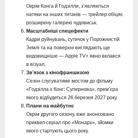
Окрім Конга й Годзілли, з’являються
натяки на інших титанів — трейлер обіцяє
розширену галерею чудовиськ.
Масштабніші спецефекти
Кадри руйнувань, сутичок у Порожнистій
Землі та на поверхні виглядають ще
видовищніше — Apple TV+ явно вклався
в візуал.
Зв’язок з кінофраншизою
Сезон слугуватиме мостом до фільму
«Годзілла x Конг: Супернова», прем’єра
якого відбудеться 26 березня 2027 року.
Плани на майбутнє
Окрім другого сезону, вже анонсовано
приквел-серіал про «Монарх», зйомки
якого стартують цього року.