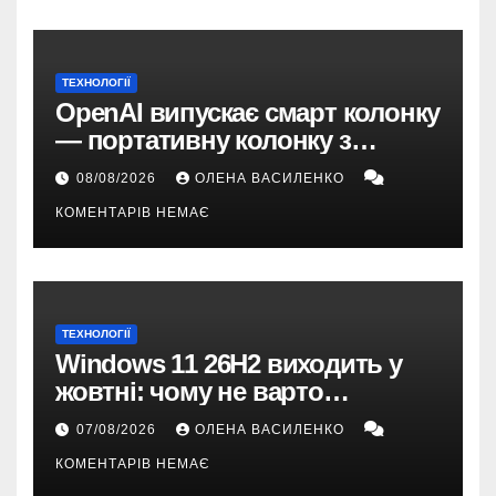
ТЕХНОЛОГІЇ
OpenAI випускає смарт колонку
— портативну колонку з
ChatGPT, камерою та цінником
08/08/2026
ОЛЕНА ВАСИЛЕНКО
понад $300
КОМЕНТАРІВ НЕМАЄ
ТЕХНОЛОГІЇ
Windows 11 26H2 виходить у
жовтні: чому не варто
пропускати це оновлення
07/08/2026
ОЛЕНА ВАСИЛЕНКО
КОМЕНТАРІВ НЕМАЄ