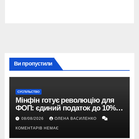
Ви пропустили
СУСПІЛЬСТВО
Мінфін готує революцію для
ФОП: єдиний податок до 10%,
ПДВ з 2028 року та перегляд 2-ї
08/08/2026
ОЛЕНА ВАСИЛЕНКО
групи
КОМЕНТАРІВ НЕМАЄ