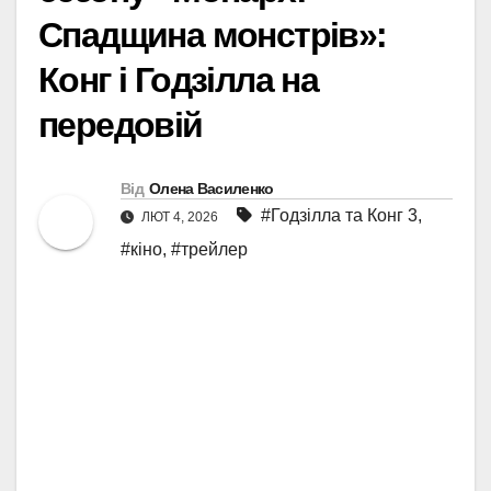
Спадщина монстрів»:
Конг і Годзілла на
передовій
Від
Олена Василенко
#Годзілла та Конг 3
,
ЛЮТ 4, 2026
#кіно
,
#трейлер