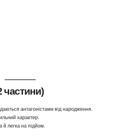
2 частини)
що здаються антагоністами від народження.
ильний характер.
 й легка на підйом.