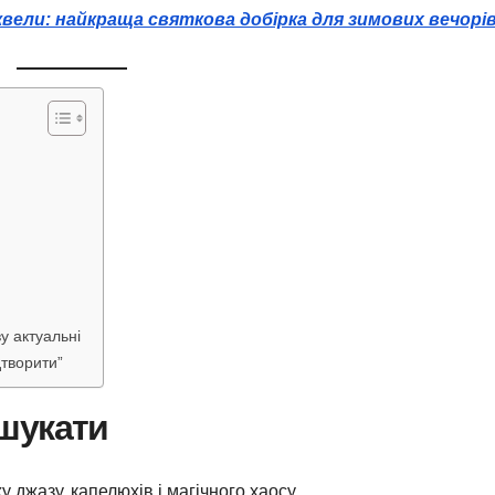
вели: найкраща святкова добірка для зимових вечорі
у актуальні
дтворити”
 шукати
 джазу, капелюхів і магічного хаосу.