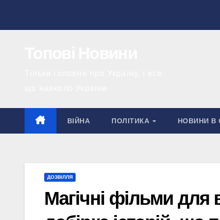
Перейти
до
вмісту
Топові Новини
Тільки головне про Україну, і все
що навколо України
ВІЙНА
ПОЛІТИКА
НОВИНИ В 
ДОЗВІЛЛЯ
Магічні фільми для 