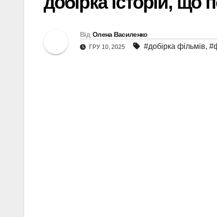
добірка історій, що 
Від
Олена Василенко
#добірка фільмів
,
#
ГРУ 10, 2025