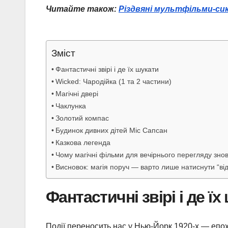
Читайте також:
Різдвяні мультфільми-сик
Зміст
Фантастичні звірі і де їх шукати
Wicked: Чародійка (1 та 2 частини)
Магічні двері
Чаклунка
Золотий компас
Будинок дивних дітей Міс Сапсан
Казкова легенда
Чому магічні фільми для вечірнього перегляду знов
Висновок: магія поруч — варто лише натиснути “ві
Фантастичні звірі і де їх
Події переносить нас у Нью-Йорк 1920-х — епоху