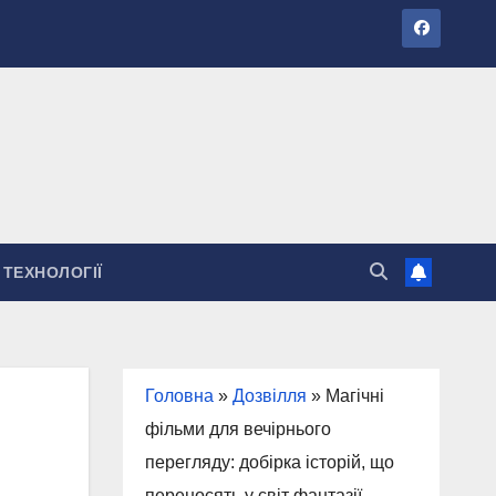
ТЕХНОЛОГІЇ
Головна
»
Дозвілля
»
Магічні
фільми для вечірнього
перегляду: добірка історій, що
переносять у світ фантазії