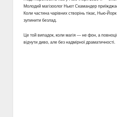
Молодий магізоолог Ньют Скамандер приїжджає д
Коли частина чарівних створінь тікає, Нью-Йор
зупинити безлад.
Це той випадок, коли магія — не фон, а повноці
відчути диво, але без надмірної драматичності.