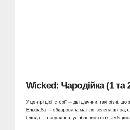
Wicked: Чародійка (1 та 
У центрі цієї історії — дві дівчини, такі різні, 
Ельфаба — обдарована магією, зелена шкіра, с
Глінда — популярна, улюблениця всіх, амбіційна