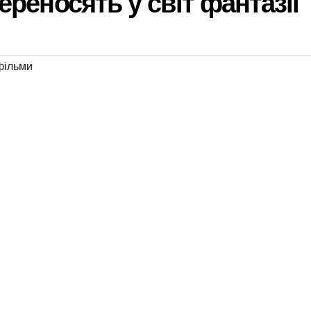
переносять у світ фантазії
фільми