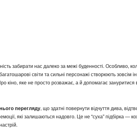
тність забирати нас далеко за межі буденності. Особливо, ко
, багатошарові світи та сильні персонажі створюють зовсім і
 Про кіно, яке не просто розважає, а й допомагає зануритися 
рнього перегляду
, що здатні повернути відчуття дива, відт
емоції, які залишаються надовго. Це не “суха” підбірка — к
настрій.