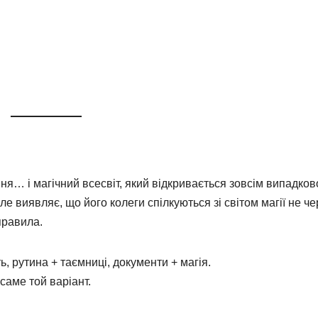
я… і магічний всесвіт, який відкривається зовсім випадков
е виявляє, що його колеги спілкуються зі світом магії не че
правила.
ь, рутина + таємниці, документи + магія.
саме той варіант.