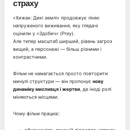
страху
«Хижак: Дикі землі» продовжує лінію
напруженого виживання, яку глядачі
оцінили у «Здобич» (Prey).
Але тепер масштаб ширший, рівень загроз
вищий, а персонажі — більш різними і
контрастними.
Фільм не намагається просто повторити
минулі структури — він пропонує
нову
динаміку мисливця і жертви
, де іноді ролі
міняються місцями.
Чому фільм працює:
обмеженість локацій підсилює напругу