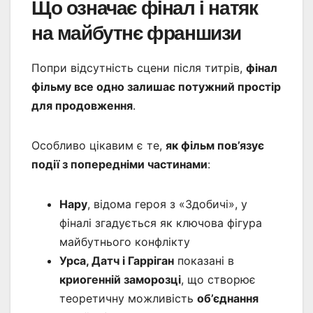
Що означає фінал і натяк
на майбутнє франшизи
Попри відсутність сцени після титрів,
фінал
фільму все одно залишає потужний простір
для продовження
.
Особливо цікавим є те,
як фільм пов’язує
події з попередніми частинами
:
Нару
, відома героя з «Здобичі», у
фіналі згадується як ключова фігура
майбутнього конфлікту
Урса, Датч і Гарріган
показані в
криогенній заморозці
, що створює
теоретичну можливість
об’єднання