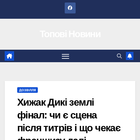
Перейти
до
вмісту
Топові Новини
ДОЗВІЛЛЯ
Хижак Дикі землі
фінал: чи є сцена
після титрів і що чекає