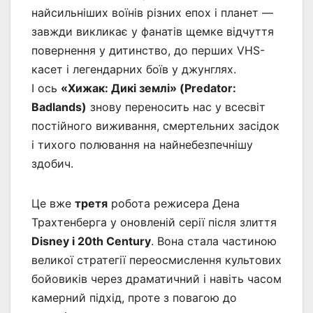
найсильніших воїнів різних епох і планет —
завжди викликає у фанатів щемке відчуття
повернення у дитинство, до перших VHS-
касет і легендарних боїв у джунглях.
І ось
«Хижак: Дикі землі» (Predator:
Badlands)
знову переносить нас у всесвіт
постійного виживання, смертельних засідок
і тихого полювання на найнебезпечнішу
здобич.
Це вже
третя
робота режисера Дена
Трахтенберга у оновленій серії після злиття
Disney і 20th Century
. Вона стала частиною
великої стратегії переосмислення культових
бойовиків через драматичний і навіть часом
камерний підхід, проте з повагою до