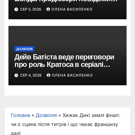
про терміни кастингу
СЕР 5, 2026
ОЛЕНА ВАСИЛЕНКО
ДОЗВІЛЛЯ
Дейв Батіста веде переговори
про роль Кратоса в серіалі
«God of War» від Amazon
СЕР 4, 2026
ОЛЕНА ВАСИЛЕНКО
Головна
»
Дозвілля
»
Хижак Дикі землі фінал:
чи є сцена після титрів і що чекає франшизу
далі