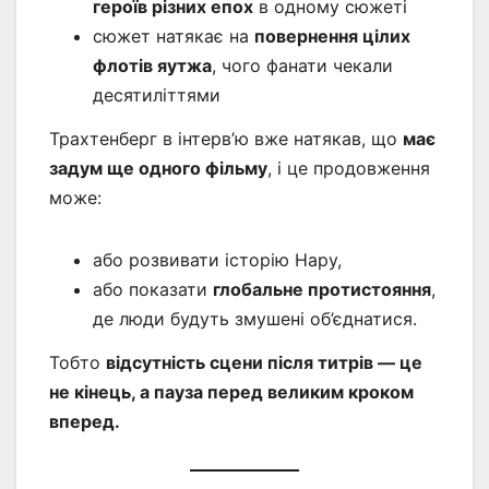
героїв різних епох
в одному сюжеті
сюжет натякає на
повернення цілих
флотів яутжа
, чого фанати чекали
десятиліттями
Трахтенберг в інтерв’ю вже натякав, що
має
задум ще одного фільму
, і це продовження
може:
або розвивати історію Нару,
або показати
глобальне протистояння
,
де люди будуть змушені об’єднатися.
Тобто
відсутність сцени після титрів — це
не кінець, а пауза перед великим кроком
вперед.