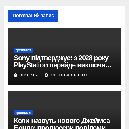
Пов’язаний запис
ДОЗВІЛЛЯ
Sony підтверджує: з 2028 року
PlayStation перейде виключно
на цифрові ігри
СЕР 6, 2026
ОЛЕНА ВАСИЛЕНКО
ДОЗВІЛЛЯ
Коли назвуть нового Джеймса
Бонда: продюсери повідомили