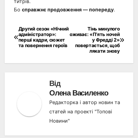
титрів.
Бо
справжнє продовження — попереду
.
Другий сезон «Нічний
Тінь минулого
Навігація
адміністратор»:
оживає: «П’ять ночей
перші кадри, сюжет
у Фредді 2»
записів
та повернення героїв
повертається, щоб
лякати знову
Від
Олена Василенко
Редакторка і автор новин та
статей на проекті "Топові
Новини"