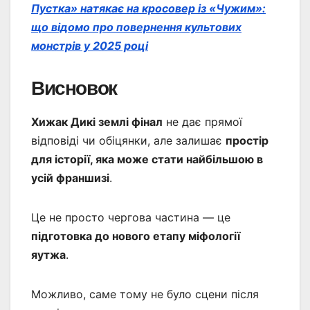
Пустка» натякає на кросовер із «Чужим»:
що відомо про повернення культових
монстрів у 2025 році
Висновок
Хижак Дикі землі фінал
не дає прямої
відповіді чи обіцянки, але залишає
простір
для історії, яка може стати найбільшою в
усій франшизі
.
Це не просто чергова частина — це
підготовка до нового етапу міфології
яутжа
.
Можливо, саме тому не було сцени після