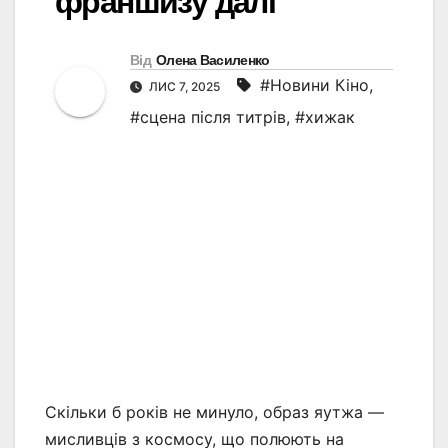
франшизу далі
Від
Олена Василенко
#Новини Кіно
,
ЛИС 7, 2025
#сцена після титрів
,
#хижак
Скільки б років не минуло, образ яутжа —
мисливців з космосу, що полюють на