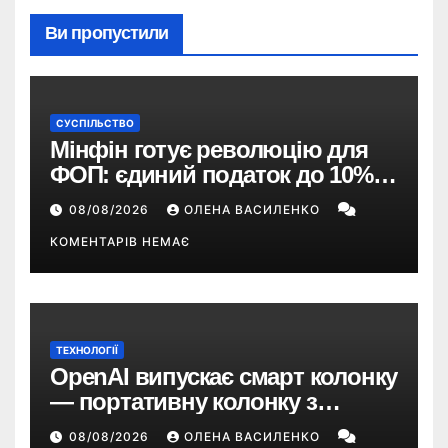
Ви пропустили
СУСПІЛЬСТВО
Мінфін готує революцію для
ФОП: єдиний податок до 10%,
ПДВ з 2028 року та перегляд 2-ї
08/08/2026
ОЛЕНА ВАСИЛЕНКО
групи
КОМЕНТАРІВ НЕМАЄ
ТЕХНОЛОГІЇ
OpenAI випускає смарт колонку
— портативну колонку з
ChatGPT, камерою та цінником
08/08/2026
ОЛЕНА ВАСИЛЕНКО