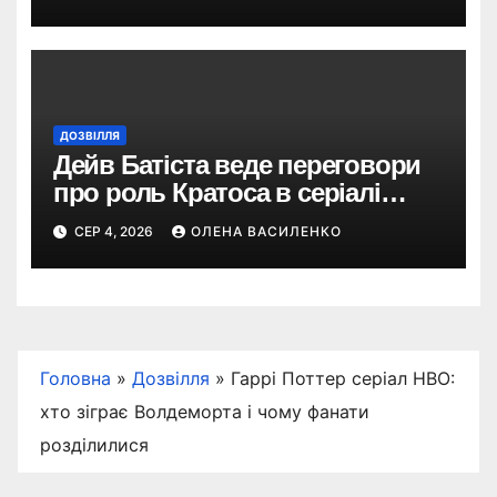
ДОЗВІЛЛЯ
Дейв Батіста веде переговори
про роль Кратоса в серіалі
«God of War» від Amazon
СЕР 4, 2026
ОЛЕНА ВАСИЛЕНКО
Головна
»
Дозвілля
»
Гаррі Поттер серіал HBO:
хто зіграє Волдеморта і чому фанати
розділилися