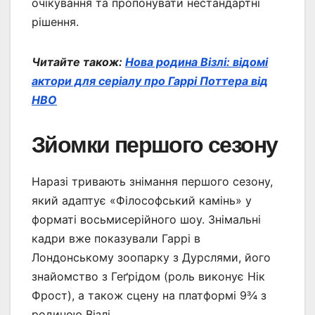
очікування та пропонувати нестандартні
рішення.
Читайте також:
Нова родина Візлі: відомі
актори для серіалу про Гаррі Поттера від
HBO
Зйомки першого сезону
Наразі тривають знімання першого сезону,
який адаптує «Філософський камінь» у
форматі восьмисерійного шоу. Знімальні
кадри вже показували Гаррі в
Лондонському зоопарку з Дурслями, його
знайомство з Геґрідом (роль виконує Нік
Фрост), а також сцену на платформі 9¾ з
родиною Візлі.