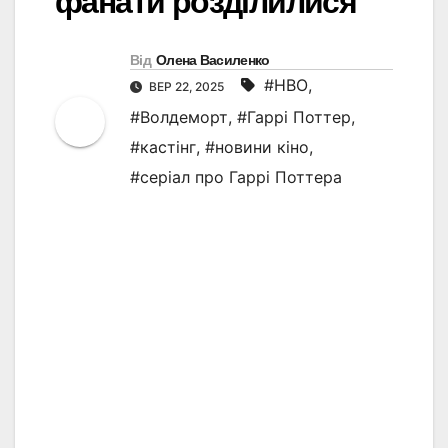
фанати розділилися
Від
Олена Василенко
#HBO
,
ВЕР 22, 2025
#Волдеморт
,
#Гаррі Поттер
,
#кастінг
,
#новини кіно
,
#серіал про Гаррі Поттера