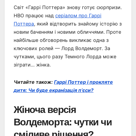
Світ «Гаррі Поттера» знову готує сюрпризи.
HBO працює над
серіалом про Гаррі
Поттера
, який відтворить знайому історію з
новим баченням і новими обличчями. Проте
найбільше обговорень викликає одна з
ключових ролей — Лорд Волдеморт. За
чутками, цього разу Темного Лорда може
зіграти… жінка.
Читайте також:
Гаррі Поттер і прокляте
дитя: Чи буде екранізація п’єси?
Жіноча версія
Волдеморта: чутки чи
сміливе рішення?