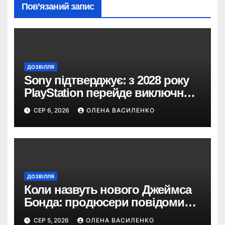
Пов’язаний запис
ДОЗВІЛЛЯ
Sony підтверджує: з 2028 року
PlayStation перейде виключно
на цифрові ігри
СЕР 6, 2026
ОЛЕНА ВАСИЛЕНКО
ДОЗВІЛЛЯ
Коли назвуть нового Джеймса
Бонда: продюсери повідомили
про терміни кастингу
СЕР 5, 2026
ОЛЕНА ВАСИЛЕНКО