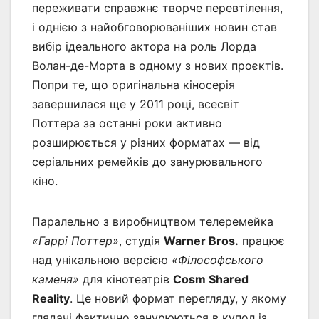
переживати справжнє творче перевтілення,
і однією з найобговорюваніших новин став
вибір ідеального актора на роль Лорда
Волан-де-Морта в одному з нових проєктів.
Попри те, що оригінальна кіносерія
завершилася ще у 2011 році, всесвіт
Поттера за останні роки активно
розширюється у різних форматах — від
серіальних ремейків до занурювального
кіно.
Паралельно з виробництвом телеремейка
«Гаррі Поттер»
, студія
Warner Bros.
працює
над унікальною версією
«Філософського
каменя»
для кінотеатрів
Cosm Shared
Reality
. Це новий формат перегляду, у якому
глядачі фактично занурюються в купол із