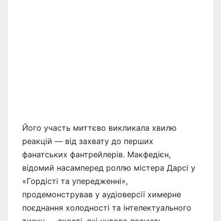
Його участь миттєво викликала хвилю
реакцій — від захвату до перших
фанатських фантрейлерів. Макфедієн,
відомий насамперед роллю містера Дарсі у
«Гордісті та упередженні»,
продемонстрував у аудіоверсії химерне
поєднання холодності та інтелектуального
тиску — якості, які чудово пасують