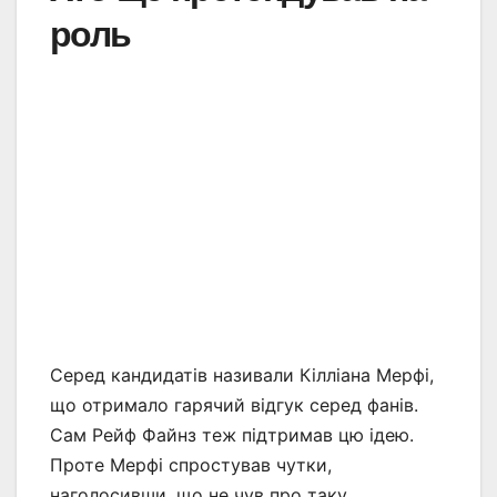
роль
Серед кандидатів називали Кілліана Мерфі,
що отримало гарячий відгук серед фанів.
Сам Рейф Файнз теж підтримав цю ідею.
Проте Мерфі спростував чутки,
наголосивши, що не чув про таку