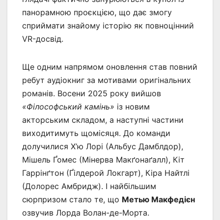
панорамною проєкцією, що дає змогу
сприймати знайому історію як повноцінний
VR-досвід.
Ще одним напрямом оновлення став повний
ребут аудіокниг за мотивами оригінальних
романів. Восени 2025 року вийшов
«Філософський камінь»
із новим
акторським складом, а наступні частини
виходитимуть щомісяця. До команди
долучилися Х’ю Лорі (Альбус Дамблдор),
Мішель Ґомес (Мінерва Макґонаґалл), Кіт
Гаррінґтон (Ґілдерой Локгарт), Кіра Найтлі
(Долорес Амбридж). І найбільшим
сюрпризом стало те, що
Метью Макфедієн
озвучив Лорда Волан-де-Морта.