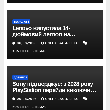
ТЕХНОЛОГІЇ
Lenovo випустила 14-
дюймовий лептоп на
Snapdragon X2 з автономністю
06/08/2026
ОЛЕНА ВАСИЛЕНКО
понад 33 години
КОМЕНТАРІВ НЕМАЄ
ДОЗВІЛЛЯ
Sony підтверджує: з 2028 року
PlayStation перейде виключно
на цифрові ігри
06/08/2026
ОЛЕНА ВАСИЛЕНКО
КОМЕНТАРІВ НЕМАЄ