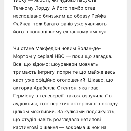
Темному Лорду. А його тембр став
несподівано близьким до образу Рейфа
Файнса, тож багато фанів уже уявляють
його в повноцінному екранному амплуа.
Чи стане Макфедієн новим Волан-де-
Мортом у серіалі HBO — поки що загадка.
Все, що відомо: шоуранери мовчать і
тримають інтригу, попри те що майже весь
каст уже офіційно оголошений. Цікаво, що
акторка Арабелла Стентон, яка грає
Герміону в телеверсії, також озвучила її в
аудіокнизі, тож перетин акторського складу
цілком можливий. За кулісами подейкують,
що студія навіть розглядала нетипові
кастингові рішення — зокрема жінок на