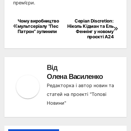
прем’єри.
Чому виробництво
Серіал Discretion:
Навігація
мультсеріалу “Пес
Ніколь Кідман та Ель
Патрон” зупинили
Феннінг у новому
записів
проєкті A24
Від
Олена Василенко
Редакторка і автор новин та
статей на проекті "Топові
Новини"