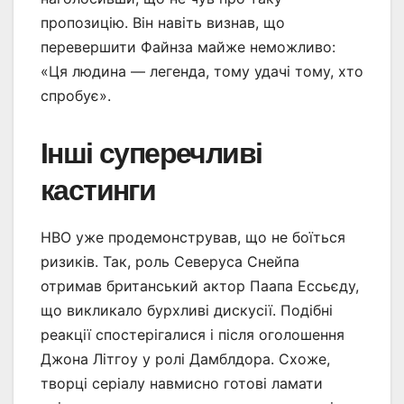
пропозицію. Він навіть визнав, що
перевершити Файнза майже неможливо:
«Ця людина — легенда, тому удачі тому, хто
спробує».
Інші суперечливі
кастинги
HBO уже продемонстрував, що не боїться
ризиків. Так, роль Северуса Снейпа
отримав британський актор Паапа Ессьєду,
що викликало бурхливі дискусії. Подібні
реакції спостерігалися і після оголошення
Джона Літгоу у ролі Дамблдора. Схоже,
творці серіалу навмисно готові ламати