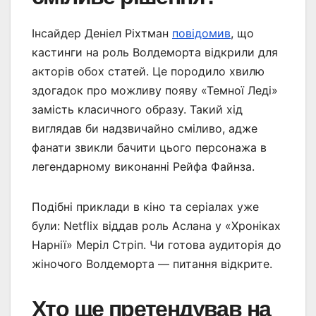
Інсайдер Деніел Ріхтман
повідомив
, що
кастинги на роль Волдеморта відкрили для
акторів обох статей. Це породило хвилю
здогадок про можливу появу «Темної Леді»
замість класичного образу. Такий хід
виглядав би надзвичайно сміливо, адже
фанати звикли бачити цього персонажа в
легендарному виконанні Рейфа Файнза.
Подібні приклади в кіно та серіалах уже
були: Netflix віддав роль Аслана у «Хроніках
Нарнії» Меріл Стріп. Чи готова аудиторія до
жіночого Волдеморта — питання відкрите.
Хто ще претендував на