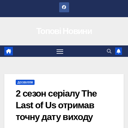
Перейти
до
вмісту
Топові Новини
ДОЗВІЛЛЯ
2 сезон серіалу The
Last of Us отримав
точну дату виходу