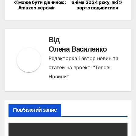
Навігація
може бути дівчиною:
аніме 2024 року, які
Amazon переміг
варто подивитися
записів
Від
Олена Василенко
Редакторка і автор новин та
статей на проекті "Топові
Новини"
Пов’язаний запис