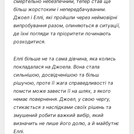
смертельно небезпечним, тепер став ще
більш жорстоким і непередбачуваним.
Джоел і Еллі, які пройшли через неймовірні
випробування разом, опиняються в ситуації,
де їхні погляди та пріоритети починають
розходитися.
Еллі більше не та сама дівчина, яка колись
покладалася на Джоела. Вона стала
сильнішою, досвідченішою та більш
рішучою, проте її жага справедливості та
помсти може завести її на шлях, з якого
немає повернення. Джоел, у свою чергу,
стикається з наслідками своїх рішень та
змушений робити важкий вибір, який
визначить не лише його долю, а й майбутнє
Еллі.