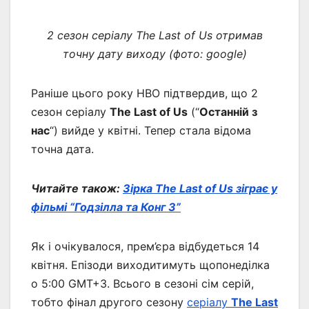
2 сезон серіалу The Last of Us отримав
точну дату виходу (фото: google)
Раніше цього року HBO підтвердив, що 2
сезон серіалу
The Last of Us
(“
Останній з
нас
“) вийде у квітні. Тепер стала відома
точна дата.
Читайте також:
Зірка The Last of Us зіграє у
фільмі “Годзілла та Конг 3”
Як і очікувалося, прем’єра відбудеться 14
квітня. Епізоди виходитимуть щопонеділка
о 5:00 GMT+3. Всього в сезоні сім серій,
тобто фінал другого сезону
серіалу
The Last