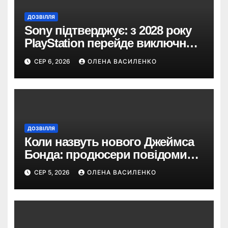
ДОЗВІЛЛЯ
Sony підтверджує: з 2028 року
PlayStation перейде виключно
на цифрові ігри
СЕР 6, 2026
ОЛЕНА ВАСИЛЕНКО
ДОЗВІЛЛЯ
Коли назвуть нового Джеймса
Бонда: продюсери повідомили
про терміни кастингу
СЕР 5, 2026
ОЛЕНА ВАСИЛЕНКО