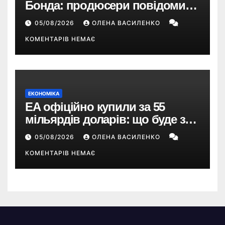
Бонда: продюсери повідомили
про терміни кастингу
05/08/2026
ОЛЕНА ВАСИЛЕНКО
КОМЕНТАРІВ НЕМАЄ
ЕКОНОМІКА
EA офіційно купили за 55
мільярдів доларів: що буде з
EA Sports FC, Battlefield і The
05/08/2026
ОЛЕНА ВАСИЛЕНКО
Sims
КОМЕНТАРІВ НЕМАЄ