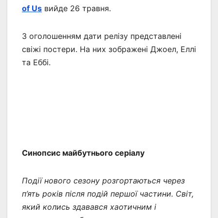
of Us
вийде 26 травня.
З оголошенням дати релізу представлені
свіжі постери. На них зображені Джоел, Еллі
та Еббі.
Синопсис майбутнього серіалу
Події нового сезону розгортаються через
п’ять років після подій першої частини. Світ,
який колись здавався хаотичним і