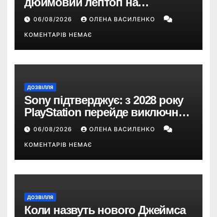
дюймовий лептоп на
Snapdragon X2 з автономністю
06/08/2026
ОЛЕНА ВАСИЛЕНКО
понад 33 години
КОМЕНТАРІВ НЕМАЄ
ДОЗВІЛЛЯ
Sony підтверджує: з 2028 року
PlayStation перейде виключно
на цифрові ігри
06/08/2026
ОЛЕНА ВАСИЛЕНКО
КОМЕНТАРІВ НЕМАЄ
ДОЗВІЛЛЯ
Коли назвуть нового Джеймса