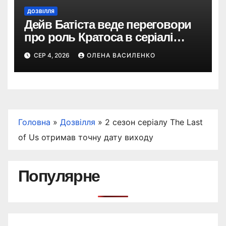
ДОЗВІЛЛЯ
Дейв Батіста веде переговори
про роль Кратоса в серіалі
«God of War» від Amazon
СЕР 4, 2026
ОЛЕНА ВАСИЛЕНКО
Головна
»
Дозвілля
»
2 сезон серіалу The Last
of Us отримав точну дату виходу
Популярне