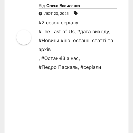
Від
Олена Василенко
ЛЮТ 20, 2025
#2 сезон серіалу
,
#The Last of Us
,
#дата виходу
,
#Новини кіно: останні статті та
архів
,
#Останній з нас
,
#Педро Паскаль
,
#серіали