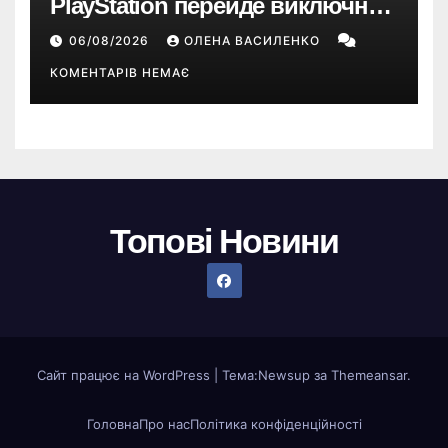
PlayStation перейде виключно
на цифрові ігри
06/08/2026
ОЛЕНА ВАСИЛЕНКО
КОМЕНТАРІВ НЕМАЄ
Топові Новини
Сайт працює на WordPress
|
Тема:
Newsup
за
Themeansar
.
Головна
Про нас
Політика конфіденційності