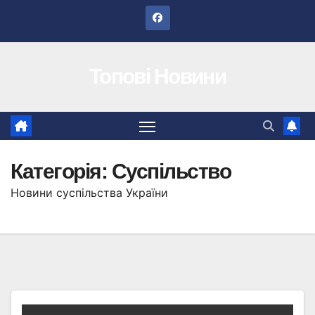
Перейти
до
вмісту
Топові Новини
Категорія:
Суспільство
Новини суспільства України