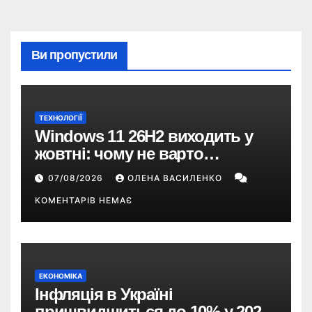
Ви пропустили
ТЕХНОЛОГІЇ
Windows 11 26H2 виходить у
жовтні: чому не варто
пропускати це оновлення
07/08/2026
ОЛЕНА ВАСИЛЕНКО
КОМЕНТАРІВ НЕМАЄ
ЕКОНОМІКА
Інфляція в Україні
пришвидшиться до 10% у 2026