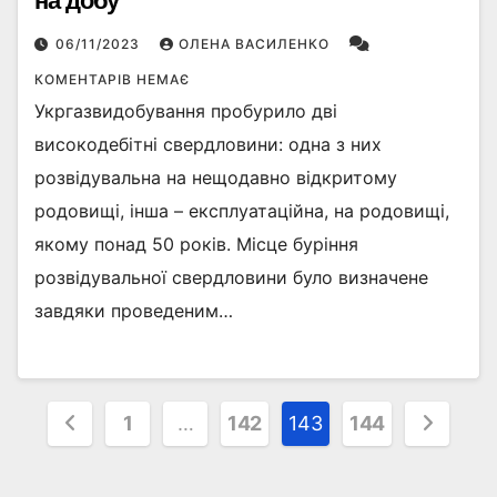
на добу
06/11/2023
ОЛЕНА ВАСИЛЕНКО
КОМЕНТАРІВ НЕМАЄ
Укргазвидобування пробурило дві
високодебітні свердловини: одна з них
розвідувальна на нещодавно відкритому
родовищі, інша – експлуатаційна, на родовищі,
якому понад 50 років. Місце буріння
розвідувальної свердловини було визначене
завдяки проведеним…
Пагінація
1
…
142
143
144
записів