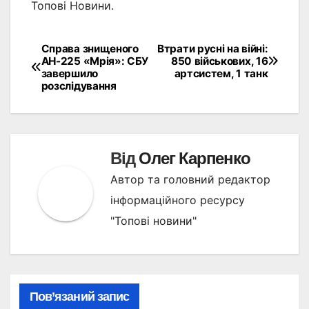
Топові Новини.
Справа знищеного
Втрати русні на війні:
Навігація
АН-225 «Мрія»: СБУ
850 військових, 16
завершило
артсистем, 1 танк
записів
розслідування
Від
Олег Карпенко
Автор та головний редактор
інформаційного ресурсу
"Топові новини"
Пов’язаний запис