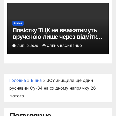
ВІЙНА
Повістку ТЦК не вважатимуть
врученою лише через відмітку
пошти: що пропонує новий
ЛИП 10, 2026
ОЛЕНА ВАСИЛЕНКО
законопроєкт
Головна
»
Війна
»
ЗСУ знищили ще один
руснявий Су-34 на східному напрямку 26
лютого
Популярне