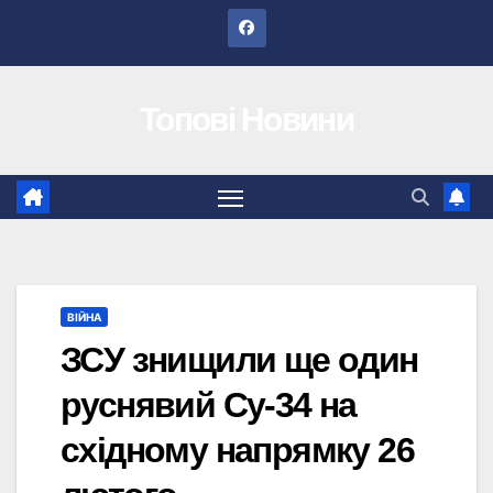
Перейти
до
вмісту
Топові Новини
ВІЙНА
ЗСУ знищили ще один
руснявий Су-34 на
східному напрямку 26