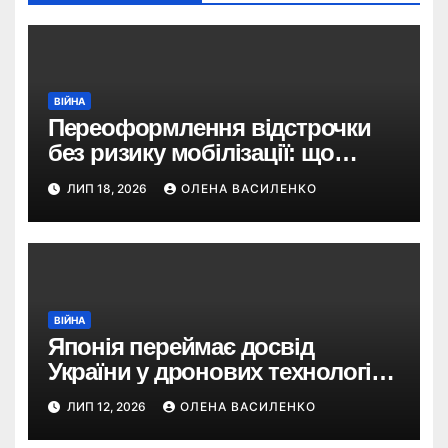
ВІЙНА
Переоформлення відстрочки
без ризику мобілізації: що
змінив Кабмін і як це
ЛИП 18, 2026
ОЛЕНА ВАСИЛЕНКО
використати
ВІЙНА
Японія переймає досвід
України у дронових технологіях
— і планує 80-кратне
ЛИП 12, 2026
ОЛЕНА ВАСИЛЕНКО
збільшення виробництва