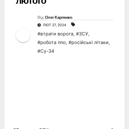
лютого
Від
Олег Карпенко
ЛЮТ 27, 2024
#втрати ворога
,
#ЗСУ
,
#робота ппо
,
#російські літаки
,
#Су-34