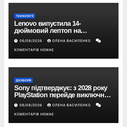
ТЕХНОЛОГІЇ
Lenovo випустила 14-
дюймовий лептоп на
Snapdragon X2 з автономністю
06/08/2026
ОЛЕНА ВАСИЛЕНКО
понад 33 години
КОМЕНТАРІВ НЕМАЄ
ДОЗВІЛЛЯ
Sony підтверджує: з 2028 року
PlayStation перейде виключно
на цифрові ігри
06/08/2026
ОЛЕНА ВАСИЛЕНКО
КОМЕНТАРІВ НЕМАЄ