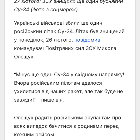
27 лютого: ЗСУ знищили ще один руснявий
Су-34 (фото з соцмереж)
Українські військові збили ще один
російський літак Су-34. Літак був знищений
у понеділок, 26 лютого,
повідомив
командувач Повітряних сил ЗСУ Микола
Олещук.
“Мінус ще один Су-34 у східному напрямку!
Вчора російським пілотам вдалося
ухилитися від наших ракет, але так буде не
завжди!” – пише він.
Олещук радить російським окупантам про
всяк випадок бачитися з родинами перед
кожним рейсом.