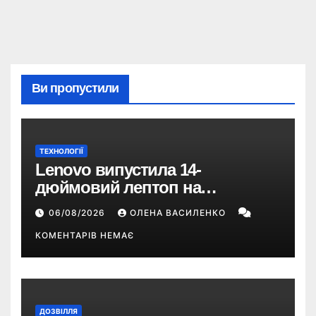
Ви пропустили
ТЕХНОЛОГІЇ
Lenovo випустила 14-
дюймовий лептоп на
Snapdragon X2 з автономністю
06/08/2026
ОЛЕНА ВАСИЛЕНКО
понад 33 години
КОМЕНТАРІВ НЕМАЄ
ДОЗВІЛЛЯ