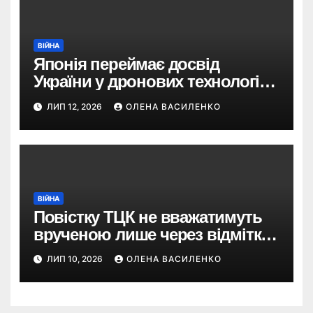
ВІЙНА
Японія переймає досвід
України у дронових технологіях
— і планує 80-кратне
ЛИП 12, 2026
ОЛЕНА ВАСИЛЕНКО
збільшення виробництва
ВІЙНА
Повістку ТЦК не вважатимуть
врученою лише через відмітку
пошти: що пропонує новий
ЛИП 10, 2026
ОЛЕНА ВАСИЛЕНКО
законопроєкт