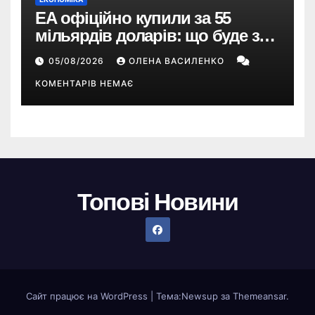
EA офіційно купили за 55
мільярдів доларів: що буде з
EA Sports FC, Battlefield і The
05/08/2026
ОЛЕНА ВАСИЛЕНКО
Sims
КОМЕНТАРІВ НЕМАЄ
Топові Новини
Сайт працює на WordPress
|
Тема:
Newsup
за
Themeansar
.