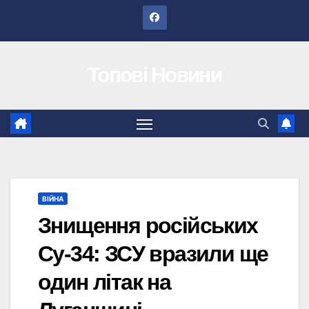
Перейти
до
вмісту
Топові Новини
ВІЙНА
Знищення російських
Су-34: ЗСУ вразили ще
один літак на