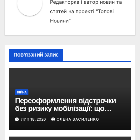
Редакторка і автор новин та
статей на проекті "Топові
Новини"
Пов’язаний запис
ВІЙНА
Переоформлення відстрочки
без ризику мобілізації: що
змінив Кабмін і як це
ЛИП 18, 2026
ОЛЕНА ВАСИЛЕНКО
використати