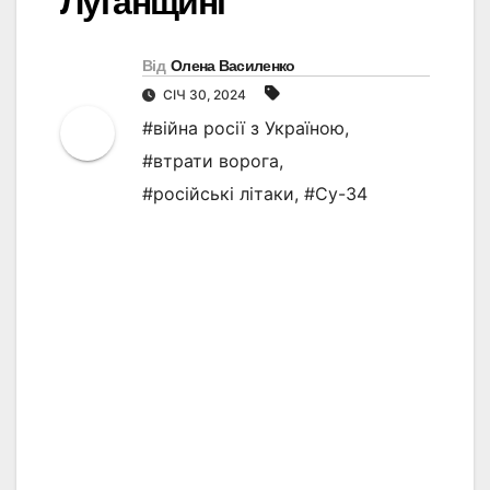
Луганщині
Від
Олена Василенко
СІЧ 30, 2024
#війна росії з Україною
,
#втрати ворога
,
#російські літаки
,
#Су-34