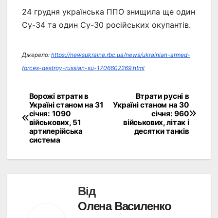
24 грудня українська ППО знищила ще один
Су-34 та один Су-30 російських окупантів.
Джерело:
https://newsukraine.rbc.ua/news/ukrainian-armed-
forces-destroy-russian-su-1706602269.html
Ворожі втрати в
Втрати русні в
Навігація
Україні станом на 31
Україні станом на 30
січня: 1090
січня: 960
записів
військових, 51
військових, літак і
артилерійська
десятки танків
система
Від
Олена Василенко