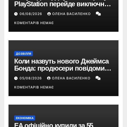
PlayStation перейде виключно
на цифрові ігри
06/08/2026
ОЛЕНА ВАСИЛЕНКО
КОМЕНТАРІВ НЕМАЄ
ДОЗВІЛЛЯ
Коли назвуть нового Джеймса
Бонда: продюсери повідомили
про терміни кастингу
05/08/2026
ОЛЕНА ВАСИЛЕНКО
КОМЕНТАРІВ НЕМАЄ
ЕКОНОМІКА
EA офіційно купили за 55