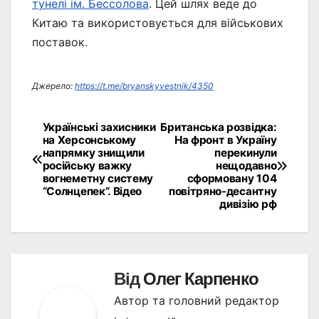
тунелі ім. Бессолова
. Цей шлях веде до
Китаю та використовується для військових
поставок.
Джерело:
https://t.me/bryanskyvestnik/4350
Українські захисники
Британська розвідка:
Навігація
на Херсонському
На фронт в Україну
напрямку знищили
перекинули
записів
російську важку
нещодавно
вогнеметну систему
сформовану 104
“Солнцепек”. Відео
повітряно-десантну
дивізію рф
Від
Олег Карпенко
Автор та головний редактор