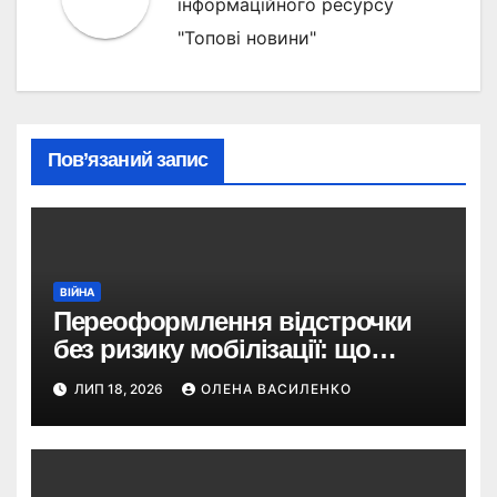
інформаційного ресурсу
"Топові новини"
Пов’язаний запис
ВІЙНА
Переоформлення відстрочки
без ризику мобілізації: що
змінив Кабмін і як це
ЛИП 18, 2026
ОЛЕНА ВАСИЛЕНКО
використати