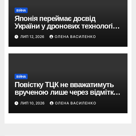
ВІЙНА
Японія переймає досвід
України у дронових технологіях
— і планує 80-кратне
ЛИП 12, 2026
ОЛЕНА ВАСИЛЕНКО
збільшення виробництва
ВІЙНА
Повістку ТЦК не вважатимуть
врученою лише через відмітку
пошти: що пропонує новий
ЛИП 10, 2026
ОЛЕНА ВАСИЛЕНКО
законопроєкт