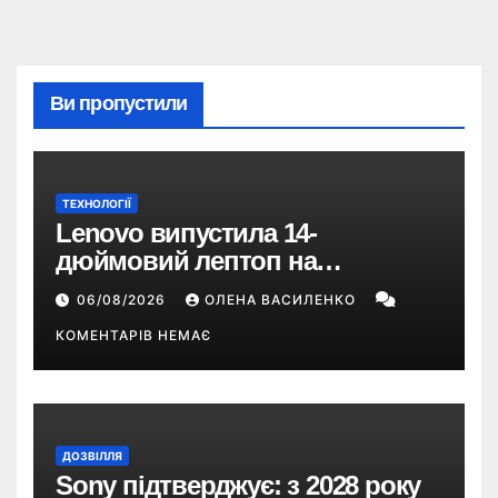
Ви пропустили
ТЕХНОЛОГІЇ
Lenovo випустила 14-
дюймовий лептоп на
Snapdragon X2 з автономністю
06/08/2026
ОЛЕНА ВАСИЛЕНКО
понад 33 години
КОМЕНТАРІВ НЕМАЄ
ДОЗВІЛЛЯ
Sony підтверджує: з 2028 року