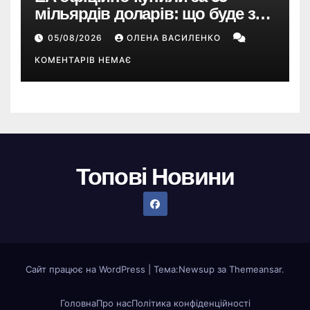
мільярдів доларів: що буде з
EA Sports FC, Battlefield і The
05/08/2026
ОЛЕНА ВАСИЛЕНКО
Sims
КОМЕНТАРІВ НЕМАЄ
Топові Новини
Сайт працює на WordPress
|
Тема:
Newsup
за
Themeansar
.
Головна
Про нас
Політика конфіденційності