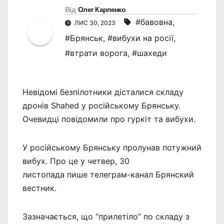
Від
Олег Карпенко
#бавовна
,
ЛИС 30, 2023
#Брянськ
,
#вибухи на росії
,
#втрати ворога
,
#шахеди
Невідомі безпілотники дісталися складу
дронів Shahed у російському Брянську.
Очевидці повідомили про гуркіт та вибухи.
У російському Брянську пролунав потужний
вибух. Про це у четвер, 30
листопада пише телеграм-канал Брянский
вестник.
Зазначається, що “прилетіло” по складу з