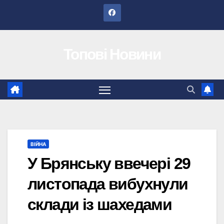
Перейти
до
вмісту
Топові Новини
ВІЙНА
У Брянську ввечері 29
листопада вибухнули
склади із шахедами