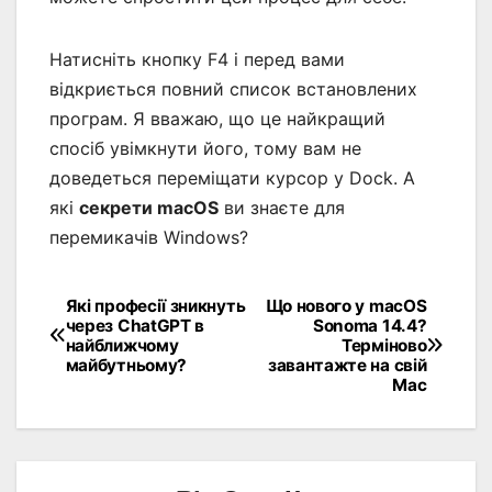
Натисніть кнопку F4 і перед вами
відкриється повний список встановлених
програм. Я вважаю, що це найкращий
спосіб увімкнути його, тому вам не
доведеться переміщати курсор у Dock. А
які
секрети macOS
ви знаєте для
перемикачів Windows?
Які професії зникнуть
Що нового у macOS
Навігація
через ChatGPT в
Sonoma 14.4?
найближчому
Терміново
записів
майбутньому?
завантажте на свій
Mac