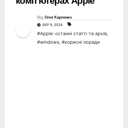
комп’ютерах Apple
Від
Олег Карпенко
БЕР 9, 2024
#Apple: останні статті та архів
,
#windows
,
#корисні поради