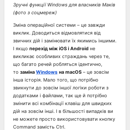
Зручні функції Windows для власників Маків
(фото з соцмереж)
Зміна операційної системи – це завжди
виклик. Доводиться відмовлятися від
звичних дій і замінювати їх якимись іншими.
І якщо
перехід між iOS і Android
не
викликає особливих страждань через те,
що багато речей робляться ідентично,
то
заміна
Windows
на macOS
– це зовсім
інша історія. Мало того, що потрібно
звикнути до зовсім іншої логіки роботи з
додатками і файлами, так ще й потрібно
змінити всі комбінації клавіш для швидких
дій на зовсім інші. І в більшості випадків ви
не можете просто використовувати кнопку
Command замість Ctrl.