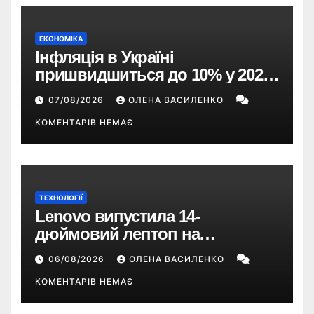
ЕКОНОМІКА
Інфляція в Україні
пришвидшиться до 10% у 2026
році — прогноз НБУ
07/08/2026
ОЛЕНА ВАСИЛЕНКО
КОМЕНТАРІВ НЕМАЄ
ТЕХНОЛОГІЇ
Lenovo випустила 14-
дюймовий лептоп на
Snapdragon X2 з автономністю
06/08/2026
ОЛЕНА ВАСИЛЕНКО
понад 33 години
КОМЕНТАРІВ НЕМАЄ