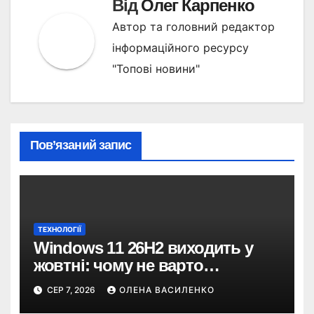
Від
Олег Карпенко
Автор та головний редактор
інформаційного ресурсу
"Топові новини"
Пов’язаний запис
ТЕХНОЛОГІЇ
Windows 11 26H2 виходить у
жовтні: чому не варто
пропускати це оновлення
СЕР 7, 2026
ОЛЕНА ВАСИЛЕНКО