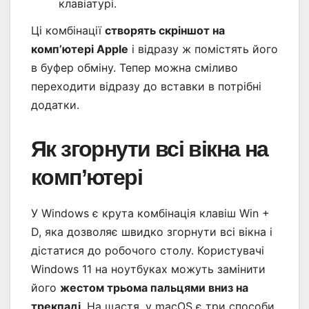
клавіатурі.
Ці комбінації
створять скріншот на
комп’ютері Apple
і відразу ж помістять його
в буфер обміну. Тепер можна сміливо
переходити відразу до вставки в потрібні
додатки.
Як згорнути всі вікна на
комп’ютері
У Windows є крута комбінація клавіш Win +
D, яка дозволяє швидко згорнути всі вікна і
дістатися до робочого столу. Користувачі
Windows 11 на ноутбуках можуть замінити
його
жестом трьома пальцями вниз на
трекпаді
. На щастя, у macOS є три способи