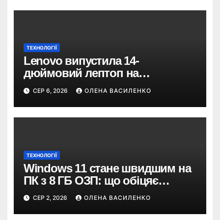
ТЕХНОЛОГІЇ
Lenovo випустила 14-
дюймовий лептоп на
Snapdragon X2 з автономністю
СЕР 6, 2026
ОЛЕНА ВАСИЛЕНКО
понад 33 години
ТЕХНОЛОГІЇ
Windows 11 стане швидшим на
ПК з 8 ГБ ОЗП: що обіцяє
Microsoft
СЕР 2, 2026
ОЛЕНА ВАСИЛЕНКО