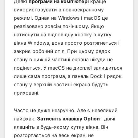
Деякі
програми на комп’ютері
краще
використовувати в повноекранному
режимі. Однак на Windows і macOS це
реалізовано зовсім по-іншому. Якщо
натиснути на відповідну кнопку в кутку
вікна Windows, вона просто розтягнеться і
закриє робочий стіл. При цьому рядок
стану в нижній частині екрана нікуди не
подінеться. У macOS на дисплеї залишиться
лише сама програма, а панель Dock і рядок
стану у верхній частині екрана будуть
приховані.
Часто це дуже незручно. Але є невеликий
лайфхак.
Затисніть клавішу Option
і двічі
клацніть в будь-якому кутку вікна. Він
розгортається на весь екран, не