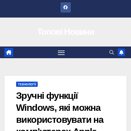
Перейти
до
вмісту
Топові Новини
ТЕХНОЛОГІЇ
Зручні функції
Windows, які можна
використовувати на