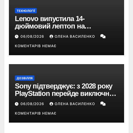
ТЕХНОЛОГІЇ
Lenovo випустила 14-
дюймовий лептоп на
Snapdragon X2 з автономністю
06/08/2026
ОЛЕНА ВАСИЛЕНКО
понад 33 години
КОМЕНТАРІВ НЕМАЄ
ДОЗВІЛЛЯ
Sony підтверджує: з 2028 року
PlayStation перейде виключно
на цифрові ігри
06/08/2026
ОЛЕНА ВАСИЛЕНКО
КОМЕНТАРІВ НЕМАЄ