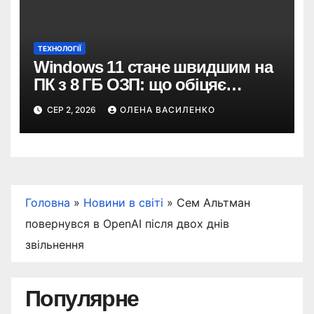
ТЕХНОЛОГІЇ
Windows 11 стане швидшим на
ПК з 8 ГБ ОЗП: що обіцяє
Microsoft
СЕР 2, 2026
ОЛЕНА ВАСИЛЕНКО
Головна
»
Новини в світі
»
Сем Альтман
повернувся в OpenAI після двох днів
звільнення
Популярне