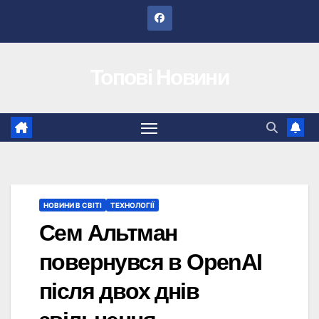
Перейти
до
вмісту
Топові Новини
НОВИНИ В СВІТІ
ТЕХНОЛОГІЇ
Сем Альтман
повернувся в OpenAI
після двох днів