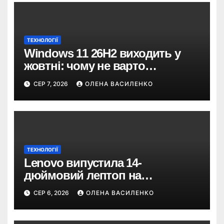
ТЕХНОЛОГІЇ
Windows 11 26H2 виходить у
жовтні: чому не варто
пропускати це оновлення
СЕР 7, 2026
ОЛЕНА ВАСИЛЕНКО
ТЕХНОЛОГІЇ
Lenovo випустила 14-
дюймовий лептоп на
Snapdragon X2 з автономністю
СЕР 6, 2026
ОЛЕНА ВАСИЛЕНКО
понад 33 години