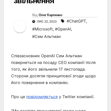
звільнення
Від
Олег Карпенко
#ChatGPT
,
ЛИС 22, 2023
#Microsoft
,
#OpenAI
,
#Сем Альтман
Співзасновник OpenAI Сем Альтман
повернеться на посаду СЕО компанії після
того, як його звільнили 17 листопада.
Сторони досягли принципової згоди щодо
його повернення в компанію.
Про це
повідомляється
у Twitter компанії.
“Ми досягли принципової згоди щодо