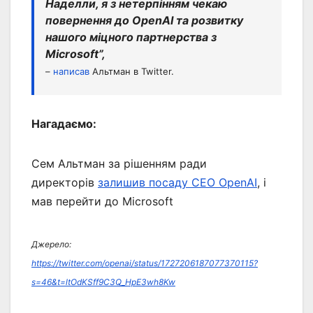
Наделли, я з нетерпінням чекаю
повернення до OpenAI та розвитку
нашого міцного партнерства з
Microsoft”,
–
написав
Альтман в Twitter.
Нагадаємо:
Сем Альтман за рішенням ради
директорів
залишив посаду CEO OpenAI
, і
мав перейти до Microsoft
Джерело:
https://twitter.com/openai/status/1727206187077370115?
s=46&t=ltOdKSff9C3Q_HpE3wh8Kw