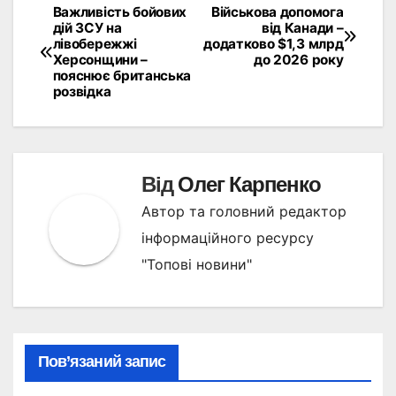
Важливість бойових
Військова допомога
Навігація
дій ЗСУ на
від Канади –
лівобережжі
додатково $1,3 млрд
записів
Херсонщини –
до 2026 року
пояснює британська
розвідка
Від
Олег Карпенко
Автор та головний редактор
інформаційного ресурсу
"Топові новини"
Пов’язаний запис