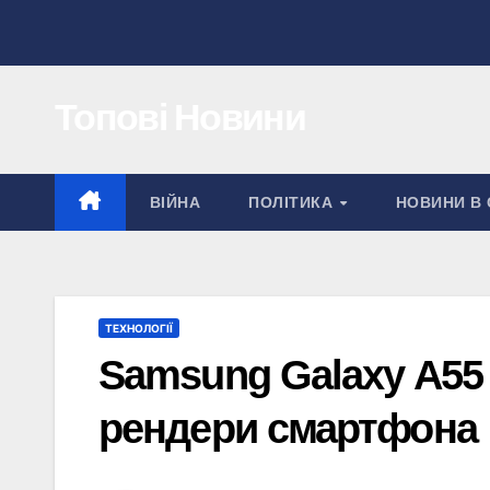
Перейти
до
вмісту
Топові Новини
ВІЙНА
ПОЛІТИКА
НОВИНИ В 
ТЕХНОЛОГІЇ
Samsung Galaxy A55 
рендери смартфона