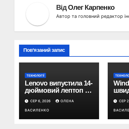
Від
Олег Карпенко
Автор та головний редактор ін
Пов’язаний запис
ТЕХНОЛОГІЇ
ТЕХНОЛО
Lenovo випустила 14-
Wind
дюймовий лептоп на
швид
Snapdragon X2 з
ГБ О
СЕР 6, 2026
ОЛЕНА
СЕР 2
автономністю понад
Micro
33 години
ВАСИЛЕНКО
ВАСИЛ