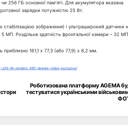
 чи 256 ГБ основної памʼяті. Для акумулятора вказана
дротовної зарядки потужністю 25 Вт.
 стабілізацією зображення) і ультраширокий датчики 
 5 МП. Роздільна здатність фронтальної камери – 32 МП
риблизно 161,1 x 77,3 (або 77,9) x 8,2 мм.
y-a55-5k-renders-360-degree-video-exclusive/
Роботизована платформу AGEMA бу
остори
тестуватися українськими військови
ФО