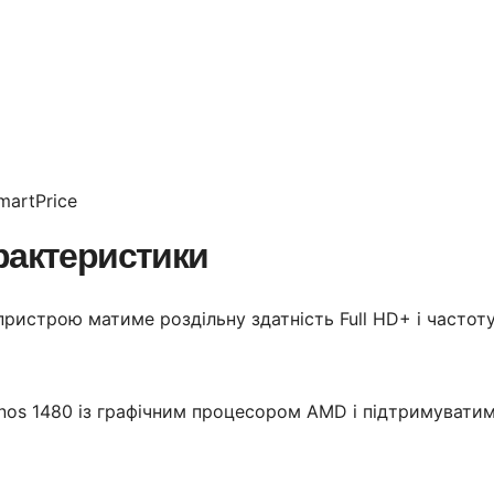
martPrice
рактеристики
пристрою матиме роздільну здатність Full HD+ і частот
nos 1480 із графічним процесором AMD і підтримувати