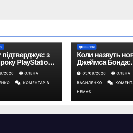
ЛЯ
ДОЗВІЛЛЯ
 підтверджує: з
Коли назвуть но
 року PlayStation
Джеймса Бонда:
йде виключно на
продюсери
08/2026
ОЛЕНА
05/08/2026
ОЛЕНА
ові ігри
повідомили про
ЕНКО
КОМЕНТАРІВ
терміни кастингу
ВАСИЛЕНКО
КОМЕНТ
НЕМАЄ