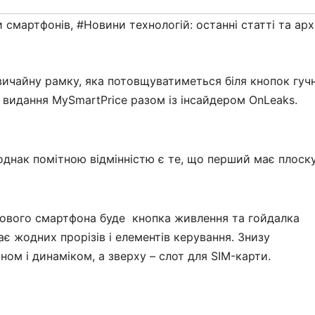
 смартфонів
,
#Новини технологій: останні статті та арх
ичайну рамку, яка потовщуватиметься біля кнопок гучн
видання MySmartPrice разом із інсайдером OnLeaks.
однак помітною відмінністю є те, що перший має плоск
нового смартфона буде кнопка живлення та гойдалка
має жодних прорізів і елементів керування. Знизу
ом і динаміком, а зверху – слот для SIM-карти.