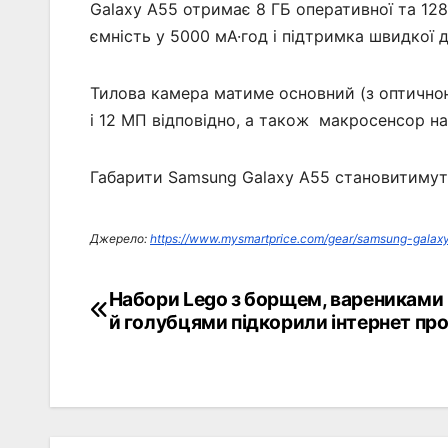
Galaxy A55 отримає 8 ГБ оперативної та 128
ємність у 5000 мА·год і підтримка швидкої 
Тилова камера матиме основний (з оптичною
і 12 МП відповідно, а також макросенсор на
Габарити Samsung Galaxy A55 становитимуть п
Джерело:
https://www.mysmartprice.com/gear/samsung-galax
Набори Lego з борщем, варениками
Навігація
й голубцями підкорили інтернет пр
записів