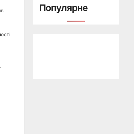
Популярне
ів
ості
у