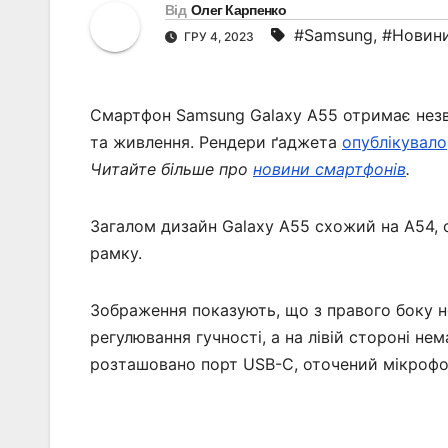
Від
Олег Карпенко
#Samsung
,
#Новини
ГРУ 4, 2023
Смартфон Samsung Galaxy A55 отримає незв
та живлення. Рендери ґаджета
опублікувало
Читайте більше про
новини смартфонів
.
Загалом дизайн Galaxy A55 схожий на A54, 
рамку.
Зображення показують, що з правого боку 
регулювання гучності, а на лівій стороні не
розташовано порт USB-C, оточений мікрофон