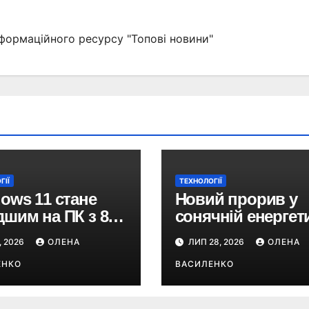
формаційного ресурсу "Топові новини"
ГІЇ
ТЕХНОЛОГІЇ
ows 11 стане
Новий прорив у
шим на ПК з 8
сонячній енергети
ЗП: що обіцяє
елементи, що не
, 2026
ОЛЕНА
ЛИП 28, 2026
ОЛЕНА
soft
бояться тіні,
ЕНКО
зберігають 97%
ВАСИЛЕНКО
ефективності