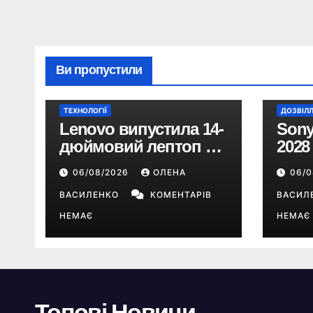
Ви пропустили
ТЕХНОЛОГІЇ
ДОЗВІЛ
Lenovo випустила 14-
Sony
дюймовий лептоп на
2028
Snapdragon X2 з
пере
06/08/2026
ОЛЕНА
06/
автономністю понад
цифр
33 години
ВАСИЛЕНКО
КОМЕНТАРІВ
ВАСИЛ
НЕМАЄ
НЕМАЄ
Топові Новини