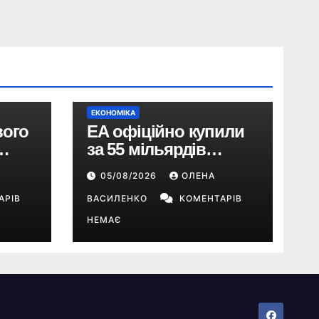
ЕКОНОМІКА
вого
EA офіційно купили
за 55 мільярдів
доларів: що буде з EA
05/08/2026
ОЛЕНА
Sports FC, Battlefield і
АРІВ
The Sims
ВАСИЛЕНКО
КОМЕНТАРІВ
НЕМАЄ