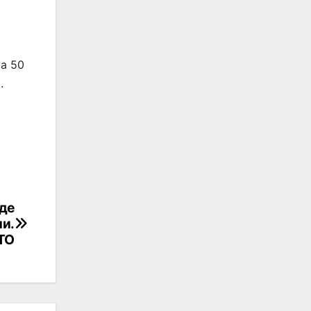
на 50
.
де
ми.
ТО